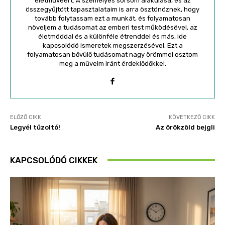
életművéért. A személyes sorsom alakulása, és az
összegyűjtött tapasztalataim is arra ösztönöznek, hogy
tovább folytassam ezt a munkát, és folyamatosan
növeljem a tudásomat az emberi test működésével, az
életmóddal és a különféle étrenddel és más, ide
kapcsolódó ismeretek megszerzésével. Ezt a
folyamatosan bővülő tudásomat nagy örömmel osztom
meg a műveim iránt érdeklődőkkel.
ELŐZŐ CIKK
KÖVETKEZŐ CIKK
Legyél tűzoltó!
Az örökzöld bejgli
KAPCSOLÓDÓ CIKKEK