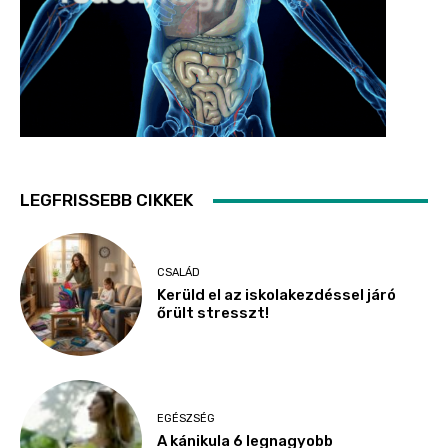
LEGFRISSEBB CIKKEK
CSALÁD
Kerüld el az iskolakezdéssel járó
őrült stresszt!
EGÉSZSÉG
A kánikula 6 legnagyobb