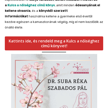
a
Kulcs a nőiséghez című könyv
, amit minden
édesanyának el
kellene olvasnia
, és a
könyvből szerzett
információkat
használnia kellene a gyermeke első éveitől
kezdve egészen a kamaszkorának végéig, míg el nem kezdődik az
önálló élete.
Kattints ide, és rendeld meg a Kulcs a nőiséghez
című könyvet!