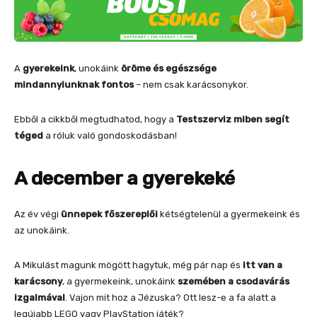
A
gyerekeink
, unokáink
öröme és egészsége
mindannyiunknak fontos
– nem csak karácsonykor.
Ebből a cikkből megtudhatod, hogy a
Testszerviz miben segít
téged
a róluk való gondoskodásban!
A december a gyerekeké
Az év végi
ünnepek főszereplői
kétségtelenül a gyermekeink és
az unokáink.
A Mikulást magunk mögött hagytuk, még pár nap és
itt van a
karácsony
, a gyermekeink, unokáink
szemében a
csodavárás
izgalmával
. Vajon mit hoz a Jézuska? Ott lesz-e a fa alatt a
legújabb LEGO vagy PlayStation játék?