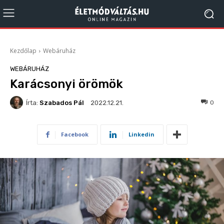
Kezdőlap
Webáruház
WEBÁRUHÁZ
Karácsonyi örömök
Írta:
Szabados Pál
92
0
2022.12.21.
Facebook
Linkedin