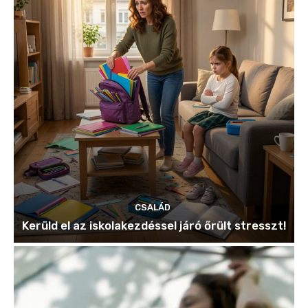
CSALÁD
Kerüld el az iskolakezdéssel járó őrült stresszt!