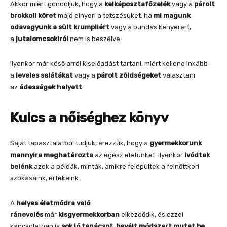
Akkor miért gondoljuk, hogy a
kelkáposztafőzelék
vagy a
párolt
brokkoli köret
majd elnyeri a tetszésüket, ha
mi magunk
odavagyunk a sült krumpliért
vagy a bundás kenyérért,
a
jutalomcsokiról
nem is beszélve.
Ilyenkor már késő arról kiselőadást tartani, miért kellene inkább
a
leveles salátákat
vagy a
párolt zöldségeket
választani
az
édességek helyett
.
Kulcs a nőiséghez könyv
Saját tapasztalatból tudjuk, érezzük, hogy a
gyermekkorunk
mennyire meghatározta
az egész életünket. Ilyenkor
ivódtak
belénk
azok a példák, minták, amikre felépültek a felnőttkori
szokásaink, értékeink.
A
helyes életmódra való
ránevelés
már
kisgyermekkorban
elkezdődik, és ezzel
kapcsolatban is
sok jó tanácsot
,
bevált módszert mutat be