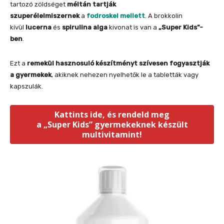
tartozó zöldséget
méltán tartják
szuperélelmiszernek
a
fodroskel mellett
. A brokkolin
kívül
lucerna
és
spirulina alga
kivonat is van a
„Super Kids”-
ben
.
Ezt a
remekül hasznosuló készítményt
szívesen fogyasztják
a gyermekek
, akiknek nehezen nyelhetők le a tabletták vagy
kapszulák.
Kattints ide, és rendeld meg
a „Super Kids” gyermekeknek készült
multivitamint!