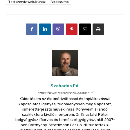
Testszerviz webáruház
Vitalissimo
Szabados Pál
https://www.testszerviztudastar.hu/
Küldetésem az életmódváltással és táplálkozással
kapcsolatos igényes, tudományosan megalapozott,
ismeretterjesztő művek írása. Könyveim állandó
szaklektora kiváló mentorom, Dr. Kricsfalvi Péter
belgyógyász főorvos és természetgyógyász, akit 2007-
ben Batthyány-Strattmann László-díj tüntettek ki