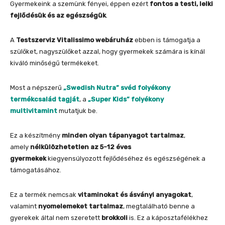
Gyermekeink a szemünk fényei, éppen ezért
fontos a testi, lelki
fejlődésük
és az egészségük
.
A
Testszerviz Vitalissimo webáruház
ebben is támogatja a
szülőket, nagyszülőket azzal, hogy gyermekek számára is kínál
kiváló minőségű termékeket.
Most a népszerű
„Swedish Nutra” svéd folyékony
termékcsalád tagját
, a
„Super Kids” folyékony
multivitamint
mutatjuk be.
Ez a készítmény
minden olyan tápanyagot tartalmaz
,
amely
nélkülözhetetlen az 5-12 éves
gyermekek
kiegyensúlyozott fejlődéséhez és egészségének a
támogatásához.
Ez a termék nemcsak
vitaminokat és ásványi anyagokat
,
valamint
nyomelemeket tartalmaz
, megtalálható benne a
gyerekek által nem szeretett
brokkoli
is. Ez a káposztafélékhez