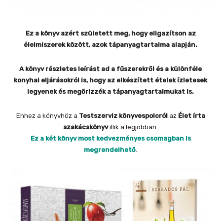
Ez a könyv azért született meg, hogy eligazítson az
élelmiszerek között, azok tápanyagtartalma alapján.
A könyv részletes leírást ad a fűszerekről és a különféle
konyhai eljárásokról is, hogy az elkészített ételek ízletesek
legyenek és megőrizzék a tápanyagtartalmukat is.
Ehhez a könyvhöz a
Testszerviz könyvespolcról
az
Élet írta
szakácskönyv
illik a legjobban.
Ez a két könyv most kedvezményes csomagban is
megrendelhető
.