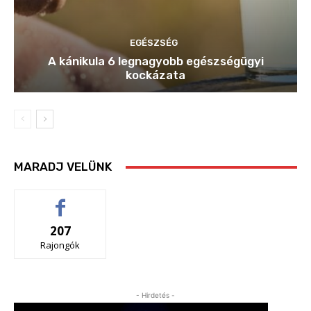
EGÉSZSÉG
A kánikula 6 legnagyobb egészségügyi
kockázata
MARADJ VELÜNK
207
Rajongók
- Hirdetés -