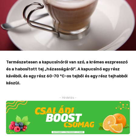
Természetesen a kapucsínóról van szó, a krémes eszpresszó
és a habosított tej „házasságáról”. A kapucsínó egy rész
kávéból, és egy rész 60-70 °C-os tejből és egy rész tejhabból
készül.
- Hirdetés -