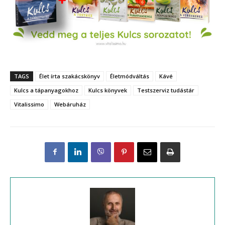
TAGS
Élet írta szakácskönyv
Életmódváltás
Kávé
Kulcs a tápanyagokhoz
Kulcs könyvek
Testszerviz tudástár
Vitalissimo
Webáruház