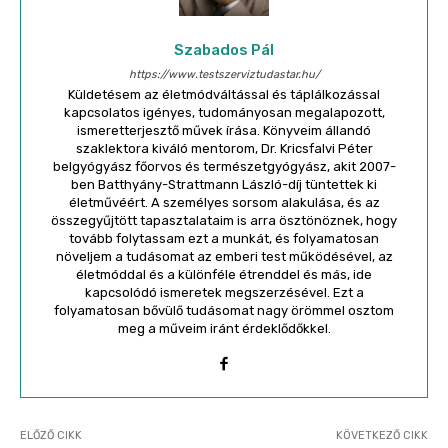
Szabados Pál
https://www.testszerviztudastar.hu/
Küldetésem az életmódváltással és táplálkozással
kapcsolatos igényes, tudományosan megalapozott,
ismeretterjesztő művek írása. Könyveim állandó
szaklektora kiváló mentorom, Dr. Kricsfalvi Péter
belgyógyász főorvos és természetgyógyász, akit 2007-
ben Batthyány-Strattmann László-díj tüntettek ki
életművéért. A személyes sorsom alakulása, és az
összegyűjtött tapasztalataim is arra ösztönöznek, hogy
tovább folytassam ezt a munkát, és folyamatosan
növeljem a tudásomat az emberi test működésével, az
életmóddal és a különféle étrenddel és más, ide
kapcsolódó ismeretek megszerzésével. Ezt a
folyamatosan bővülő tudásomat nagy örömmel osztom
meg a műveim iránt érdeklődőkkel.
ELŐZŐ CIKK
KÖVETKEZŐ CIKK