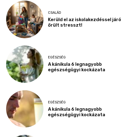
CSALÁD
Kerüld el az iskolakezdéssel járó
őrült stresszt!
EGÉSZSÉG
A kánikula 6 legnagyobb
egészségügyi kockázata
EGÉSZSÉG
A kánikula 6 legnagyobb
egészségügyi kockázata