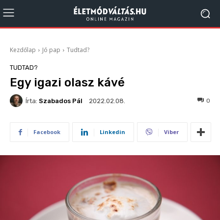
Kezdőlap
Jó pap
Tudtad?
TUDTAD?
Egy igazi olasz kávé
Írta:
Szabados Pál
188
0
2022.02.08.
Facebook
Linkedin
Viber