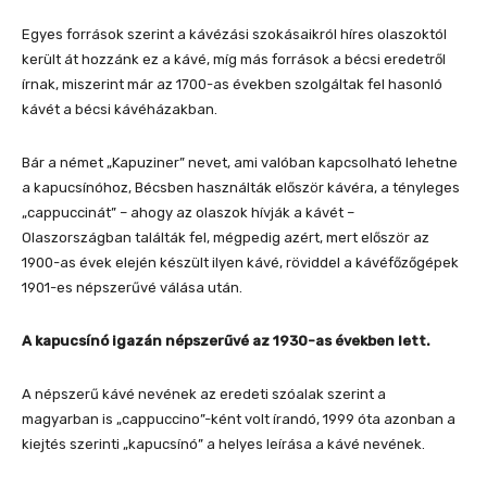
Egyes források szerint a kávézási szokásaikról híres olaszoktól
került át hozzánk ez a kávé, míg más források a bécsi eredetről
írnak, miszerint már az 1700-as években szolgáltak fel hasonló
kávét a bécsi kávéházakban.
Bár a német „Kapuziner” nevet, ami valóban kapcsolható lehetne
a kapucsínóhoz, Bécsben használták először kávéra, a tényleges
„cappuccinát” – ahogy az olaszok hívják a kávét –
Olaszországban találták fel, mégpedig azért, mert először az
1900-as évek elején készült ilyen kávé, röviddel a kávéfőzőgépek
1901-es népszerűvé válása után.
A kapucsínó igazán népszerűvé az 1930-as években lett.
A népszerű kávé nevének az eredeti szóalak szerint a
magyarban is „cappuccino”-ként volt írandó, 1999 óta azonban a
kiejtés szerinti „kapucsínó” a helyes leírása a kávé nevének.