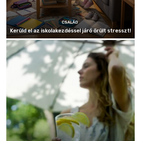
CSALÁD
Kerüld el az iskolakezdéssel járó őrült stresszt!