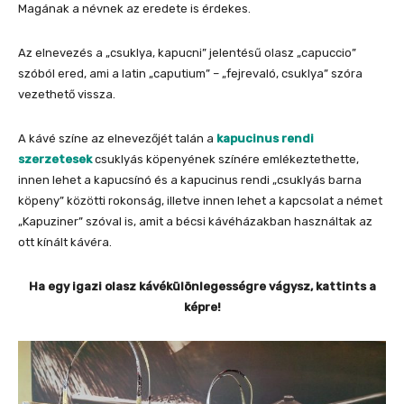
Magának a névnek az eredete is érdekes.
Az elnevezés a „csuklya, kapucni” jelentésű olasz „capuccio”
szóból ered, ami a latin „caputium” – „fejrevaló, csuklya” szóra
vezethető vissza.
A kávé színe az elnevezőjét talán a
kapucinus rendi
szerzetesek
csuklyás köpenyének színére emlékeztethette,
innen lehet a kapucsínó és a kapucinus rendi „csuklyás barna
köpeny” közötti rokonság, illetve innen lehet a kapcsolat a német
„Kapuziner” szóval is, amit a bécsi kávéházakban használtak az
ott kínált kávéra.
Ha egy igazi olasz kávékülönlegességre vágysz, kattints a
képre!