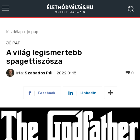
Kezdőlap
Jó pap
JÓ PAP
A világ legismertebb
spagettiszósza
Írta:
Szabados Pál
364
0
2022.01.18.
Facebook
Linkedin