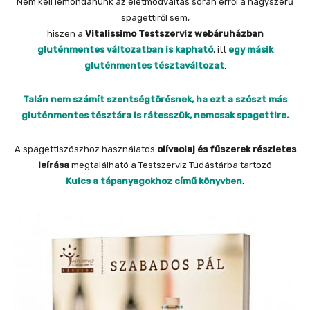
Nem kell lemondanunk az életmódváltás során erről a nagyszerű
spagettiről sem,
hiszen a
Vitalissimo Testszerviz webáruházban
gluténmentes változatban is kapható
, itt
egy másik
gluténmentes tésztaváltozat
.
Talán nem számít szentségtörésnek, ha ezt a szószt más
gluténmentes tésztára is rátesszük, nemcsak spagettire.
A spagettiszószhoz használatos
olívaolaj és fűszerek részletes
leírása
megtalálható a Testszerviz Tudástárba tartozó
Kulcs a tápanyagokhoz című könyvben
.