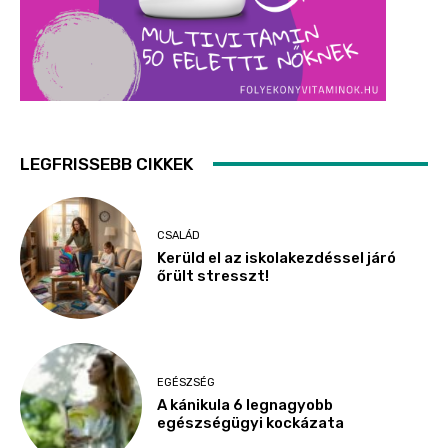
LEGFRISSEBB CIKKEK
CSALÁD
Kerüld el az iskolakezdéssel járó
őrült stresszt!
EGÉSZSÉG
A kánikula 6 legnagyobb
egészségügyi kockázata