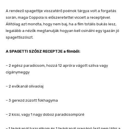
A rendező spagettije visszatérő poénok tárgya volt a forgatás
során, maga Coppola is előszeretettel viccelt a receptjével.
Állítólag azt mondta, hogy nem baj, ha a film totális bukás lesz,
legalább a nézők megtanulják hogyan kell csinálni egy igazán jó
spagettiszószt.
A SPAGETTI SZÓSZ RECEPTJE a filmből:
– 2 egész paradicsom, hozzá 12 apróra vágott szilva vagy
cigánymeggy
– 2 evőkanál olívaolaj
– 3 gerezd zúzott fokhagyma
– 2 kicsi, vagy 1 nagy doboz paradicsompüré
– 1 teáskanál bazsalikom és 1 teáskanál oregánó (ezt nem látni a