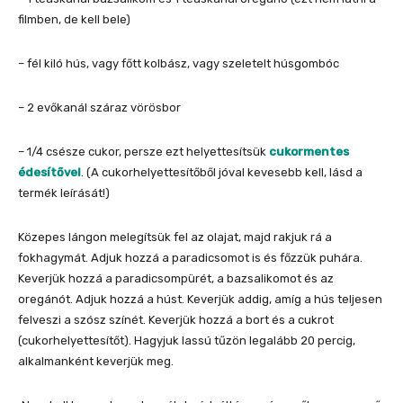
filmben, de kell bele)
– fél kiló hús, vagy főtt kolbász, vagy szeletelt húsgombóc
– 2 evőkanál száraz vörösbor
– 1/4 csésze cukor, persze ezt helyettesítsük
cukormentes
édesítővel
. (A cukorhelyettesítőből jóval kevesebb kell, lásd a
termék leírását!)
Közepes lángon melegítsük fel az olajat, majd rakjuk rá a
fokhagymát. Adjuk hozzá a paradicsomot is és főzzük puhára.
Keverjük hozzá a paradicsompürét, a bazsalikomot és az
oregánót. Adjuk hozzá a húst. Keverjük addig, amíg a hús teljesen
felveszi a szósz színét. Keverjük hozzá a bort és a cukrot
(cukorhelyettesítőt). Hagyjuk lassú tűzön legalább 20 percig,
alkalmanként keverjük meg.