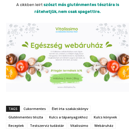
A cikkben leírt
szószt más gluténmentes tésztára is
rátehetjük, nem csak spagettire.
TAGS
Cukormentes
Élet írta szakácskönyv
Gluténmentes tészta
Kulcs a tápanyagokhoz
Kulcs könyvek
Receptek
Testszerviz tudástár
Vitalissimo
Webáruház