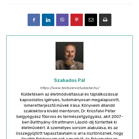
Szabados Pál
https://www.testszerviztudastar.hu/
Küldetésem az életmódváltással és táplálkozással
kapcsolatos igényes, tudományosan megalapozott,
ismeretterjesztő művek írása. Könyveim állandó
szaklektora kiváló mentorom, Dr. Kricsfalvi Péter
belgyógyász főorvos és természetgyógyász, akit 2007-
ben Batthyány-Strattmann László-díj tüntettek ki
életművéért. A személyes sorsom alakulása, és az
összegyűjtött tapasztalataim is arra ösztönöznek, hogy
tovább folytassam ezt a munkát, és folyamatosan