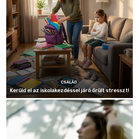
CSALÁD
Kerüld el az iskolakezdéssel járó őrült stresszt!