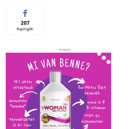
207
Rajongók
- Hirdetés -