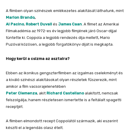
A filmben olyan színészek emlékezetes alakítását láthatunk, mint
Marlon Br
ando
,
Al Pacino
,
Robert Duvall
és
James Caan
. A filmet az Amerikai
Filmakadémia az 1972-es év legjobb filmjének járó Oscar-díjjal
tüntette ki. Coppola a legjobb rendezés díja mellett, Mario
Puzóval közösen, a legjobb forgatókönyv díját is megkapta.
Hogy kerül a csizma az asztalra?
Ebben az ikonikus gengszterfilmben az izgalmas cselekményt és
a kiváló színészi alakításokat olyan részletek fűszerezik, mint
amikor a film vacsorajelenetében
Peter Clemenza
, akit
Richard Castellano
alakított, nemcsak
felszolgálja, hanem részletesen ismertette is a feltálalt spagetti
receptjét.
A filmben elmondott recept Coppolától származik, aki eszerint
készíti el a legendás olasz ételt.