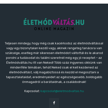
Teljesen mindegy, hogy még csak kacérkodsz az életmódváltással
vagy egy bizonytalan kezdő vagy, akinek rengeteg tanácsra van
szüksége, esetleg már sikeresen életmódot váltottál és le akarod
porolni a tudásodat és találni szeretnél még egy jó receptet – az
Életmódváltás.hu itt van Neked! Több száz ingyenes cikkünk van
mindenféle témában, tehát Neked csak el kell kezdened az
életmódváltást, válj magabiztossá és kezdd el megosztani a
tapasztalataidat, eredményeidet az egészségesebb, boldogabb
önmagadról a barátaidnak, a családodnak!
Kapcsolat:
kapcsolat@eletmodvaltas.hu