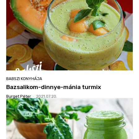
BABSZI KONYHÁJA
Bazsalikom-dinnye-mánia turmix
Burget Péter
-
2021.07.20.