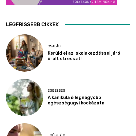
LEGFRISSEBB CIKKEK
CSALÁD
Kerüld el az iskolakezdéssel járó
őrült stresszt!
EGÉSZSÉG
A kánikula 6 legnagyobb
egészségügyi kockázata
EGÉSZSÉG