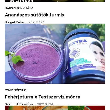
BABSZI KONYHÁJA
Ananászos sütőtök turmix
Burget Péter
-
2021.07.26.
CSAK NŐKNEK
Fehérjeturmix Testszerviz módra
Szentmiklóssy Éva
-
2021.07.24.