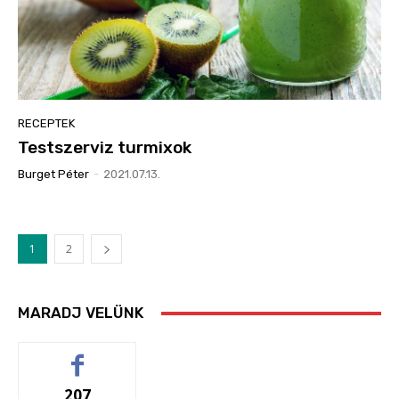
RECEPTEK
Testszerviz turmixok
Burget Péter
-
2021.07.13.
1
2
MARADJ VELÜNK
207