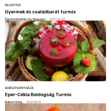
RECEPTEK
Gyermek és családbarát turmix
Életmódváltás.hu Magazin
-
2021.10.20.
BABSZI KONYHÁJA
Eper-Cékla Boldogság Turmix
Babos Kata
-
2021.10.12.