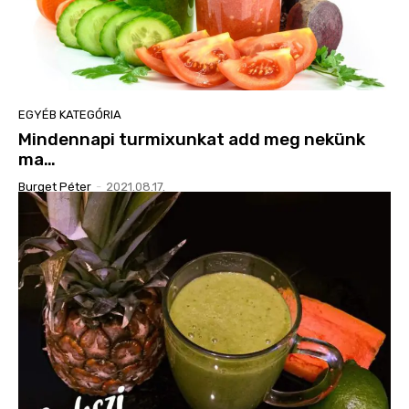
EGYÉB KATEGÓRIA
Mindennapi turmixunkat add meg nekünk
ma…
Burget Péter
-
2021.08.17.