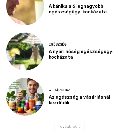
A kánikula 6 legnagyobb
egészségügyi kockázata
EGÉSZSÉG
A nyári hőség egészségügyi
kockázata
WEBÁRUHÁZ
Az egészség a vásárlásnál
kezdődik…
Továbbiak