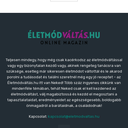
Teljesen mindegy, hogy még csak kacérkodsz az életmódváltással
vagy egy bizonytalan kezdő vagy, akinek rengeteg tanácsra van
szüksége, esetleg már sikeresen életmódot váltottál és le akarod
porolni a tudásodat és találni szeretnél még egy jó receptet – az
Életmódváltás.hu itt van Neked! Több száz ingyenes cikkünk van
mindenféle témában, tehát Neked csak el kell kezdened az
életmódváltást, válj magabiztossá és kezdd el megosztani a
tapasztalataidat, eredményeidet az egészségesebb, boldogabb
önmagadról a barátaidnak, a családodnak!
Kapcsolat:
kapcsolat@eletmodvaltas.hu