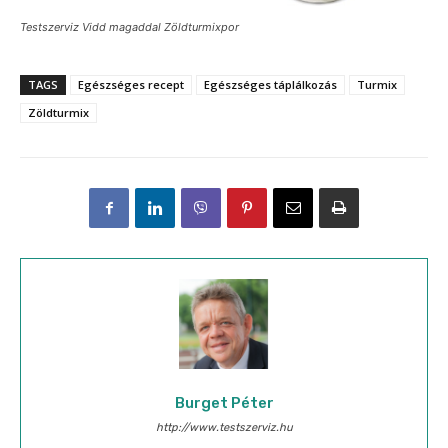
Testszerviz Vidd magaddal Zöldturmixpor
TAGS
Egészséges recept
Egészséges táplálkozás
Turmix
Zöldturmix
Burget Péter
http://www.testszerviz.hu