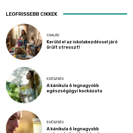
LEGFRISSEBB CIKKEK
CSALÁD
Kerüld el az iskolakezdéssel járó
őrült stresszt!
EGÉSZSÉG
A kánikula 6 legnagyobb
egészségügyi kockázata
EGÉSZSÉG
A kánikula 6 legnagyobb