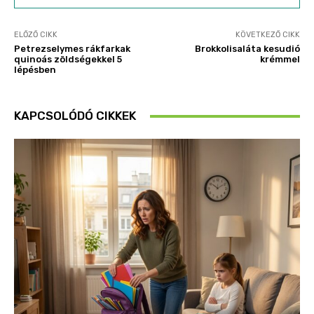
ELŐZŐ CIKK
KÖVETKEZŐ CIKK
Petrezselymes rákfarkak
Brokkolisaláta kesudió
quinoás zöldségekkel 5
krémmel
lépésben
KAPCSOLÓDÓ CIKKEK