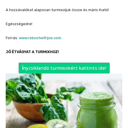
A hozzávalókat alaposan turmixoljuk össze és máris iható!
Egészségedre!
Forrás:
www.rebootwithjoe.com
JÓ ÉTVÁGYAT A TURMIXHOZ!
Ínycsiklandó turmixokért kattints ide!