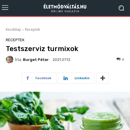
Kezdőlap
Receptek
RECEPTEK
Testszerviz turmixok
Írta:
Burget Péter
737
0
2021.07.13.
Facebook
Linkedin