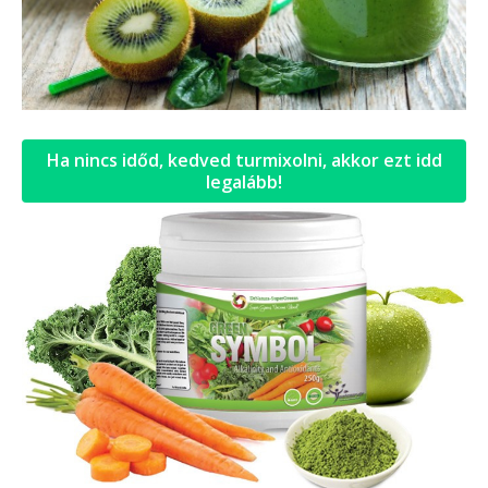
Ha nincs időd, kedved turmixolni, akkor ezt idd
legalább!