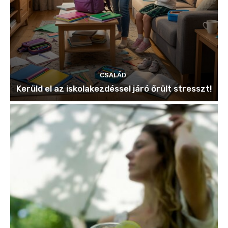
CSALÁD
Kerüld el az iskolakezdéssel járó őrült stresszt!