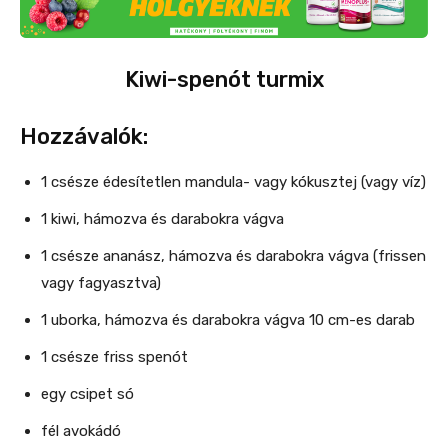
Kiwi-spenót turmix
Hozzávalók:
1 csésze édesítetlen mandula- vagy kókusztej (vagy víz)
1 kiwi, hámozva és darabokra vágva
1 csésze ananász, hámozva és darabokra vágva (frissen
vagy fagyasztva)
1 uborka, hámozva és darabokra vágva 10 cm-es darab
1 csésze friss spenót
egy csipet só
fél avokádó