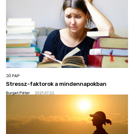
JÓ PAP
Stressz-faktorok a mindennapokban
Burget Péter
-
2021.07.22.