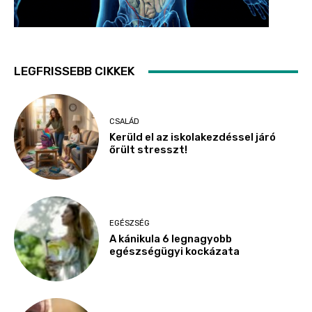
LEGFRISSEBB CIKKEK
CSALÁD
Kerüld el az iskolakezdéssel járó
őrült stresszt!
EGÉSZSÉG
A kánikula 6 legnagyobb
egészségügyi kockázata