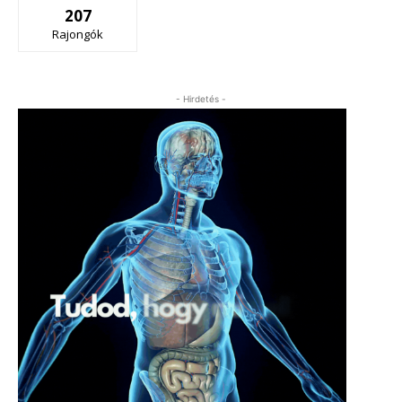
207
Rajongók
- Hirdetés -