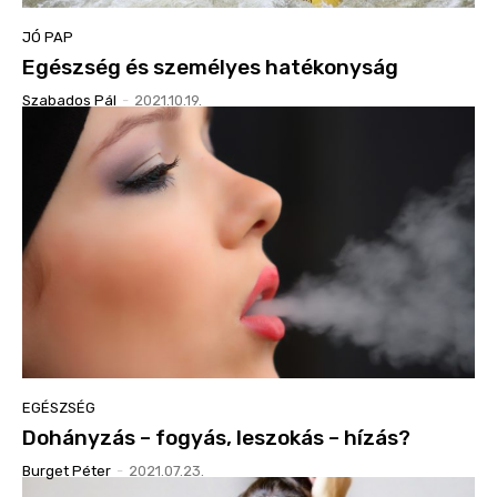
JÓ PAP
Egészség és személyes hatékonyság
Szabados Pál
-
2021.10.19.
EGÉSZSÉG
Dohányzás – fogyás, leszokás – hízás?
Burget Péter
-
2021.07.23.