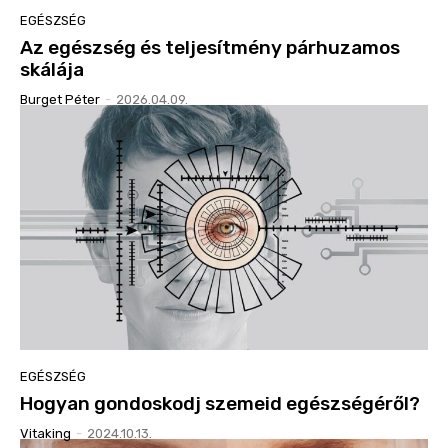
EGÉSZSÉG
Az egészség és teljesítmény párhuzamos
skálája
Burget Péter
-
2026.04.09.
EGÉSZSÉG
Hogyan gondoskodj szemeid egészségéről?
Vitaking
-
2024.10.13.