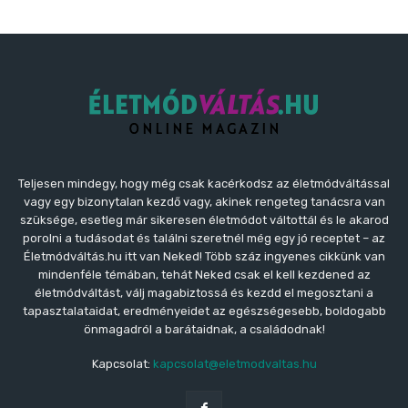
Teljesen mindegy, hogy még csak kacérkodsz az életmódváltással
vagy egy bizonytalan kezdő vagy, akinek rengeteg tanácsra van
szüksége, esetleg már sikeresen életmódot váltottál és le akarod
porolni a tudásodat és találni szeretnél még egy jó receptet – az
Életmódváltás.hu itt van Neked! Több száz ingyenes cikkünk van
mindenféle témában, tehát Neked csak el kell kezdened az
életmódváltást, válj magabiztossá és kezdd el megosztani a
tapasztalataidat, eredményeidet az egészségesebb, boldogabb
önmagadról a barátaidnak, a családodnak!
Kapcsolat:
kapcsolat@eletmodvaltas.hu