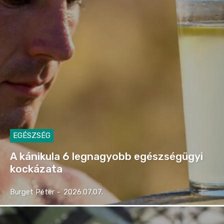
EGÉSZSÉG
A kánikula 6 legnagyobb egészségügyi
kockázata
Burget Péter
-
2026.07.07.