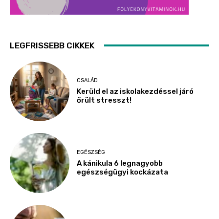
LEGFRISSEBB CIKKEK
CSALÁD
Kerüld el az iskolakezdéssel járó
őrült stresszt!
EGÉSZSÉG
A kánikula 6 legnagyobb
egészségügyi kockázata