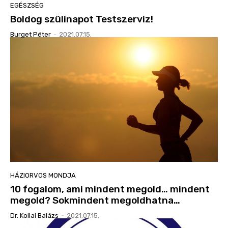
EGÉSZSÉG
Boldog szülinapot Testszerviz!
Burget Péter
-
2021.07.15.
HÁZIORVOS MONDJA
10 fogalom, ami mindent megold… mindent
megold? Sokmindent megoldhatna…
Dr. Kollai Balázs
-
2021.07.15.