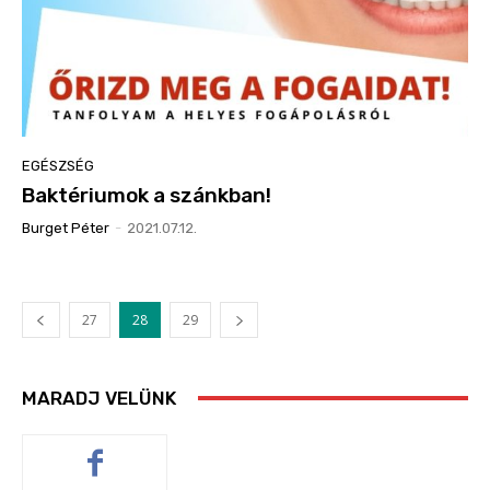
EGÉSZSÉG
Baktériumok a szánkban!
Burget Péter
-
2021.07.12.
27
28
29
MARADJ VELÜNK