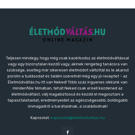
Teljesen mindegy, hogy még csak kacérkodsz az életmódváltással
vagy egy bizonytalan kezdő vagy, akinek rengeteg tanácsra van
szüksége, esetleg már sikeresen életmódot váltottál és le akarod
porolni a tudásodat és találni szeretnél még egy jó receptet – az
Életmódváltás.hu itt van Neked! Több száz ingyenes cikkünk van
mindenféle témában, tehát Neked csak el kell kezdened az
életmódváltást, válj magabiztossá és kezdd el megosztani a
tapasztalataidat, eredményeidet az egészségesebb, boldogabb
önmagadról a barátaidnak, a családodnak!
Kapcsolat:
kapcsolat@eletmodvaltas.hu