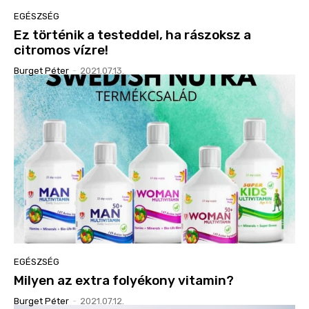
EGÉSZSÉG
Ez történik a testeddel, ha rászoksz a
citromos vízre!
Burget Péter
-
2021.07.13.
EGÉSZSÉG
Milyen az extra folyékony vitamin?
Burget Péter
-
2021.07.12.