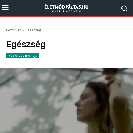
Kezdőlap
Egészség
Egészség
Háziorvos mondja