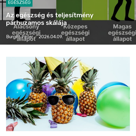
EGÉSZSÉG
Az egészség és teljesítmény
párhuzamos skálája
Burget Péter
-
2026.04.09.