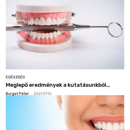
EGÉSZSÉG
Meglepő eredmények a kutatásunkból…
Burget Péter
-
2021.07.12.