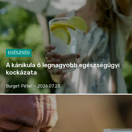
EGÉSZSÉG
A kánikula 6 legnagyobb egészségügyi
kockázata
Burget Péter
-
2026.07.23.