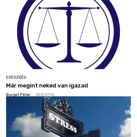
EGÉSZSÉG
Már megint neked van igazad
Burget Péter
-
2021.07.13.