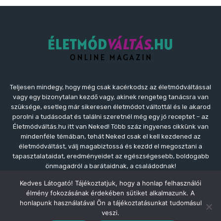
Teljesen mindegy, hogy még csak kacérkodsz az életmódváltással
vagy egy bizonytalan kezdő vagy, akinek rengeteg tanácsra van
szüksége, esetleg már sikeresen életmódot váltottál és le akarod
porolni a tudásodat és találni szeretnél még egy jó receptet – az
Életmódváltás.hu itt van Neked! Több száz ingyenes cikkünk van
mindenféle témában, tehát Neked csak el kell kezdened az
életmódváltást, válj magabiztossá és kezdd el megosztani a
tapasztalataidat, eredményeidet az egészségesebb, boldogabb
önmagadról a barátaidnak, a családodnak!
Kedves Látogató! Tájékoztatjuk, hogy a honlap felhasználói
Kapcsolat:
kapcsolat@eletmodvaltas.hu
élmény fokozásának érdekében sütiket alkalmazunk. A
honlapunk használatával Ön a tájékoztatásunkat tudomásul
veszi.