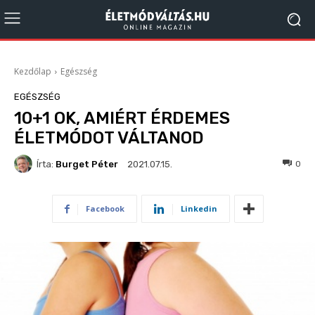
Kezdőlap
Egészség
EGÉSZSÉG
10+1 OK, AMIÉRT ÉRDEMES
ÉLETMÓDOT VÁLTANOD
Írta:
Burget Péter
332
0
2021.07.15.
Facebook
Linkedin