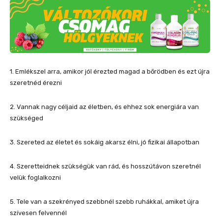
1. Emlékszel arra, amikor jól érezted magad a bőrödben és ezt újra
szeretnéd érezni
2. Vannak nagy céljaid az életben, és ehhez sok energiára van
szükséged
3. Szereted az életet és sokáig akarsz élni, jó fizikai állapotban
4. Szeretteidnek szükségük van rád, és hosszútávon szeretnél
velük foglalkozni
5. Tele van a szekrényed szebbnél szebb ruhákkal, amiket újra
szívesen felvennél