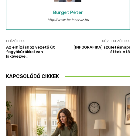
Burget Péter
http://www.testszerviz.hu
ELŐZŐ CIKK
KÖVETKEZŐ CIKK
Az elhízáshoz vezető út
[INFOGRAFIKA] születésnapi
fogyókúrákkal van
áttekintő
kikövezve…
KAPCSOLÓDÓ CIKKEK