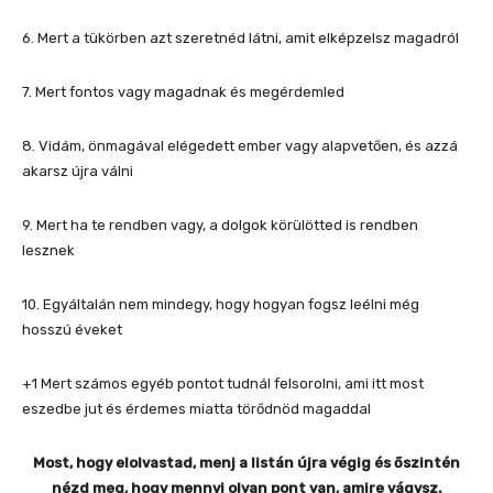
6. Mert a tükörben azt szeretnéd látni, amit elképzelsz magadról
7. Mert fontos vagy magadnak és megérdemled
8. Vidám, önmagával elégedett ember vagy alapvetően, és azzá
akarsz újra válni
9. Mert ha te rendben vagy, a dolgok körülötted is rendben
lesznek
10. Egyáltalán nem mindegy, hogy hogyan fogsz leélni még
hosszú éveket
+1 Mert számos egyéb pontot tudnál felsorolni, ami itt most
eszedbe jut és érdemes miatta törődnöd magaddal
Most, hogy elolvastad, menj a listán újra végig és őszintén
nézd meg, hogy mennyi olyan pont van, amire vágysz.