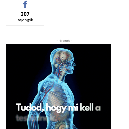
207
Rajongók
- Hirdetés -