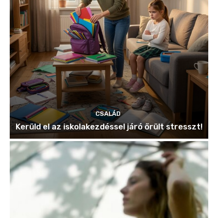
CSALÁD
Kerüld el az iskolakezdéssel járó őrült stresszt!