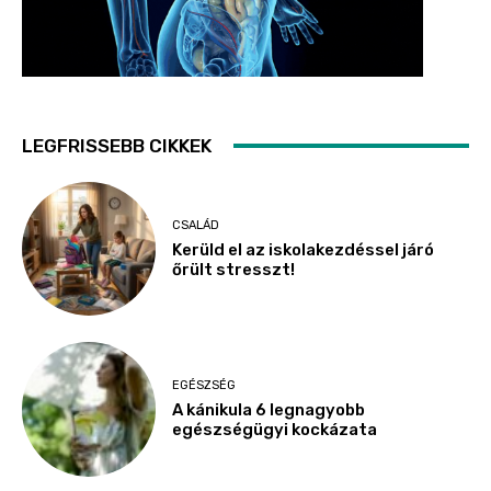
LEGFRISSEBB CIKKEK
CSALÁD
Kerüld el az iskolakezdéssel járó
őrült stresszt!
EGÉSZSÉG
A kánikula 6 legnagyobb
egészségügyi kockázata