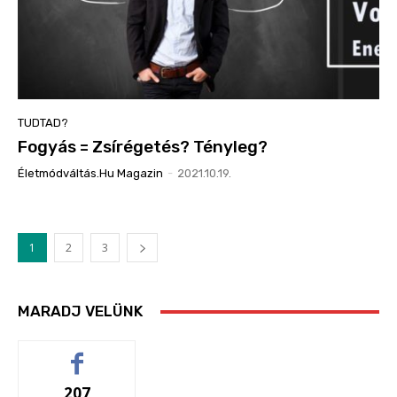
TUDTAD?
Fogyás = Zsírégetés? Tényleg?
Életmódváltás.hu Magazin
-
2021.10.19.
1
2
3
MARADJ VELÜNK
207