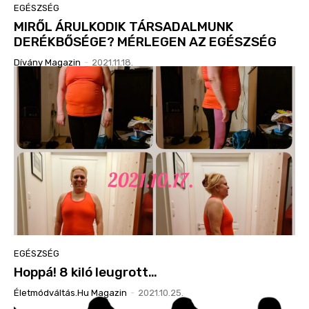
EGÉSZSÉG
MIRŐL ÁRULKODIK TÁRSADALMUNK
DERÉKBŐSÉGE? MÉRLEGEN AZ EGÉSZSÉG
Dívány Magazin
-
2021.11.18.
EGÉSZSÉG
Hoppá! 8 kiló leugrott…
Életmódváltás.hu Magazin
-
2021.10.25.