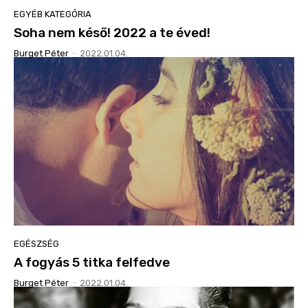
EGYÉB KATEGÓRIA
Soha nem késő! 2022 a te éved!
Burget Péter
-
2022.01.04.
EGÉSZSÉG
A fogyás 5 titka felfedve
Burget Péter
-
2022.01.04.