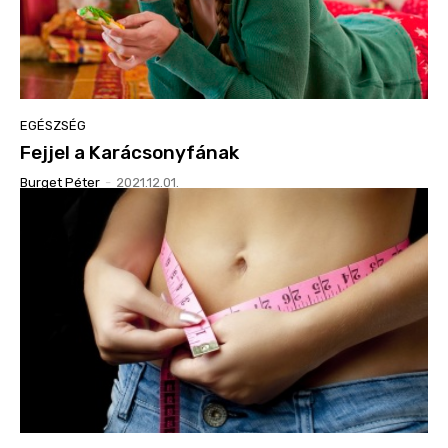
EGÉSZSÉG
Fejjel a Karácsonyfának
Burget Péter
-
2021.12.01.