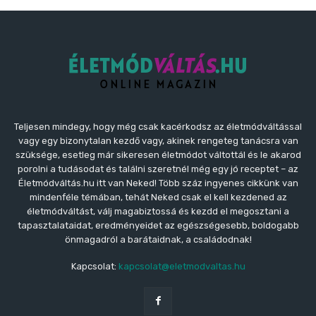
Teljesen mindegy, hogy még csak kacérkodsz az életmódváltással
vagy egy bizonytalan kezdő vagy, akinek rengeteg tanácsra van
szüksége, esetleg már sikeresen életmódot váltottál és le akarod
porolni a tudásodat és találni szeretnél még egy jó receptet – az
Életmódváltás.hu itt van Neked! Több száz ingyenes cikkünk van
mindenféle témában, tehát Neked csak el kell kezdened az
életmódváltást, válj magabiztossá és kezdd el megosztani a
tapasztalataidat, eredményeidet az egészségesebb, boldogabb
önmagadról a barátaidnak, a családodnak!
Kapcsolat:
kapcsolat@eletmodvaltas.hu