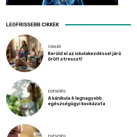
LEGFRISSEBB CIKKEK
CSALÁD
Kerüld el az iskolakezdéssel járó
őrült stresszt!
EGÉSZSÉG
A kánikula 6 legnagyobb
egészségügyi kockázata
EGÉSZSÉG