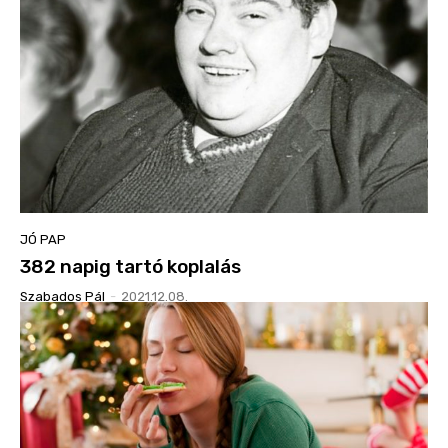
JÓ PAP
382 napig tartó koplalás
Szabados Pál
-
2021.12.08.