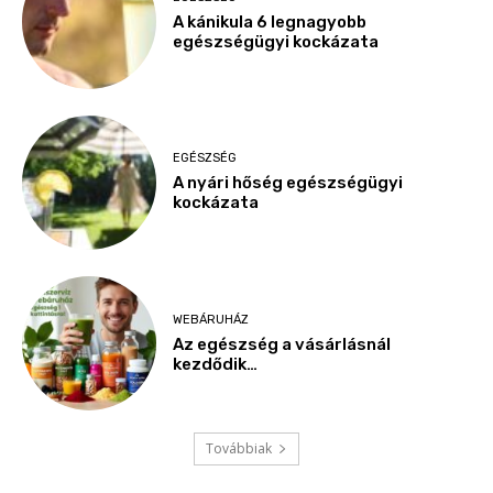
A kánikula 6 legnagyobb
egészségügyi kockázata
EGÉSZSÉG
A nyári hőség egészségügyi
kockázata
WEBÁRUHÁZ
Az egészség a vásárlásnál
kezdődik…
Továbbiak