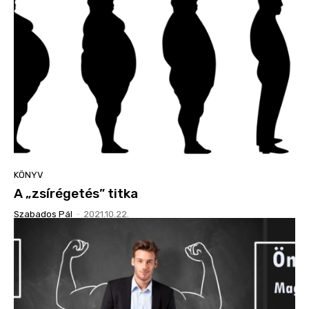
KÖNYV
A „zsírégetés” titka
Szabados Pál
-
2021.10.22.