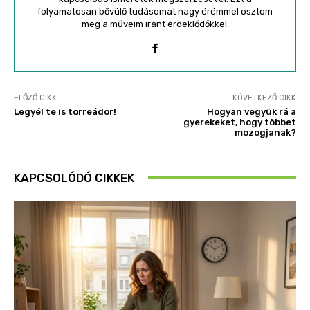
folyamatosan bővülő tudásomat nagy örömmel osztom
meg a műveim iránt érdeklődőkkel.
ELŐZŐ CIKK
KÖVETKEZŐ CIKK
Legyél te is torreádor!
Hogyan vegyük rá a
gyerekeket, hogy többet
mozogjanak?
KAPCSOLÓDÓ CIKKEK