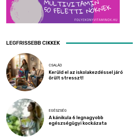
LEGFRISSEBB CIKKEK
CSALÁD
Kerüld el az iskolakezdéssel járó
őrült stresszt!
EGÉSZSÉG
A kánikula 6 legnagyobb
egészségügyi kockázata