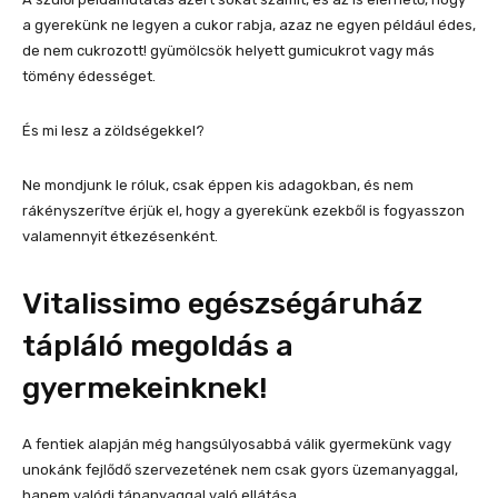
a gyerekünk ne legyen a cukor rabja, azaz ne egyen például édes,
de nem cukrozott! gyümölcsök helyett gumicukrot vagy más
tömény édességet.
És mi lesz a zöldségekkel?
Ne mondjunk le róluk, csak éppen kis adagokban, és nem
rákényszerítve érjük el, hogy a gyerekünk ezekből is fogyasszon
valamennyit étkezésenként.
Vitalissimo egészségáruház
tápláló megoldás a
gyermekeinknek!
A fentiek alapján még hangsúlyosabbá válik gyermekünk vagy
unokánk fejlődő szervezetének nem csak gyors üzemanyaggal,
hanem valódi tápanyaggal való ellátása.