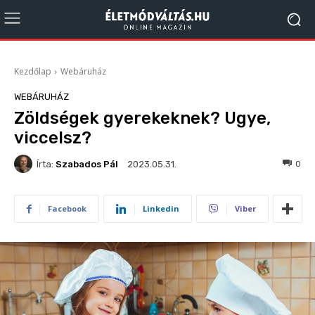
Kezdőlap
Webáruház
WEBÁRUHÁZ
Zöldségek gyerekeknek? Ugye,
viccelsz?
Írta:
Szabados Pál
163
0
2023.05.31.
Facebook
Linkedin
Viber