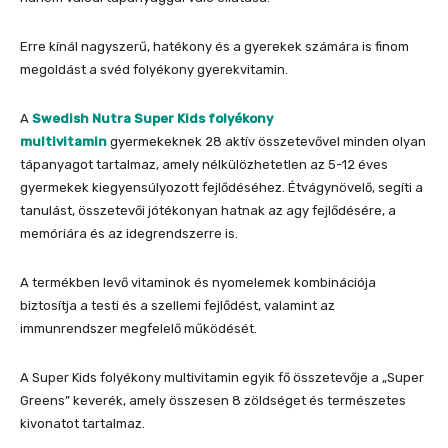
Erre kínál nagyszerű, hatékony és a gyerekek számára is finom
megoldást a svéd folyékony gyerekvitamin.
A
Swedish Nutra Super Kids folyékony
multivitamin
gyermekeknek 28 aktív összetevővel minden olyan
tápanyagot tartalmaz, amely nélkülözhetetlen az 5-12 éves
gyermekek kiegyensúlyozott fejlődéséhez. Étvágynövelő, segíti a
tanulást, összetevői jótékonyan hatnak az agy fejlődésére, a
memóriára és az idegrendszerre is.
A termékben levő vitaminok és nyomelemek kombinációja
biztosítja a testi és a szellemi fejlődést, valamint az
immunrendszer megfelelő működését.
A Super Kids folyékony multivitamin egyik fő összetevője a „Super
Greens” keverék, amely összesen 8 zöldséget és természetes
kivonatot tartalmaz.