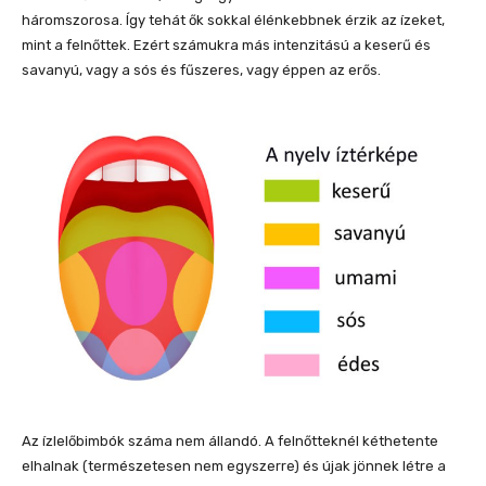
háromszorosa. Így tehát ők sokkal élénkebbnek érzik az ízeket,
mint a felnőttek. Ezért számukra más intenzitású a keserű és
savanyú, vagy a sós és fűszeres, vagy éppen az erős.
Az ízlelőbimbók száma nem állandó. A felnőtteknél kéthetente
elhalnak (természetesen nem egyszerre) és újak jönnek létre a