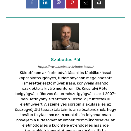
Szabados Pál
https://www.testszerviztudastar.hu/
Küldetésem az életmódváltással és táplálkozással
kapcsolatos igényes, tudományosan megalapozott,
ismeretterjesztő művek írása. Könyveim állandó
szaklektora kiváló mentorom, Dr. Kricsfalvi Péter
belgyógyász főorvos és természetgyógyász, akit 2007-
ben Batthyány-Strattmann László-díj tüntettek ki
életművéért. A személyes sorsom alakulása, és az
összegyűjtött tapasztalataim is arra ösztönöznek, hogy
tovább folytassam ezt a munkát, és folyamatosan
növeljem a tudásomat az emberi test működésével, az
életmóddal és a különféle étrenddel és más, ide
kapcsolódó ismeretek megszerzésével. Ezt a