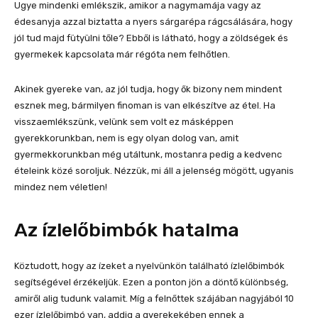
Ugye mindenki emlékszik, amikor a nagymamája vagy az
édesanyja azzal biztatta a nyers sárgarépa rágcsálására, hogy
jól tud majd fütyülni tőle? Ebből is látható, hogy a zöldségek és
gyermekek kapcsolata már régóta nem felhőtlen.
Akinek gyereke van, az jól tudja, hogy ők bizony nem mindent
esznek meg, bármilyen finoman is van elkészítve az étel. Ha
visszaemlékszünk, velünk sem volt ez másképpen
gyerekkorunkban, nem is egy olyan dolog van, amit
gyermekkorunkban még utáltunk, mostanra pedig a kedvenc
ételeink közé soroljuk. Nézzük, mi áll a jelenség mögött, ugyanis
mindez nem véletlen!
Az ízlelőbimbók hatalma
Köztudott, hogy az ízeket a nyelvünkön található ízlelőbimbók
segítségével érzékeljük. Ezen a ponton jön a döntő különbség,
amiről alig tudunk valamit. Míg a felnőttek szájában nagyjából 10
ezer ízlelőbimbó van, addig a gyerekekében ennek a