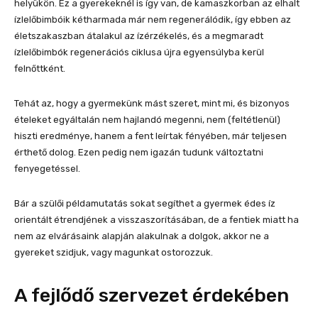
helyükön. Ez a gyerekeknél is így van, de kamaszkorban az elhalt
ízlelőbimbóik kétharmada már nem regenerálódik, így ebben az
életszakaszban átalakul az ízérzékelés, és a megmaradt
ízlelőbimbók regenerációs ciklusa újra egyensúlyba kerül
felnőttként.
Tehát az, hogy a gyermekünk mást szeret, mint mi, és bizonyos
ételeket egyáltalán nem hajlandó megenni, nem (feltétlenül)
hiszti eredménye, hanem a fent leírtak fényében, már teljesen
érthető dolog. Ezen pedig nem igazán tudunk változtatni
fenyegetéssel.
Bár a szülői példamutatás sokat segíthet a gyermek édes íz
orientált étrendjének a visszaszorításában, de a fentiek miatt ha
nem az elvárásaink alapján alakulnak a dolgok, akkor ne a
gyereket szidjuk, vagy magunkat ostorozzuk.
A fejlődő szervezet érdekében