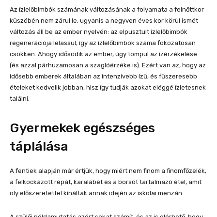
Az ízlelőbimbók számának változásának a folyamata a felnőttkor
küszöbén nem zárul le, ugyanis a negyven éves kor körül ismét
változás áll be az ember nyelvén: az elpusztult ízlelőbimbók
regenerációja lelassul, így az ízlelőbimbók száma fokozatosan
csökken. Ahogy idősödik az ember, úgy tompul az ízérzékelése
(és azzal párhuzamosan a szaglóérzéke is). Ezért van az, hogy az
idősebb emberek általában az intenzívebb ízű, és fűszeresebb
ételeket kedvelik jobban, hisz így tudják azokat eléggé ízletesnek
találni.
Gyermekek egészséges
táplálása
A fentiek alapján már értjük, hogy miért nem finom a finomfőzelék,
a felkockázott répát, karalábét és a borsót tartalmazó étel, amit
oly előszeretettel kínáltak annak idején az iskolai menzán.
A szülői példamutatás azért sokat számít, és az is elérhető, hogy