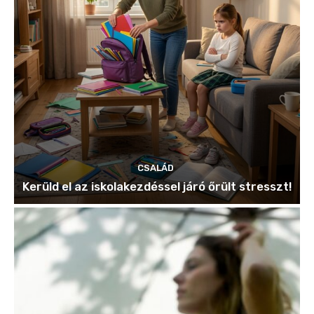
CSALÁD
Kerüld el az iskolakezdéssel járó őrült stresszt!