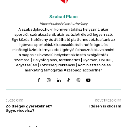
Szabad Placc
https://szabadplacc.hu/hu/blog
A szabadplacc.hu-n könnyen találsz helyszínt, akár
sportról, szórakozásról, akár az üzleti életről legyen szó.
Egy közös, hatékony és átlátható platformot biztosítunk az
igényes sportolási, kikapcsolódási lehetőséget, és
minőségi üzleti környezetet igénylő felhasználók, valamint
a magas színvonalú helyeket biztosító szolgáltatók
számára. | Pályafoglalás, terembérlés | Gyorsan, ONLINE,
egyszerűen | Közösségi rekreáció | Adminisztrációs és
marketing támogatás #szabadplaccpartner
ELŐZŐ CIKK
KÖVETKEZŐ CIKK
Zöldségek gyerekeknek?
Idősen is okosan!
Ugye, viccelsz?