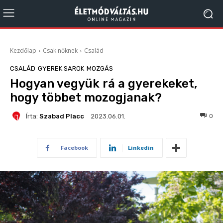
Kezdőlap
Csak nőknek
Család
CSALÁD
GYEREK SAROK
MOZGÁS
Hogyan vegyük rá a gyerekeket,
hogy többet mozogjanak?
Írta:
Szabad Placc
251
0
2023.06.01.
Facebook
Linkedin