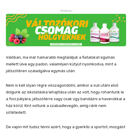
- Hirdetés -
Valóban, ma már hamarabb megtaláljuk a fiatalokat egymás
mellett ülve egy padon, valamilyen kütyüt nyomkodva, mint a
játszótéren szaladgálva egymás után.
Nem is kell olyan régre visszagondolni, amikor a suli utáni első
dolgunk az iskolatáska lehajítása után az volt, hogy rohantunk le
a foci pályára, játszótérre vagy csak úgy bandázni a haverokkal a
ház körül. Kint voltunk a szabadlevegőn, amíg ránk nem
sötétedett.
De vajon mit tudsz tenni azért, hogy a gyerkőc a sportot, mozgást