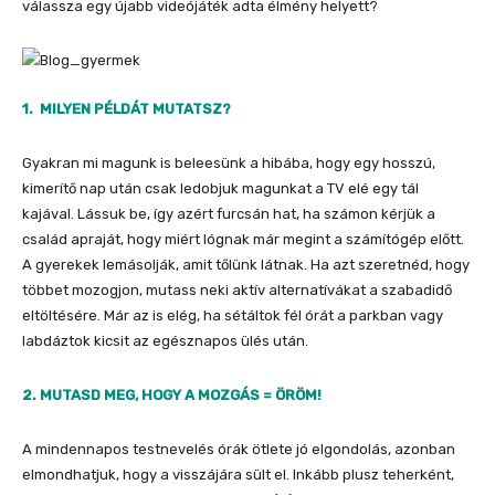
válassza egy újabb videójáték adta élmény helyett?
1.
MILYEN PÉLDÁT MUTATSZ?
Gyakran mi magunk is beleesünk a hibába, hogy egy hosszú,
kimerítő nap után csak ledobjuk magunkat a TV elé egy tál
kajával. Lássuk be, így azért furcsán hat, ha számon kérjük a
család apraját, hogy miért lógnak már megint a számítógép előtt.
A gyerekek lemásolják, amit tőlünk látnak. Ha azt szeretnéd, hogy
többet mozogjon, mutass neki aktív alternatívákat a szabadidő
eltöltésére. Már az is elég, ha sétáltok fél órát a parkban vagy
labdáztok kicsit az egésznapos ülés után.
2.
MUTASD MEG, HOGY A MOZGÁS = ÖRÖM!
A mindennapos testnevelés órák ötlete jó elgondolás, azonban
elmondhatjuk, hogy a visszájára sült el. Inkább plusz teherként,