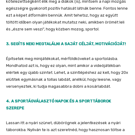
kötelezettségként élik meg a diákok (is), mintsem a napi mozgás
egészségre gyakorolt pozitív hatását látnák benne. Fontos lenne
ezt a képet átformálni bennük. Amit tehetsz, hogy az együtt
töltött időben olyan játékokat mutatsz neki, amikben örömét leli
és „észre sem veszi”, hogy közben mozog, sportol.
3.
SEGÍTS NEKI MEGTALÁLNI A SAJÁT CÉLJÁT, MOTIVÁCIÓJÁT!
Építsetek meg minijátékokat, mérföldköveket a sportolásba.
Mondhatod azt is, hogy ez olyan, mint amikor a videójátékban
elértek egy újabb szintet. Lehet, a szintlépéshez az kell, hogy 20x
elütitek egymásnak a tollas labdát, anélkül, hogy leesne, vagy
versenyeztek, ki tudja magasabbra dobni a kosárlabdát.
4.
A SPORTÁGVÁLASZTÓ NAPOK ÉS A SPORTTÁBOROK
SZEREPE
Lassan itt a nyári szünet, dübörögnek a jelentkezések a nyári
táborokba. Nyilván te is azt szeretnéd, hogy hasznosan töltse a