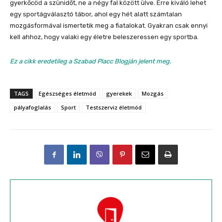
gyerkőcöd a szünidőt, ne a négy fal között ülve. Erre kiváló lehet
egy sportágválasztó tábor, ahol egy hét alatt számtalan
mozgásformával ismertetik meg a fiatalokat. Gyakran csak ennyi
kell ahhoz, hogy valaki egy életre beleszeressen egy sportba.
Ez a cikk eredetileg a Szabad Placc Blogján jelent meg.
TAGS
Egészséges életmód
gyerekek
Mozgás
pályafoglalás
Sport
Testszerviz életmód