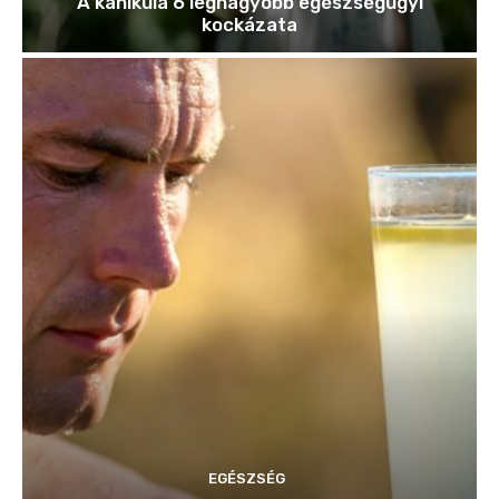
A kánikula 6 legnagyobb egészségügyi
kockázata
EGÉSZSÉG