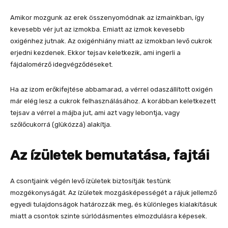
Amikor mozgunk az erek összenyomódnak az izmainkban, így
kevesebb vér jut az izmokba. Emiatt az izmok kevesebb
oxigénhez jutnak. Az oxigénhiány miatt az izmokban levő cukrok
erjedni kezdenek. Ekkor tejsav keletkezik, ami ingerli a
fájdalomérző idegvégződéseket.
Ha az izom erőkifejtése abbamarad, a vérrel odaszállított oxigén
már elég lesz a cukrok felhasználásához. A korábban keletkezett
tejsav a vérrel a májba jut, ami azt vagy lebontja, vagy
szőlőcukorrá (glükózzá) alakítja.
Az ízületek bemutatása, fajtái
A csontjaink végén levő ízületek biztosítják testünk
mozgékonyságát. Az ízületek mozgásképességét a rájuk jellemző
egyedi tulajdonságok határozzák meg, és különleges kialakításuk
miatt a csontok szinte súrlódásmentes elmozdulásra képesek.