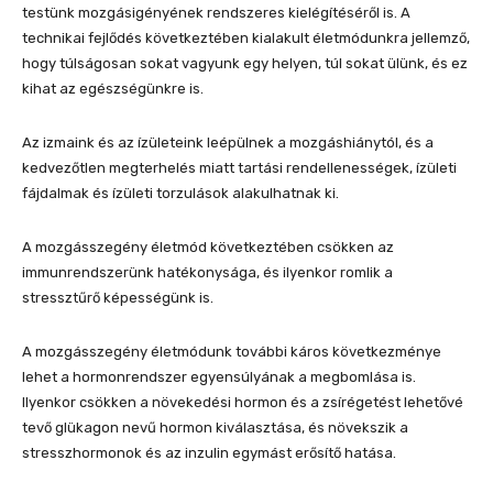
testünk mozgásigényének rendszeres kielégítéséről is. A
technikai fejlődés következtében kialakult életmódunkra jellemző,
hogy túlságosan sokat vagyunk egy helyen, túl sokat ülünk, és ez
kihat az egészségünkre is.
Az izmaink és az ízületeink leépülnek a mozgáshiánytól, és a
kedvezőtlen megterhelés miatt tartási rendellenességek, ízületi
fájdalmak és ízületi torzulások alakulhatnak ki.
A mozgásszegény életmód következtében csökken az
immunrendszerünk hatékonysága, és ilyenkor romlik a
stressztűrő képességünk is.
A mozgásszegény életmódunk további káros következménye
lehet a hormonrendszer egyensúlyának a megbomlása is.
Ilyenkor csökken a növekedési hormon és a zsírégetést lehetővé
tevő glükagon nevű hormon kiválasztása, és növekszik a
stresszhormonok és az inzulin egymást erősítő hatása.