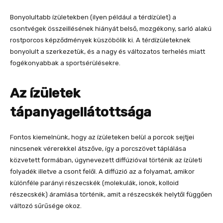
Bonyolultabb ízületekben (ilyen például a térdízület) a
csontvégek összeillésének hiányát belső, mozgékony, sarló alakú
rostporcos képződmények küszöbölik ki. A térdízületeknek
bonyolult a szerkezetük, és a nagy és változatos terhelés miatt
fogékonyabbak a sportsérülésekre.
Az ízületek
tápanyagellátottsága
Fontos kiemelnünk, hogy az ízületeken belül a porcok sejtjei
nincsenek vérerekkel átszőve, így a porcszövet táplálása
közvetett formában, úgynevezett diffúzióval történik az ízületi
folyadék illetve a csont felől. A diffúzió az a folyamat, amikor
különféle parányi részecskék (molekulák, ionok, kolloid
részecskék) áramlása történik, amit a részecskék helytől függően
változó sűrűsége okoz.