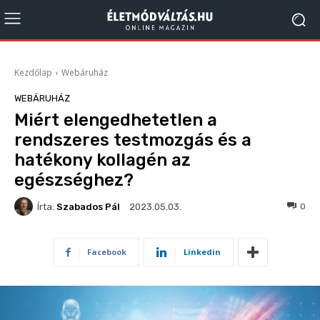
Kezdőlap
Webáruház
WEBÁRUHÁZ
Miért elengedhetetlen a
rendszeres testmozgás és a
hatékony kollagén az
egészséghez?
Írta:
Szabados Pál
182
0
2023.05.03.
Facebook
Linkedin