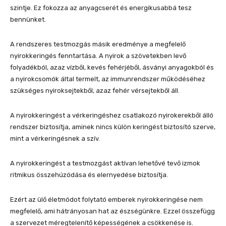
szintje. Ez fokozza az anyagcserét és energikusabbá tesz
bennünket.
A rendszeres testmozgás másik eredménye a megfelelő
nyirokkeringés fenntartása. A nyirok a szövetekben levő
folyadékból, azaz vízből, kevés fehérjéből, ásványi anyagokból és
a nyirokcsomók által termelt, az immunrendszer működéséhez
szükséges nyiroksejtekből, azaz fehér vérsejtekből áll.
A nyirokkeringést a vérkeringéshez csatlakozó nyirokerekből álló
rendszer biztosítja, aminek nincs külön keringést biztosító szerve,
mint a vérkeringésnek a szív.
A nyirokkeringést a testmozgást aktívan lehetővé tevő izmok
ritmikus összehúzódása és elernyedése biztosítja.
Ezért az ülő életmódot folytató emberek nyirokkeringése nem
megfelelő, ami hátrányosan hat az észségünkre. Ezzel összefügg
a szervezet méregtelenítő képességének a csökkenése is.