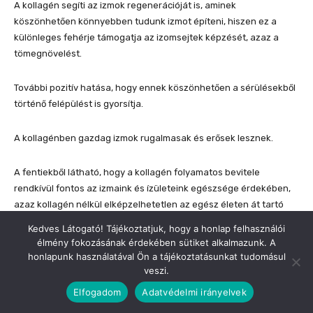
A kollagén segíti az izmok regenerációját is, aminek
köszönhetően könnyebben tudunk izmot építeni, hiszen ez a
különleges fehérje támogatja az izomsejtek képzését, azaz a
tömegnövelést.
További pozitív hatása, hogy ennek köszönhetően a sérülésekből
történő felépülést is gyorsítja.
A kollagénben gazdag izmok rugalmasak és erősek lesznek.
A fentiekből látható, hogy a kollagén folyamatos bevitele
rendkívül fontos az izmaink és ízületeink egészsége érdekében,
azaz kollagén nélkül elképzelhetetlen az egész életen át tartó
mozgékonyság, és erőnlét fenntartása.
Kedves Látogató! Tájékoztatjuk, hogy a honlap felhasználói
élmény fokozásának érdekében sütiket alkalmazunk. A
honlapunk használatával Ön a tájékoztatásunkat tudomásul
Vitalissimo egészségáruház
veszi.
ízületi megoldások
Elfogadom
Adatvédelmi irányelvek