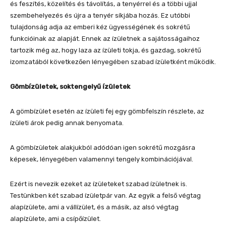
és feszítés, közelítés és távolítás, a tenyérrel és a többi ujjal
szembehelyezés és újra a tenyér síkjába hozás. Ez utóbbi
tulajdonság adja az emberi kéz ügyességének és sokrétű
funkcióinak az alapját. Ennek az ízületnek a sajátosságaihoz
tartozik még az, hogy laza az ízületi tokja, és gazdag, sokrétű
izomzatából következően lényegében szabad ízületként működik.
Gömbízületek, soktengelyű ízületek
A gömbízület esetén az ízületi fej egy gömbfelszín részlete, az
ízületi árok pedig annak benyomata.
A gömbízületek alakjukból adódóan igen sokrétű mozgásra
képesek, lényegében valamennyi tengely kombinációjával.
Ezért is nevezik ezeket az ízületeket szabad ízületnek is.
Testünkben két szabad ízületpár van. Az egyik a felső végtag
alapízülete, ami a vállízület, és a másik, az alsó végtag
alapízülete, ami a csípőízület.