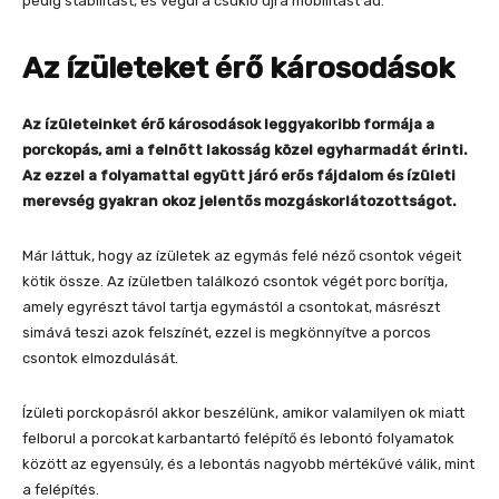
pedig stabilitást, és végül a csukló újra mobilitást ad.
Az ízületeket érő károsodások
Az ízületeinket érő károsodások leggyakoribb formája a
porckopás, ami a felnőtt lakosság közel egyharmadát érinti.
Az ezzel a folyamattal együtt járó erős fájdalom és ízületi
merevség gyakran okoz jelentős mozgáskorlátozottságot.
Már láttuk, hogy az ízületek az egymás felé néző csontok végeit
kötik össze. Az ízületben találkozó csontok végét porc borítja,
amely egyrészt távol tartja egymástól a csontokat, másrészt
simává teszi azok felszínét, ezzel is megkönnyítve a porcos
csontok elmozdulását.
Ízületi porckopásról akkor beszélünk, amikor valamilyen ok miatt
felborul a porcokat karbantartó felépítő és lebontó folyamatok
között az egyensúly, és a lebontás nagyobb mértékűvé válik, mint
a felépítés.