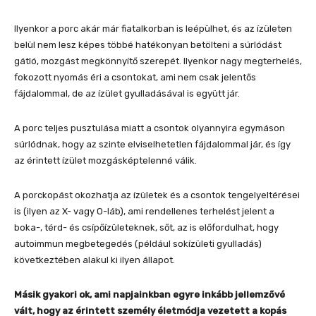
Ilyenkor a porc akár már fiatalkorban is leépülhet, és az ízületen
belül nem lesz képes többé hatékonyan betölteni a súrlódást
gátló, mozgást megkönnyítő szerepét. Ilyenkor nagy megterhelés,
fokozott nyomás éri a csontokat, ami nem csak jelentős
fájdalommal, de az ízület gyulladásával is együtt jár.
A porc teljes pusztulása miatt a csontok olyannyira egymáson
súrlódnak, hogy az szinte elviselhetetlen fájdalommal jár, és így
az érintett ízület mozgásképtelenné válik.
A porckopást okozhatja az ízületek és a csontok tengelyeltérései
is (ilyen az X- vagy O-láb), ami rendellenes terhelést jelent a
boka-, térd- és csípőízületeknek, sőt, az is előfordulhat, hogy
autoimmun megbetegedés (például sokízületi gyulladás)
következtében alakul ki ilyen állapot.
Másik gyakori ok, ami napjainkban egyre inkább jellemzővé
vált, hogy az érintett személy életmódja vezetett a kopás