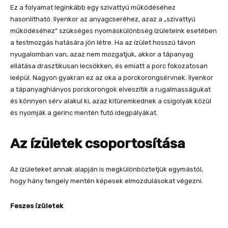
Ez a folyamat leginkább egy szivattyú működéséhez
hasonlítható. Ilyenkor az anyagcseréhez, azaz a „szivattyú
működéséhez” szükséges nyomáskülönbség ízületeink esetében
a testmozgás hatására jön létre. Ha az ízület hosszú távon
nyugalomban van, azaz nem mozgatjuk, akkor a tápanyag
ellátása drasztikusan lecsökken, és emiatt a porc fokozatosan
leépül. Nagyon gyakran ez az oka a porckorongsérvnek. Ilyenkor
a tápanyaghiányos porckorongok elveszítik a rugalmasságukat
és könnyen sérv alakul ki, azaz kitüremkednek a csigolyák közül
és nyomják a gerinc mentén futó idegpályákat.
Az ízületek csoportosítása
Az ízületeket annak alapján is megkülönböztetjük egymástól,
hogy hány tengely mentén képesek elmozdulásokat végezni.
Feszes ízületek