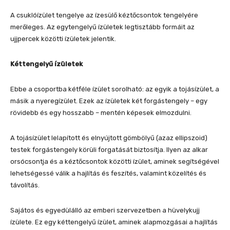
A csuklóízület tengelye az ízesülő kéztőcsontok tengelyére
merőleges. Az egytengelyű ízületek legtisztább formáit az
ujjpercek közötti ízületek jelentik.
Kéttengelyű ízületek
Ebbe a csoportba kétféle ízület sorolható: az egyik a tojásízület, a
másik a nyeregízület. Ezek az ízületek két forgástengely – egy
rövidebb és egy hosszabb – mentén képesek elmozdulni.
A tojásízület lelapított és elnyújtott gömbölyű (azaz ellipszoid)
testek forgástengely körüli forgatását biztosítja. Ilyen az alkar
orsócsontja és a kéztőcsontok közötti ízület, aminek segítségével
lehetségessé válik a hajlítás és feszítés, valamint közelítés és
távolítás.
Sajátos és egyedülálló az emberi szervezetben a hüvelykujj
ízülete. Ez egy kéttengelyű ízület, aminek alapmozgásai a hajlítás