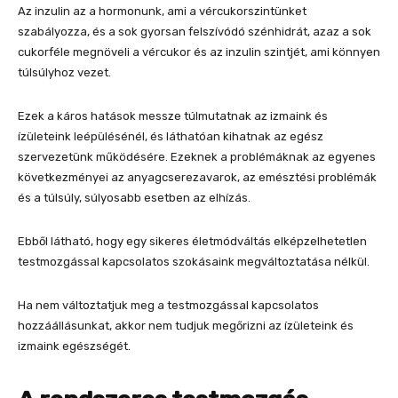
Az inzulin az a hormonunk, ami a vércukorszintünket
szabályozza, és a sok gyorsan felszívódó szénhidrát, azaz a sok
cukorféle megnöveli a vércukor és az inzulin szintjét, ami könnyen
túlsúlyhoz vezet.
Ezek a káros hatások messze túlmutatnak az izmaink és
ízületeink leépülésénél, és láthatóan kihatnak az egész
szervezetünk működésére. Ezeknek a problémáknak az egyenes
következményei az anyagcserezavarok, az emésztési problémák
és a túlsúly, súlyosabb esetben az elhízás.
Ebből látható, hogy egy sikeres életmódváltás elképzelhetetlen
testmozgással kapcsolatos szokásaink megváltoztatása nélkül.
Ha nem változtatjuk meg a testmozgással kapcsolatos
hozzáállásunkat, akkor nem tudjuk megőrizni az ízületeink és
izmaink egészségét.