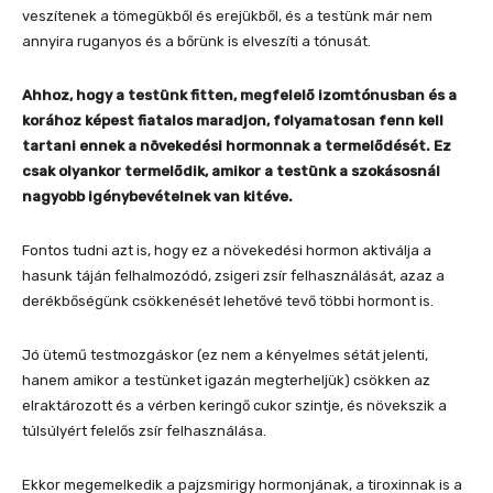
veszítenek a tömegükből és erejükből, és a testünk már nem
annyira ruganyos és a bőrünk is elveszíti a tónusát.
Ahhoz, hogy a testünk fitten, megfelelő izomtónusban és a
korához képest fiatalos maradjon, folyamatosan fenn kell
tartani ennek a növekedési hormonnak a termelődését. Ez
csak olyankor termelődik, amikor a testünk a szokásosnál
nagyobb igénybevételnek van kitéve.
Fontos tudni azt is, hogy ez a növekedési hormon aktiválja a
hasunk táján felhalmozódó, zsigeri zsír felhasználását, azaz a
derékbőségünk csökkenését lehetővé tevő többi hormont is.
Jó ütemű testmozgáskor (ez nem a kényelmes sétát jelenti,
hanem amikor a testünket igazán megterheljük) csökken az
elraktározott és a vérben keringő cukor szintje, és növekszik a
túlsúlyért felelős zsír felhasználása.
Ekkor megemelkedik a pajzsmirigy hormonjának, a tiroxinnak is a