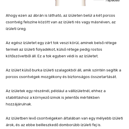
Ahogy ezen az ábrán is látható, az ízületen belül a két porcos
csontvég felszíne között van az ízületi rés vagy másnéven, az
ízületi üreg.
Az egész ízületet egy zárt tok veszi körül, aminek belső rétege
termeli az ízületi folyadékot, külső rétege pedig rostos
kötőszövetből áll. Ez a tok egyben védi is az ízületet.
Az ízület külső burka ízületi szalagokból áll, amik szintén segítik a
porcos csontvégek mozgékony és biztonságos összetartását.
Az ízületek egy részénél, például a vállízületnél, ehhez a
stabilitáshoz a környező izmok is jelentős mértékben
hozzájárulnak.
Az ízületben levő csontvégeken általában van egy mélyebb ízületi
árok, és az ebbe beilleszkedő domborúbb ízületi fej is.