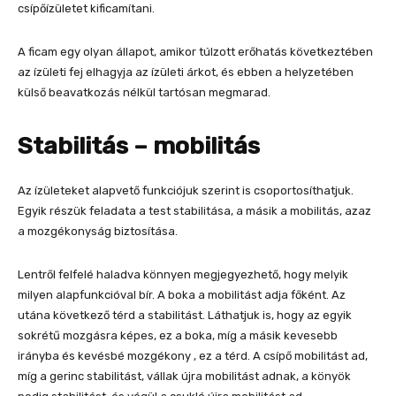
csípőízületet kificamítani.
A ficam egy olyan állapot, amikor túlzott erőhatás következtében
az ízületi fej elhagyja az ízületi árkot, és ebben a helyzetében
külső beavatkozás nélkül tartósan megmarad.
Stabilitás – mobilitás
Az ízületeket alapvető funkciójuk szerint is csoportosíthatjuk.
Egyik részük feladata a test stabilitása, a másik a mobilitás, azaz
a mozgékonyság biztosítása.
Lentről felfelé haladva könnyen megjegyezhető, hogy melyik
milyen alapfunkcióval bír. A boka a mobilitást adja főként. Az
utána következő térd a stabilitást. Láthatjuk is, hogy az egyik
sokrétű mozgásra képes, ez a boka, míg a másik kevesebb
irányba és kevésbé mozgékony , ez a térd. A csípő mobilitást ad,
míg a gerinc stabilitást, vállak újra mobilitást adnak, a könyök