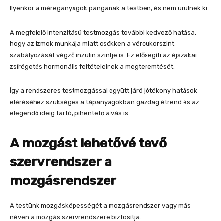
Ilyenkor a méreganyagok panganak a testben, és nem ürülnek ki.
A megfelelő intenzitású testmozgás további kedvező hatása,
hogy az izmok munkája miatt csökken a vércukorszint
szabályozását végző inzulin szintje is. Ez elősegíti az éjszakai
zsírégetés hormonális feltételeinek a megteremtését.
Így a rendszeres testmozgással együtt járó jótékony hatások
eléréséhez szükséges a tápanyagokban gazdag étrend és az
elegendő ideig tartó, pihentető alvás is.
A mozgást lehetővé tevő
szervrendszer a
mozgásrendszer
A testünk mozgásképességét a mozgásrendszer vagy más
néven a mozgás szervrendszere biztosítja.