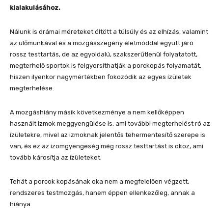
kialakulásához.
Nálunk is drámai méreteket öltött a túlsúly és az elhízás, valamint
az ülőmunkával és a mozgásszegény életmóddal együtt járó
rossz testtartás, de az egyoldalú, szakszerűtlenül folyatatott,
megterhelő sportok is felgyorsíthatják a porckopás folyamatát,
hiszen ilyenkor nagymértékben fokozódik az egyes ízületek
megterhelése.
A mozgáshiány másik következménye a nem kellőképpen
használt izmok meggyengülése is, ami további megterhelést ró az
ízületekre, mivel az izmoknak jelentős tehermentesítő szerepe is
van, és ez az izomgyengeség még rossz testtartást is okoz, ami
tovább károsítja az ízületeket.
Tehát a porcok kopásának oka nem a megfelelően végzett,
rendszeres testmozgás, hanem éppen ellenkezőleg, annak a
hiánya.