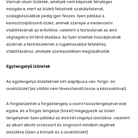
Vannak olyan ízületek, amelyek nem képesek tényleges
mozgásra, mert az ízületi felszíneik szabálytalanok,
szalagkészülékük pedig igen feszes. Ilyen például a
keresztcsípőcsonti ízület, aminek szerepe a medenceöv
stabilitásának az erősítése, valamint a testsúlynak az alsó
végtagokra történő átadása. Az ilyen ízületek hozzájárulnak
azoknak a testrészeknek a rugalmasabbá tételéhez,
stabilitásához, amelyek szerkezetében megtalálhatók.
Egytengelyű ízületek
Az egytengelyű ízületeknek két alaptípusa van: forgó- és
csuklóízület (ez utóbbi nem tévesztendő össze a kézcsuklóval).
A forgóízületnél a forgástengely a csont hossztengelyével esik
egybe, és a forgás tengelye (közel) megegyezik az ízület
tengelyével. Ilyen például az első két csigolya ízesülése, valamint
az alkart alkotó orsócsont és singcsont mindkét végének
ízesülése (ilyen a könyök és a csuklóízület).