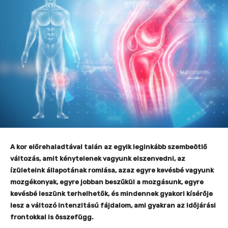
A kor előrehaladtával talán az egyik leginkább szembeötlő
változás, amit kénytelenek vagyunk elszenvedni, az
ízületeink állapotának romlása, azaz egyre kevésbé vagyunk
mozgékonyak, egyre jobban beszűkül a mozgásunk, egyre
kevésbé leszünk terhelhetők, és mindennek gyakori kísérője
lesz a változó intenzitású fájdalom, ami gyakran az időjárási
frontokkal is összefügg.