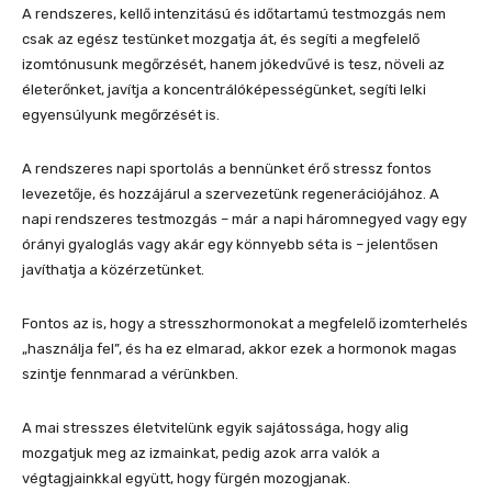
A rendszeres, kellő intenzitású és időtartamú testmozgás nem
csak az egész testünket mozgatja át, és segíti a megfelelő
izomtónusunk megőrzését, hanem jókedvűvé is tesz, növeli az
életerőnket, javítja a koncentrálóképességünket, segíti lelki
egyensúlyunk megőrzését is.
A rendszeres napi sportolás a bennünket érő stressz fontos
levezetője, és hozzájárul a szervezetünk regenerációjához. A
napi rendszeres testmozgás – már a napi háromnegyed vagy egy
órányi gyaloglás vagy akár egy könnyebb séta is – jelentősen
javíthatja a közérzetünket.
Fontos az is, hogy a stresszhormonokat a megfelelő izomterhelés
„használja fel”, és ha ez elmarad, akkor ezek a hormonok magas
szintje fennmarad a vérünkben.
A mai stresszes életvitelünk egyik sajátossága, hogy alig
mozgatjuk meg az izmainkat, pedig azok arra valók a
végtagjainkkal együtt, hogy fürgén mozogjanak.