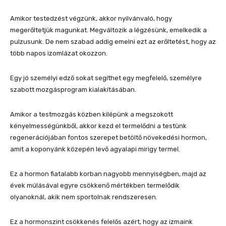
Amikor testedzést végzünk, akkor nyilvánvaló, hogy
megerőltetjük magunkat. Megváltozik a légzésünk, emelkedik a
pulzusunk. De nem szabad addig emelni ezt az erőltetést, hogy az
több napos izomlázat okozzon.
Egy jó személyi edző sokat segíthet egy megfelelő, személyre
szabott mozgásprogram kialakításában.
Amikor a testmozgás közben kilépünk a megszokott
kényelmességünkből, akkor kezd el termelődni a testünk
regenerációjában fontos szerepet betöltő növekedési hormon,
amit a koponyánk közepén levő agyalapi mirigy termel.
Ez a hormon fiatalabb korban nagyobb mennyiségben, majd az
évek múlásával egyre csökkenő mértékben termelődik
olyanoknál, akik nem sportolnak rendszeresen.
Ez a hormonszint csökkenés felelős azért, hogy az izmaink