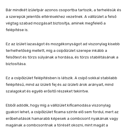
Bár mindkét ízületpár azonos csoportba tartozik, a terhelésük és
a szerepük jelentős eltérésekhez vezetnek. A vállízület a felső
végtag szabad mozgásait biztosítja, aminek megfelelő a
felépítése is.
Ez az ízület lazaságot és mozgékonyságot ad viszonylag kisebb
terhelhetőség mellett, míg a csípőízület szerepe inkább a
felsőtest és törzs súlyának a hordása, és törzs stabilitásának a
biztosítása.
Ez a csípőízület felépítésben is látszik. A csípő sokkal stabilabb
felépítésű, mind az ízületi fej és az ízületi árok arányait, mind
szalagokat és egyéb erősítő részeket tekintve.
Ebből adódik, hogy míg a vállízület kificamodása viszonylag
gyakori lehet, a csípőízület ficama szinte elő sem fordul, mert az
erőbehatások hamarabb képesek a combcsont nyakának vagy
magának a combcsontnak a törését okozni, mint magát a