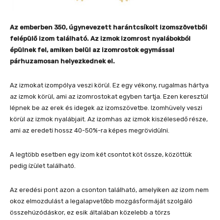
Az emberben 350, úgynevezett harántcsíkolt izomszövetből
felépülő izom található. Az izmok izomrost nyalábokból
épülnek fel, amiken belül az izomrostok egymással
párhuzamosan helyezkednek el.
Az izmokat izompólya veszi körül. Ez egy vékony, rugalmas hártya
az izmok körül, ami az izomrostokat egyben tartja. Ezen keresztül
lépnek be az erek és idegek az izomszövetbe. Izomhüvely veszi
körül az izmok nyalábjait. Az izomhas az izmok kiszélesedő része,
ami az eredeti hossz 40-50%-ra képes megrövidülni.
A legtöbb esetben egy izom két csontot köt össze, közöttük
pedig ízület található.
Az eredési pont azon a csonton található, amelyiken az izom nem
okoz elmozdulást a legalapvetőbb mozgásformáját szolgáló
összehúzódáskor, ez esik általában közelebb a törzs