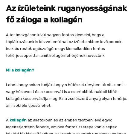
Az ízületeink ruganyosságának
fő záloga a kollagén
A testmozgáson kívül nagyon fontos kiemelni, hogy a
táplálkozásunk is közvetlenül hat az ízületeinkben levő porcok,
inak és rostok egészségére egy kiemelkedően fontos
fehérjecsoporttal, amit kollagénfehérjének nevezünk.
Mi a kollagén?
Lehet, hogy sokan tudják, hogy a hűtőszekrényben tárolt csont-
vagy húslevest és a kocsonyát is a csontokból, inakból kifőtt
kollagén kocsonyásítja meg. Ez a zselészerű anyag olyan fehérje,
ami sokféle típusú lehet.
A
kollagén
az állatokban és az emberi testben levő egyik
legelterjedtebb fehérje, aminek fontos szerepe van a sejtek
közötti tér kialakításában, az izmok
,
a csontok rugalmasságában