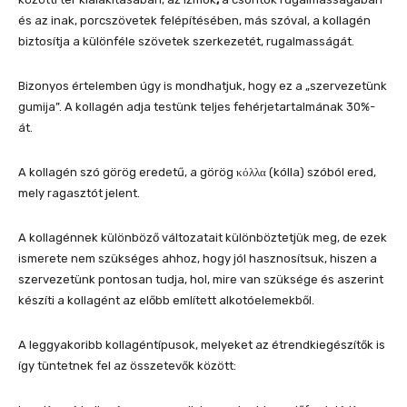
és az inak, porcszövetek felépítésében, más szóval, a kollagén
biztosítja a különféle szövetek szerkezetét, rugalmasságát.
Bizonyos értelemben úgy is mondhatjuk, hogy ez a „szervezetünk
gumija”. A kollagén adja testünk teljes fehérjetartalmának 30%-
át.
A kollagén szó görög eredetű, a görög κόλλα (kólla) szóból ered,
mely ragasztót jelent.
A kollagénnek különböző változatait különböztetjük meg, de ezek
ismerete nem szükséges ahhoz, hogy jól hasznosítsuk, hiszen a
szervezetünk pontosan tudja, hol, mire van szüksége és aszerint
készíti a kollagént az előbb említett alkotóelemekből.
A leggyakoribb kollagéntípusok, melyeket az étrendkiegészítők is
így tüntetnek fel az összetevők között: