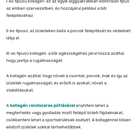
I-es típusú kollagén: ez az egyik leggyakrabban előforduló típus
az emberi szervezetben, és hozzájárul például a bőr
felépítéséhez.
II-es típusú: az ízületeken belül a porcok felépítését és védelmét
látja el.
III-as típusú kollagén: a bőr egészségéhez járul hozzá azáltal,
hogy javítja a rugalmasságát.
A kollagén azáltal, hogy növeli a csontok, porcok, inak és így az
ízületek rugalmasságát, és erősíti is azokat, növeli a
stabilitásukat.
A
kollagén rendszeres pótlásával
enyhíteni lehet a
megterhelés vagy gyulladás miatt fellépő ízületi fájdalmakat,
csökkenteni lehet a sportsérülések esélyét. A kollagénnel bőven
ellátott ízületek sokkal terhelhetőbbek.