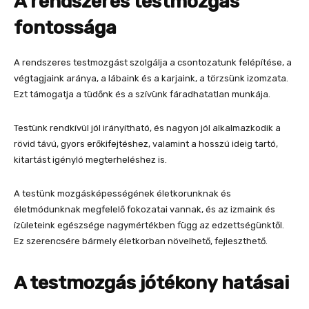
A rendszeres testmozgás
fontossága
A rendszeres testmozgást szolgálja a csontozatunk felépítése, a
végtagjaink aránya, a lábaink és a karjaink, a törzsünk izomzata.
Ezt támogatja a tüdőnk és a szívünk fáradhatatlan munkája.
Testünk rendkívül jól irányítható, és nagyon jól alkalmazkodik a
rövid távú, gyors erőkifejtéshez, valamint a hosszú ideig tartó,
kitartást igényló megterheléshez is.
A testünk mozgásképességének életkorunknak és
életmódunknak megfelelő fokozatai vannak, és az izmaink és
ízületeink egészsége nagymértékben függ az edzettségünktől.
Ez szerencsére bármely életkorban növelhető, fejleszthető.
A testmozgás jótékony hatásai