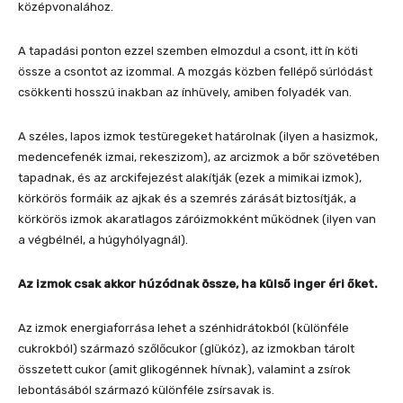
középvonalához.
A tapadási ponton ezzel szemben elmozdul a csont, itt ín köti
össze a csontot az izommal. A mozgás közben fellépő súrlódást
csökkenti hosszú inakban az ínhüvely, amiben folyadék van.
A széles, lapos izmok testüregeket határolnak (ilyen a hasizmok,
medencefenék izmai, rekeszizom), az arcizmok a bőr szövetében
tapadnak, és az arckifejezést alakítják (ezek a mimikai izmok),
körkörös formáik az ajkak és a szemrés zárását biztosítják, a
körkörös izmok akaratlagos záróizmokként működnek (ilyen van
a végbélnél, a húgyhólyagnál).
Az izmok csak akkor húzódnak össze, ha külső inger éri őket.
Az izmok energiaforrása lehet a szénhidrátokból (különféle
cukrokból) származó szőlőcukor (glükóz), az izmokban tárolt
összetett cukor (amit glikogénnek hívnak), valamint a zsírok
lebontásából származó különféle zsírsavak is.