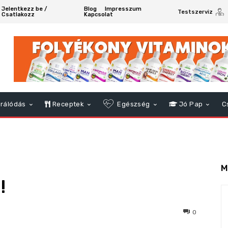
Jelentkezz be /
Blog
Impresszum
Testszerviz
Csatlakozz
Kapcsolat
rálódás
Receptek
Egészség
Jó Pap
C
M
!
85
0