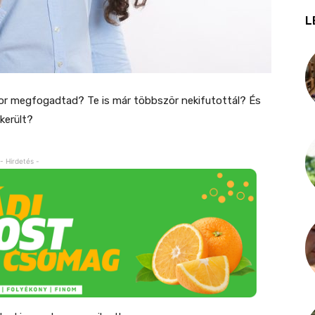
L
or megfogadtad? Te is már többször nekifutottál? És
került?
- Hirdetés -