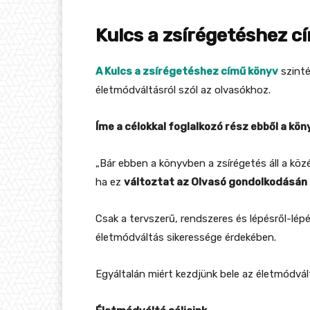
Kulcs a zsírégetéshez c
A Kulcs a zsírégetéshez című könyv
szinté
életmódváltásról szól az olvasókhoz.
Íme a célokkal foglalkozó rész ebből a kön
„Bár ebben a könyvben a zsírégetés áll a k
ha ez
változtat az Olvasó gondolkodásán
Csak a tervszerű, rendszeres és lépésről-lép
életmódváltás sikeressége érdekében.
Egyáltalán miért kezdjünk bele az életmódvá