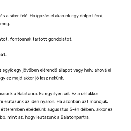
s a siker felé. Ha igazán el akarunk egy dolgot érni,
 meg.
tot, fontosnak tartott gondolatot.
pot.
z egyik egy jövőben elérendő állapot vagy hely, ahová el
gy ez majd akkor jó lesz nekünk.
ussunk a Balatonra. Ez egy ilyen cél. Ez a cél akkor
ére elutazunk az idén nyáron. Ha azonban azt mondjuk,
 étteremben ebédelünk augusztus 5-én délben, akkor ez
bb, mint az, hogy leutazunk a Balatonpartra.