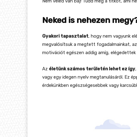
Nem veled van baj! Tudd meg a titkot, ami ne
Neked is nehezen megy
Gyakori tapasztalat
, hogy nem vagyunk elég
megvalósítsuk a megtett fogadalmainkat, az
motivációt egészen addig amíg, elégedettek 
Az
életünk számos területén lehet ez így
vagy egy idegen nyelv megtanulásáról. Ez épp
érdekünkben egészségesebbek vagy karcsúbb