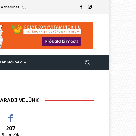
Webáruház
sak Nőknek
ARADJ VELÜNK
207
Rajongók