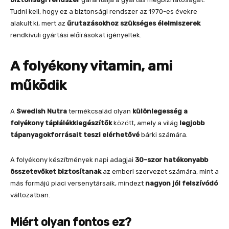
Tudni kell, hogy ez a biztonsági rendszer az 1970-es évekre
alakult ki, mert az
űrutazásokhoz szükséges élelmiszerek
rendkívüli gyártási előírásokat igényeltek.
A folyékony vitamin, ami
működik
A
Swedish Nutra
termékcsalád olyan
különlegesség a
folyékony táplálékkiegészítők
között, amely a világ
legjobb
tápanyagokforrásait teszi elérhetővé
bárki számára.
A folyékony készítmények napi adagjai
30-szor hatékonyabb
összetevőket biztosítanak
az emberi szervezet számára, mint a
más formájú piaci versenytársaik, mindezt
nagyon jól felszívódó
változatban.
Miért olyan fontos ez?