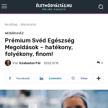
Kezdőlap
Webáruház
WEBÁRUHÁZ
Prémium Svéd Egészség
Megoldások – hatékony,
folyékony, finom!
Írta:
Szabados Pál
137
0
2022.12.15.
Facebook
Linkedin
Viber