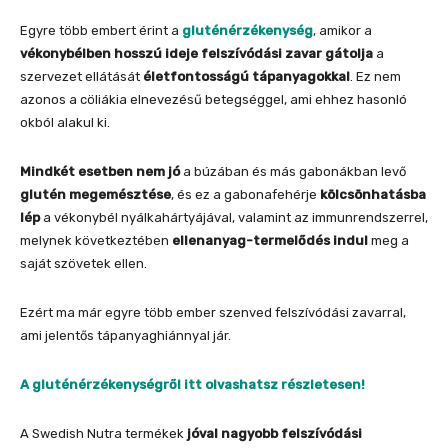
Egyre több embert érint a
gluténérzékenység
, amikor a
vékonybélben hosszú ideje felszívódási zavar gátolja
a
szervezet ellátását
életfontosságú tápanyagokkal
. Ez nem
azonos a cöliákia elnevezésű betegséggel, ami ehhez hasonló
okból alakul ki.
Mindkét esetben nem jó
a búzában és más gabonákban levő
glutén megemésztése
, és ez a gabonafehérje
kölcsönhatásba
lép
a vékonybél nyálkahártyájával, valamint az immunrendszerrel,
melynek következtében
ellenanyag-termelődés indul
meg a
saját szövetek ellen.
Ezért ma már egyre több ember szenved felszívódási zavarral,
ami jelentős tápanyaghiánnyal jár.
A gluténérzékenységről itt olvashatsz részletesen!
A Swedish Nutra termékek
jóval nagyobb felszívódási