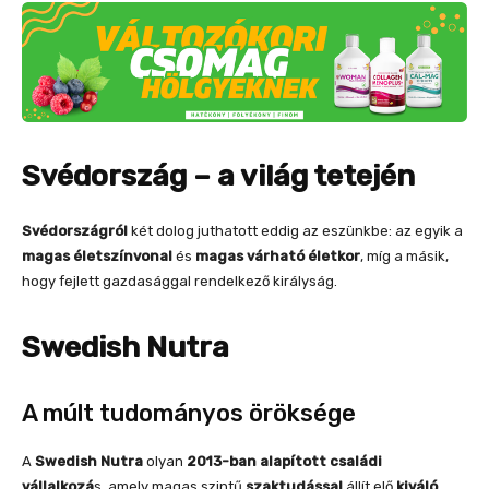
Svédország – a világ tetején
Svédországról
két dolog juthatott eddig az eszünkbe: az egyik a
magas életszínvonal
és
magas várható életkor
, míg a másik,
hogy fejlett gazdasággal rendelkező királyság.
Swedish Nutra
A múlt tudományos öröksége
A
Swedish Nutra
olyan
2013-ban alapított családi
vállalkozá
s, amely magas szintű
szaktudással
állít elő
kiváló