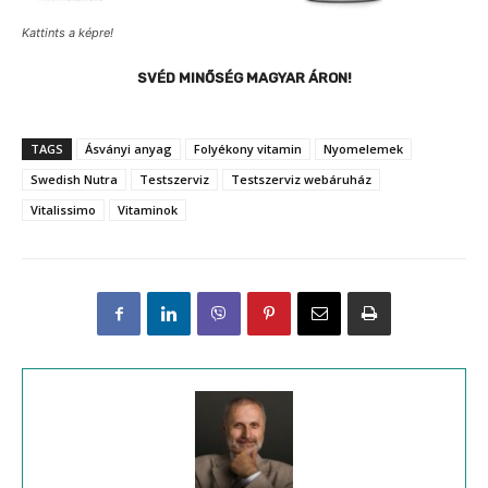
Kattints a képre!
SVÉD MINŐSÉG MAGYAR ÁRON!
TAGS
Ásványi anyag
Folyékony vitamin
Nyomelemek
Swedish Nutra
Testszerviz
Testszerviz webáruház
Vitalissimo
Vitaminok