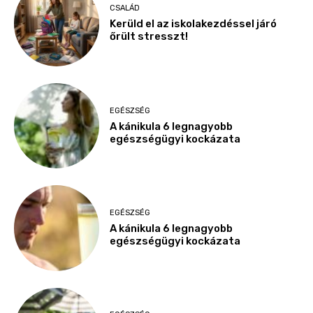
CSALÁD
Kerüld el az iskolakezdéssel járó
őrült stresszt!
EGÉSZSÉG
A kánikula 6 legnagyobb
egészségügyi kockázata
EGÉSZSÉG
A kánikula 6 legnagyobb
egészségügyi kockázata