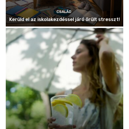
CSALÁD
Kerüld el az iskolakezdéssel járó őrült stresszt!