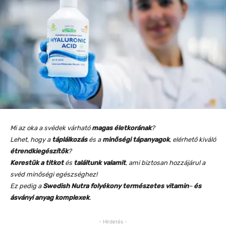
Mi az oka a svédek várható
magas életkorának
?
Lehet, hogy a
táplálkozás
és a
minőségi tápanyagok
, elérhető kiváló
étrendkiegészítők
?
Kerestük a titkot
és
találtunk valamit
, ami biztosan hozzájárul a
svéd minőségi egészséghez!
Ez pedig a
Swedish Nutra folyékony természetes vitamin
–
és
ásványi anyag komplexek
.
- Hirdetés -