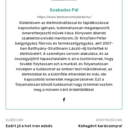
Szabados Pál
https://www.testszerviztudastar.hu/
Küldetésem az életmódváltással és táplálkozással
kapcsolatos igényes, tudományosan megalapozott,
ismeretterjesztő művek írása. Könyveim állandó
szaklektora kiváló mentorom, Dr. Kricsfalvi Péter
belgyógyász főorvos és természetgyógyász, akit 2007-
ben Batthyány-Strattmann László-díj tüntettek ki
életművéért. A személyes sorsom alakulása, és az
összegyűjtött tapasztalataim is arra ösztönöznek, hogy
tovább folytassam ezt a munkát, és folyamatosan
növeljem a tudásomat az emberi test működésével, az
életmóddal és a különféle étrenddel és más, ide
kapcsolódó ismeretek megszerzésével. Ezt a
folyamatosan bővülő tudásomat nagy örömmel osztom
meg a műveim iránt érdeklődőkkel.
ELŐZŐ CIKK
KÖVETKEZŐ CIKK
Ezért jó a hot iron edzés
Kollagént karácsonyra!