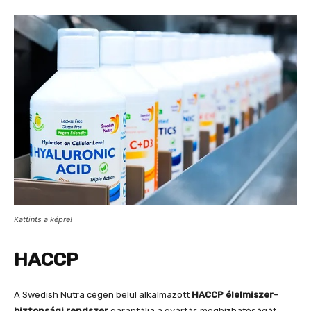
Kattints a képre!
HACCP
A Swedish Nutra cégen belül alkalmazott
HACCP élelmiszer-
biztonsági rendszer
garantálja a gyártás megbízhatóságát.