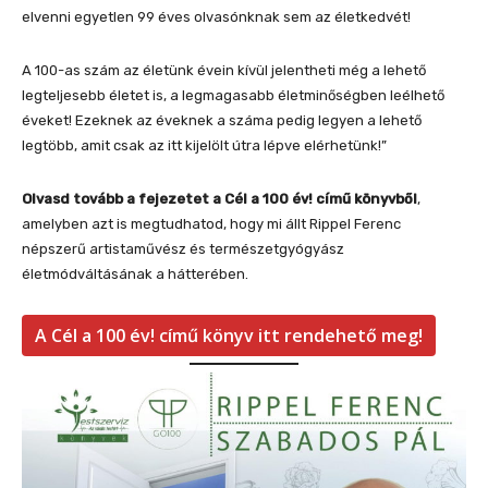
elvenni egyetlen 99 éves olvasónknak sem az életkedvét!
A 100-as szám az életünk évein kívül jelentheti még a lehető
legteljesebb életet is, a legmagasabb életminőségben leélhető
éveket! Ezeknek az éveknek a száma pedig legyen a lehető
legtöbb, amit csak az itt kijelölt útra lépve elérhetünk!”
Olvasd tovább a fejezetet a Cél a 100 év! című könyvből
,
amelyben azt is megtudhatod, hogy mi állt Rippel Ferenc
népszerű artistaművész és természetgyógyász
életmódváltásának a hátterében.
A Cél a 100 év! című könyv itt rendehető meg!