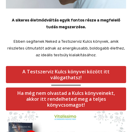
A sikeres életmódváltás egyik fontos része a megfelelő
tudás megszerzése.
Ebben segítenek Neked a Testszerviz Kulcs könyvek, amik
részletes útmutatót adnak az energikusabb, boldogabb élethez,
az ideális testsúly kialakításához.
A Testszerviz Kulcs könyvei között itt
válogathatsz!
Ha még nem olvastad a Kulcs könyveinekt,
akkor itt rendelheted meg a teljes
könyvcsomagot!