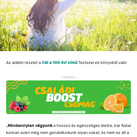
Az alábbi részlet a
Cél a 100 év! című
Testszerviz könyvből való:
- Hirdetés -
„
Mindannyian vágyunk
a hosszú és egészséges életre, bár fiatal
korban ezen még nem gondolkodunk olyan sokat, és nem ez áll a