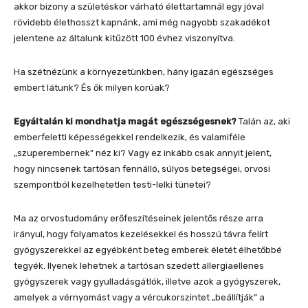
akkor bizony a születéskor várható élettartamnál egy jóval
rövidebb élethosszt kapnánk, ami még nagyobb szakadékot
jelentene az általunk kitűzött 100 évhez viszonyítva.
Ha szétnézünk a környezetünkben, hány igazán egészséges
embert látunk? És ők milyen korúak?
Egyáltalán ki mondhatja magát egészségesnek?
Talán az, aki
emberfeletti képességekkel rendelkezik, és valamiféle
„szuperembernek” néz ki? Vagy ez inkább csak annyit jelent,
hogy nincsenek tartósan fennálló, súlyos betegségei, orvosi
szempontból kezelhetetlen testi-lelki tünetei?
Ma az orvostudomány erőfeszítéseinek jelentős része arra
irányul, hogy folyamatos kezelésekkel és hosszú távra felírt
gyógyszerekkel az egyébként beteg emberek életét élhetőbbé
tegyék. Ilyenek lehetnek a tartósan szedett allergiaellenes
gyógyszerek vagy gyulladásgátlók, illetve azok a gyógyszerek,
amelyek a vérnyomást vagy a vércukorszintet „beállítják” a