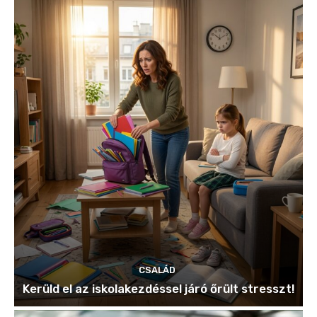
CSALÁD
Kerüld el az iskolakezdéssel járó őrült stresszt!