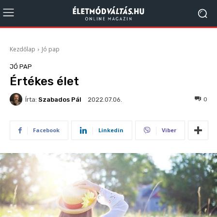
Kezdőlap
Jó pap
JÓ PAP
Értékes élet
Írta:
Szabados Pál
162
0
2022.07.06.
Facebook
Linkedin
Viber