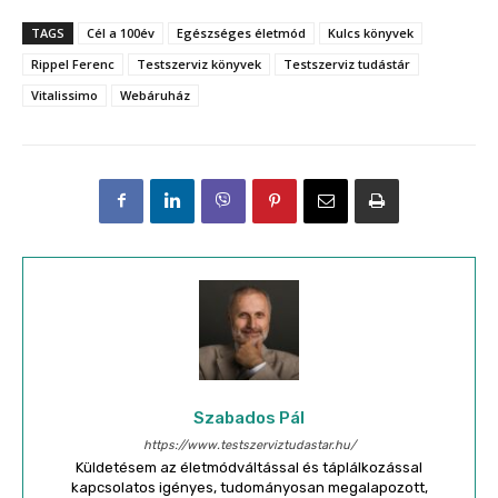
TAGS
Cél a 100év
Egészséges életmód
Kulcs könyvek
Rippel Ferenc
Testszerviz könyvek
Testszerviz tudástár
Vitalissimo
Webáruház
Szabados Pál
https://www.testszerviztudastar.hu/
Küldetésem az életmódváltással és táplálkozással
kapcsolatos igényes, tudományosan megalapozott,