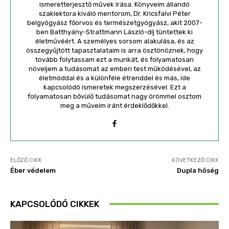
ismeretterjesztő művek írása. Könyveim állandó
szaklektora kiváló mentorom, Dr. Kricsfalvi Péter
belgyógyász főorvos és természetgyógyász, akit 2007-
ben Batthyány-Strattmann László-díj tüntettek ki
életművéért. A személyes sorsom alakulása, és az
összegyűjtött tapasztalataim is arra ösztönöznek, hogy
tovább folytassam ezt a munkát, és folyamatosan
növeljem a tudásomat az emberi test működésével, az
életmóddal és a különféle étrenddel és más, ide
kapcsolódó ismeretek megszerzésével. Ezt a
folyamatosan bővülő tudásomat nagy örömmel osztom
meg a műveim iránt érdeklődőkkel.
ELŐZŐ CIKK
KÖVETKEZŐ CIKK
Éber védelem
Dupla hőség
KAPCSOLÓDÓ CIKKEK