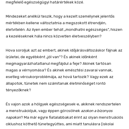
megfelelő egészségügyi határértékek közé.
Mindezeket anélkül teszik, hogy a kezelt személynek jelentős
mértékben kellene változtatnia a megszokott étrendjén,
életvitelén. Az ilyen ember tehát „mondhatni egészséges”, hiszen
a kezeléseknek hála nincs közvetlen életveszélyben?
Hova soroljuk azt az embert, akinek időjárásváltozáskor fájnak az
ízületei, de egyébként „jól van”? És akinek időnként
megmagyarázhatatlanul megfájdul a feje? Akinek tartósan
magas a vérnyomása? És akinek emésztési zavarai vannak,
esetleg vércukorproblémája, az hová tartozik? Vagy ezek az
állapotok, tünetek nem számítanak életminőséget rontó
tényezőknek?
És vajon azok a hölgyek egészségesek-e, akiknek rendszertelen
a menstruációjuk, vagy éppen görcsölnek
azokon a bizonyos
napokon
? Ma már egyre fiatalabbakat érint az olyan menstruációs
ciklushoz köthető tünetegyüttes, ami miatt tanulásra (iskolai