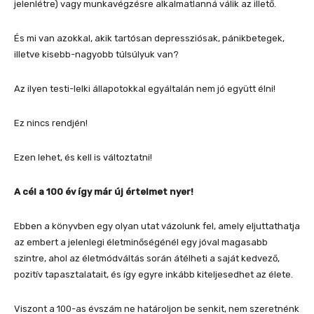
jelenlétre) vagy munkavégzésre alkalmatlanná válik az illető.
És mi van azokkal, akik tartósan depressziósak, pánikbetegek,
illetve kisebb-nagyobb túlsúlyuk van?
Az ilyen testi-lelki állapotokkal egyáltalán nem jó együtt élni!
Ez nincs rendjén!
Ezen lehet, és kell is változtatni!
A cél a 100 év így már új értelmet nyer!
Ebben a könyvben egy olyan utat vázolunk fel, amely eljuttathatja
az embert a jelenlegi életminőségénél egy jóval magasabb
szintre, ahol az életmódváltás során átélheti a saját kedvező,
pozitív tapasztalatait, és így egyre inkább kiteljesedhet az élete.
Viszont a 100-as évszám ne határoljon be senkit, nem szeretnénk