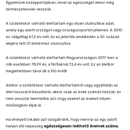
figyelmünk középpontjában, mivel az egészséget ekkor még
természetesnek vesszük.
A születéskor várható élettartam egy olyan statisztikai adat,
amely egy adott országot vagy országcsoportot jellemez. A 2010-
es
világátlag
67,2 év volt, és ez jelentős emelkedés a 20. század
elejére tett 31 életévhez viszonyítva.
A születéskor várható élettartam Magyarországon 2017-ben a
nők esetében 78,99 év, a férfiaknál 72,4 év volt. Ez az életkor
meglehetősen távol áll a 100 évtől!
Amikor a születéskor várható élettartamról vagy egyáltalán az
élet hosszáról beszélünk, akkor csak az évek számát nézzük, és
nem vesszük tekintetbe azt, hogy ezeket az éveket milyen
minőségben éljük le.
Ha ehelyett inkább azt vizsgálnánk, hogy mennyi az egy adott
helyen élő népesség
egészségesen leélhető éveinek száma
,