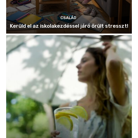
CSALÁD
Kerüld el az iskolakezdéssel járó őrült stresszt!