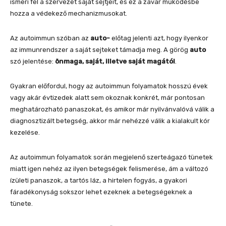
ismeri fel a szervezet saját sejtjeit, és ez a zavar működésbe
hozza a védekező mechanizmusokat.
Az autoimmun szóban az
auto-
előtag jelenti azt, hogy ilyenkor
az immunrendszer a saját sejteket támadja meg. A görög
auto
szó jelentése:
önmaga, saját, illetve saját magától
.
Gyakran előfordul, hogy az autoimmun folyamatok hosszú évek
vagy akár évtizedek alatt sem okoznak konkrét, már pontosan
meghatározható panaszokat, és amikor már nyilvánvalóvá válik a
diagnosztizált betegség, akkor már nehézzé válik a kialakult kór
kezelése.
Az autoimmun folyamatok során megjelenő szerteágazó tünetek
miatt igen nehéz az ilyen betegségek felismerése, ám a változó
ízületi panaszok, a tartós láz, a hirtelen fogyás, a gyakori
fáradékonyság sokszor lehet ezeknek a betegségeknek a
tünete.