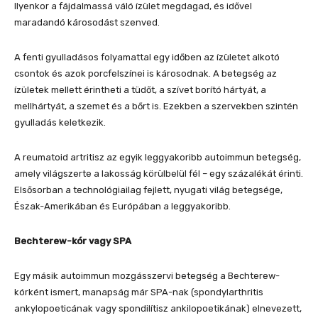
Ilyenkor a fájdalmassá váló ízület megdagad, és idővel
maradandó károsodást szenved.
A fenti gyulladásos folyamattal egy időben az ízületet alkotó
csontok és azok porcfelszínei is károsodnak. A betegség az
ízületek mellett érintheti a tüdőt, a szívet borító hártyát, a
mellhártyát, a szemet és a bőrt is. Ezekben a szervekben szintén
gyulladás keletkezik.
A reumatoid artritisz az egyik leggyakoribb autoimmun betegség,
amely világszerte a lakosság körülbelül fél – egy százalékát érinti.
Elsősorban a technológiailag fejlett, nyugati világ betegsége,
Észak-Amerikában és Európában a leggyakoribb.
Bechterew-kór vagy SPA
Egy másik autoimmun mozgásszervi betegség a Bechterew-
kórként ismert, manapság már SPA-nak (spondylarthritis
ankylopoeticának vagy spondilítisz ankilopoetikának) elnevezett,