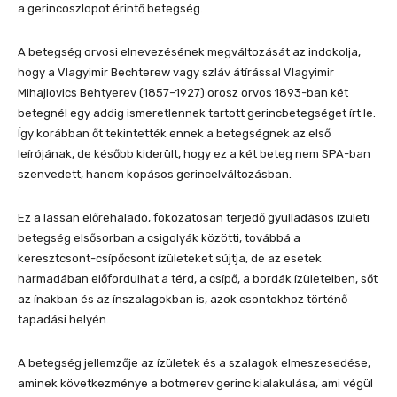
a gerincoszlopot érintő betegség.
A betegség orvosi elnevezésének megváltozását az indokolja,
hogy a Vlagyimir Bechterew vagy szláv átírással Vlagyimir
Mihajlovics Behtyerev (1857–1927) orosz orvos 1893-ban két
betegnél egy addig ismeretlennek tartott gerincbetegséget írt le.
Így korábban őt tekintették ennek a betegségnek az első
leírójának, de később kiderült, hogy ez a két beteg nem SPA-ban
szenvedett, hanem kopásos gerincelváltozásban.
Ez a lassan előrehaladó, fokozatosan terjedő gyulladásos ízületi
betegség elsősorban a csigolyák közötti, továbbá a
keresztcsont-csípőcsont ízületeket sújtja, de az esetek
harmadában előfordulhat a térd, a csípő, a bordák ízületeiben, sőt
az ínakban és az ínszalagokban is, azok csontokhoz történő
tapadási helyén.
A betegség jellemzője az ízületek és a szalagok elmeszesedése,
aminek következménye a botmerev gerinc kialakulása, ami végül