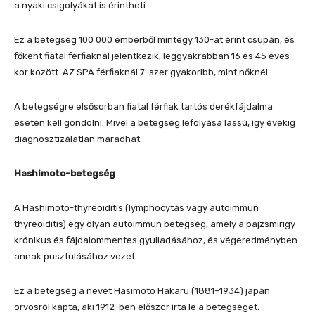
a nyaki csigolyákat is érintheti.
Ez a betegség 100 000 emberből mintegy 130-at érint csupán, és
főként fiatal férfiaknál jelentkezik, leggyakrabban 16 és 45 éves
kor között. AZ SPA férfiaknál 7-szer gyakoribb, mint nőknél.
A betegségre elsősorban fiatal férfiak tartós derékfájdalma
esetén kell gondolni. Mivel a betegség lefolyása lassú, így évekig
diagnosztizálatlan maradhat.
Hashimoto-betegség
A Hashimoto-thyreoiditis (lymphocytás vagy autoimmun
thyreoiditis) egy olyan autoimmun betegség, amely a pajzsmirigy
krónikus és fájdalommentes gyulladásához, és végeredményben
annak pusztulásához vezet.
Ez a betegség a nevét Hasimoto Hakaru (1881–1934) japán
orvosról kapta, aki 1912-ben először írta le a betegséget.