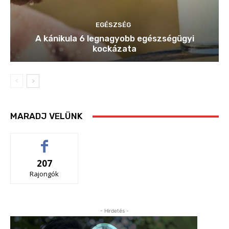
EGÉSZSÉG
A kánikula 6 legnagyobb egészségügyi
kockázata
MARADJ VELÜNK
207
Rajongók
- Hirdetés -