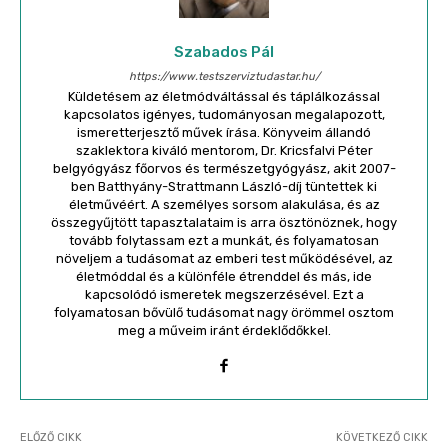
Szabados Pál
https://www.testszerviztudastar.hu/
Küldetésem az életmódváltással és táplálkozással
kapcsolatos igényes, tudományosan megalapozott,
ismeretterjesztő művek írása. Könyveim állandó
szaklektora kiváló mentorom, Dr. Kricsfalvi Péter
belgyógyász főorvos és természetgyógyász, akit 2007-
ben Batthyány-Strattmann László-díj tüntettek ki
életművéért. A személyes sorsom alakulása, és az
összegyűjtött tapasztalataim is arra ösztönöznek, hogy
tovább folytassam ezt a munkát, és folyamatosan
növeljem a tudásomat az emberi test működésével, az
életmóddal és a különféle étrenddel és más, ide
kapcsolódó ismeretek megszerzésével. Ezt a
folyamatosan bővülő tudásomat nagy örömmel osztom
meg a műveim iránt érdeklődőkkel.
ELŐZŐ CIKK
KÖVETKEZŐ CIKK