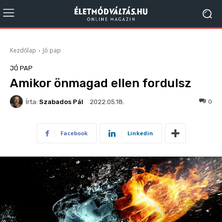
Kezdőlap
Jó pap
JÓ PAP
Amikor önmagad ellen fordulsz
Írta:
Szabados Pál
231
0
2022.05.18.
Facebook
Linkedin