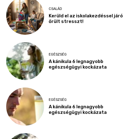
CSALÁD
Kerüld el az iskolakezdéssel járó
őrült stresszt!
EGÉSZSÉG
A kánikula 6 legnagyobb
egészségügyi kockázata
EGÉSZSÉG
A kánikula 6 legnagyobb
egészségügyi kockázata