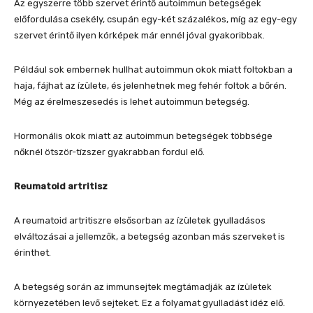
Az egyszerre több szervet érintő autoimmun betegségek
előfordulása csekély, csupán egy-két százalékos, míg az egy-egy
szervet érintő ilyen kórképek már ennél jóval gyakoribbak.
Például sok embernek hullhat autoimmun okok miatt foltokban a
haja, fájhat az ízülete, és jelenhetnek meg fehér foltok a bőrén.
Még az érelmeszesedés is lehet autoimmun betegség.
Hormonális okok miatt az autoimmun betegségek többsége
nőknél ötször-tízszer gyakrabban fordul elő.
Reumatoid artritisz
A reumatoid artritiszre elsősorban az ízületek gyulladásos
elváltozásai a jellemzők, a betegség azonban más szerveket is
érinthet.
A betegség során az immunsejtek megtámadják az ízületek
környezetében levő sejteket. Ez a folyamat gyulladást idéz elő.