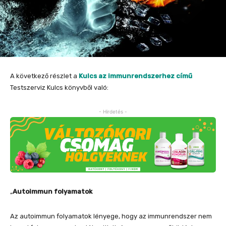
A következő részlet a
Kulcs az immunrendszerhez című
Testszerviz Kulcs könyvből való:
- Hirdetés -
„
Autoimmun folyamatok
Az autoimmun folyamatok lényege, hogy az immunrendszer nem