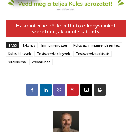
Ha az internetről letölthető e-könyveinket
szeretnéd, akkor ide kattints!
TAGS
E-könyv
Immunrendszer
Kulcs az immunrendszerhez
Kulcs könyvek
Testszerviz könyvek
Testszerviz tudástár
Vitalissimo
Webáruház