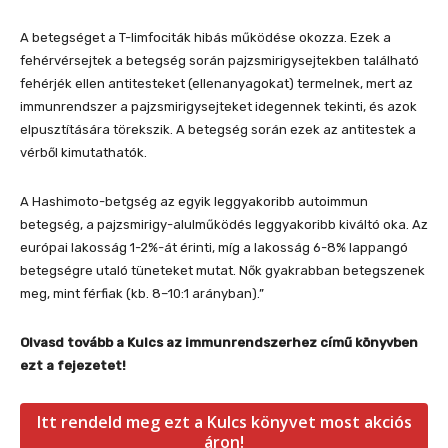
A betegséget a T-limfociták hibás működése okozza. Ezek a
fehérvérsejtek a betegség során pajzsmirigysejtekben található
fehérjék ellen antitesteket (ellenanyagokat) termelnek, mert az
immunrendszer a pajzsmirigysejteket idegennek tekinti, és azok
elpusztítására törekszik. A betegség során ezek az antitestek a
vérből kimutathatók.
A Hashimoto-betgség az egyik leggyakoribb autoimmun
betegség, a pajzsmirigy-alulműködés leggyakoribb kiváltó oka. Az
európai lakosság 1-2%-át érinti, míg a lakosság 6-8% lappangó
betegségre utaló tüneteket mutat. Nők gyakrabban betegszenek
meg, mint férfiak (kb. 8–10:1 arányban).”
Olvasd tovább a Kulcs az immunrendszerhez című könyvben
ezt a fejezetet!
Itt rendeld meg ezt a Kulcs könyvet most akciós
áron!