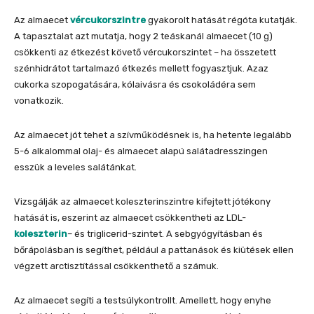
Az almaecet
vércukorszintre
gyakorolt hatását régóta kutatják.
A tapasztalat azt mutatja, hogy 2 teáskanál almaecet (10 g)
csökkenti az étkezést követő vércukorszintet – ha összetett
szénhidrátot tartalmazó étkezés mellett fogyasztjuk. Azaz
cukorka szopogatására, kólaivásra és csokoládéra sem
vonatkozik.
Az almaecet jót tehet a szívműködésnek is, ha hetente legalább
5-6 alkalommal olaj- és almaecet alapú salátadresszingen
esszük a leveles salátánkat.
Vizsgálják az almaecet koleszterinszintre kifejtett jótékony
hatását is, eszerint az almaecet csökkentheti az LDL-
koleszterin
– és triglicerid-szintet. A sebgyógyításban és
bőrápolásban is segíthet, például a pattanások és kiütések ellen
végzett arctisztítással csökkenthető a számuk.
Az almaecet segíti a testsúlykontrollt. Amellett, hogy enyhe