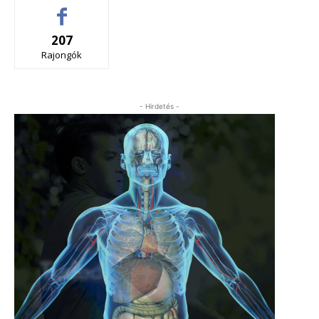
207
Rajongók
- Hirdetés -