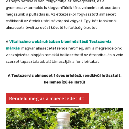
vízhajtó hatása is van, felgyorsítja az anyagcserét, és a
gyomorsav-termelés is kiegyenlítődik tőle, valamint sok esetben
megszűnik a puffadás is. Az étkezéskor fogyasztott almaecet
csökkenti az ételek utáni sóvárgási vágyat. Egy-két teáskanál
almaecet növeli az evést követő telítettség érzetet.
A
Vitalissimo webáruházban biominősítésű Testszerviz
márkás
, magyar almaecetet rendelhet meg, ami a megrendelőink
visszajelzése alapján remekül beilleszthető az étrendbe, és a vele
szerzet tapasztalatok alátámasztják a fent leírtakat.
A Testszerviz almaecet 1 éves érlelésű, rendkívül letisztult,
kellemes ízű és illatú!
Rendeld meg az almaecetedet itt!