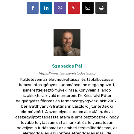
Szabados Pál
https://www.testszerviztudastar.hu/
Küldetésem az életmódváltással és táplálkozással
kapcsolatos igényes, tudományosan megalapozott,
ismeretterjesztő művek írása. Könyveim állandó
szaklektora kiváló mentorom, Dr. Kricsfalvi Péter
belgyógyász főorvos és természetgyógyász, akit 2007-
ben Batthyány-Strattmann László-díj tüntettek ki
életművéért. A személyes sorsom alakulása, és az
összegyűjtött tapasztalataim is arra ösztönöznek, hogy
tovább folytassam ezt a munkát, és folyamatosan
növeljem a tudásomat az emberi test működésével, az
életmóddal és a különféle étrenddel és más, ide