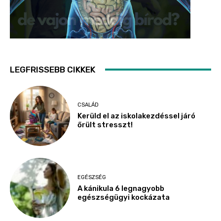
LEGFRISSEBB CIKKEK
CSALÁD
Kerüld el az iskolakezdéssel járó
őrült stresszt!
EGÉSZSÉG
A kánikula 6 legnagyobb
egészségügyi kockázata