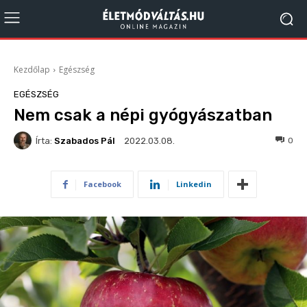
Kezdőlap
Egészség
EGÉSZSÉG
Nem csak a népi gyógyászatban
Írta:
Szabados Pál
137
0
2022.03.08.
Facebook
Linkedin