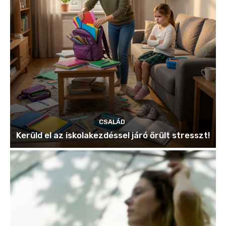
CSALÁD
Kerüld el az iskolakezdéssel járó őrült stresszt!