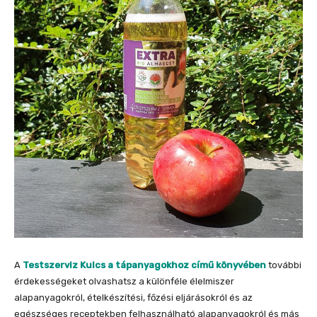
A
Testszerviz Kulcs a tápanyagokhoz című könyvében
további
érdekességeket olvashatsz a különféle élelmiszer
alapanyagokról, ételkészítési, főzési eljárásokról és az
egészséges receptekben felhasználható alapanyagokról és más