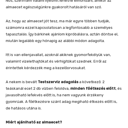
Nos, szerintem valami ilyesmit lehetne elmondani, amikor az
almaecet egészségünkre gyakorolt hatásáról van szó.
Az, hogy az almaecet jót tesz, ma már egyre többen tudják,
számomra ezzel kapcsolatosan a legfontosabb a személyes
tapasztalás. Így bárkinek ajánlom kipróbálásra, aztán döntse el,
miután legalább egy hónapig az alábbi módon adagolta.
Itt is van ellenjavallat, azoknál akiknek gyomorfekélyük van,
valamint vizelethajtókat és vérhígítókat szednek. Erről az
érintettek kérdezzék meg a kezelőorvosukat.
A nekem is bevált
Testszerviz adagolás
a következő: 2
teáskanál ecet 2 db vízben feloldva,
minden főétkezés előtt
, és
javasolható lefekvés előtt is, ha nem vagyunk érzékeny
gyomrúak. A főétkezésre szánt adag megiható étkezés előtt is,
de hatásos utána is.
Miért ajánlható az almaecet?