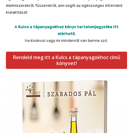
élelmiszerekről, fűszerekről, ami segíti az egészséges étrended
kialakítását.
A
Kulcs a tápanyagokhoz könyv tartalomjegyzéke itt
elérhető
,
ha kíváncsi vagy mi mindenről van benne szó.
Rendeld meg itt a Kulcs a tápanyagokhoz című
könyvet!