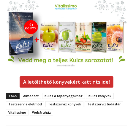
A letölthető könyvekért kattints ide!
TAGS
Almaecet
Kulcs a tápanyagokhoz
Kulcs könyvek
Testszerviz életmód
Testszerviz könyvek
Testszerviz tudástár
Vitalissimo
Webáruház