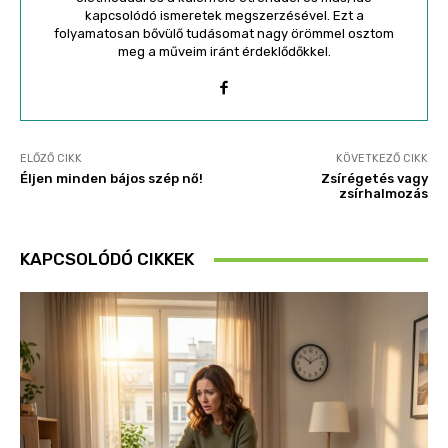
kapcsolódó ismeretek megszerzésével. Ezt a
folyamatosan bővülő tudásomat nagy örömmel osztom
meg a műveim iránt érdeklődőkkel.
ELŐZŐ CIKK
KÖVETKEZŐ CIKK
Éljen minden bájos szép nő!
Zsírégetés vagy
zsírhalmozás
KAPCSOLÓDÓ CIKKEK