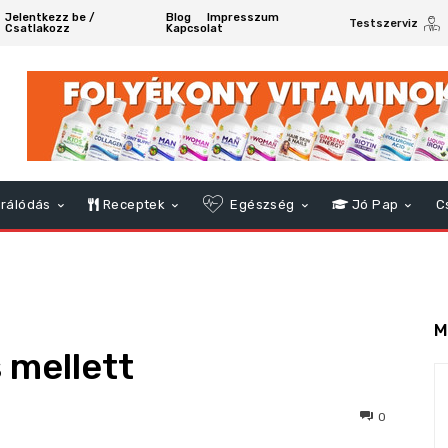
Jelentkezz be /
Blog
Impresszum
Testszerviz
Csatlakozz
Kapcsolat
rálódás
Receptek
Egészség
Jó Pap
C
M
s mellett
374
0