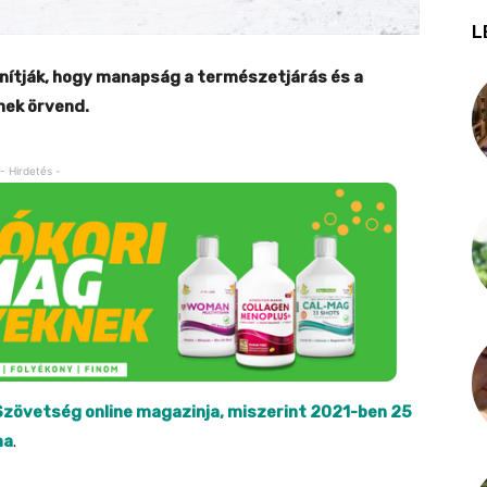
L
donítják, hogy manapság a természetjárás és a
nek örvend.
- Hirdetés -
 Szövetség
online magazinja, miszerint 2021-ben 25
ma
.