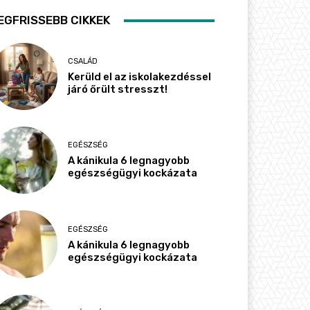
EGFRISSEBB CIKKEK
CSALÁD
Kerüld el az iskolakezdéssel
járó őrült stresszt!
EGÉSZSÉG
A kánikula 6 legnagyobb
egészségügyi kockázata
EGÉSZSÉG
A kánikula 6 legnagyobb
egészségügyi kockázata