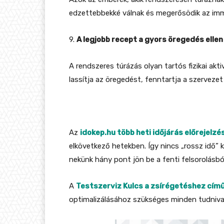
edzettebbekké válnak és megerősödik az im
9.
A legjobb recept a gyors öregedés elle
A rendszeres túrázás olyan tartós fizikai akti
lassítja az öregedést, fenntartja a szervezet
Az
idokep.hu több heti időjárás előrejelzé
elkövetkező hetekben. Így nincs „rossz idő” k
nekünk hány pont jön be a fenti felsorolásbó
A
Testszerviz Kulcs a zsírégetéshez cím
optimalizálásához szükséges minden tudnivaló