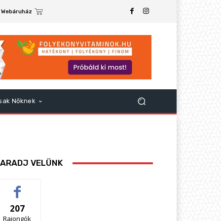
Webáruház
sak Nőknek
ARADJ VELÜNK
207
Rajongók