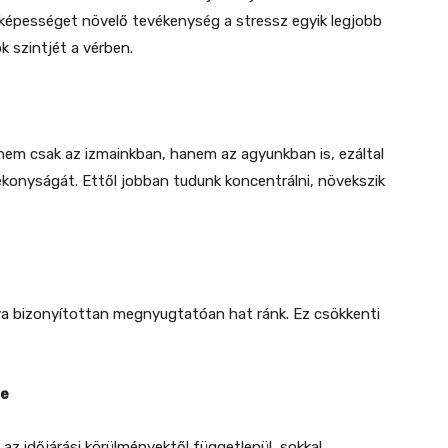
óképességet növelő tevékenység a stressz egyik legjobb
k szintjét a vérben.
nem csak az izmainkban, hanem az agyunkban is, ezáltal
konyságát. Ettől jobban tudunk koncentrálni, növekszik
a bizonyítottan megnyugtatóan hat ránk. Ez csökkenti
re
az időjárási körülményektől függetlenül, sokkal