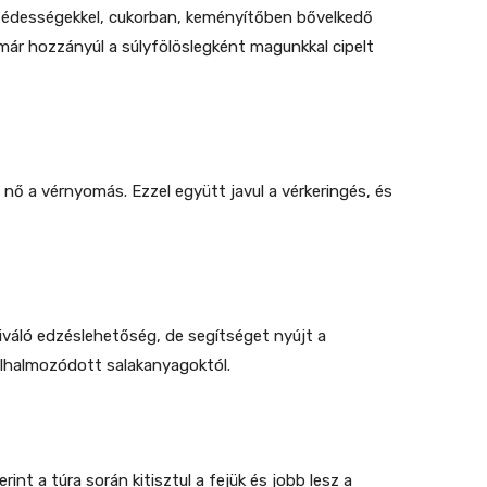
ás édességekkel, cukorban, keményítőben bővelkedő
már hozzányúl a súlyfölöslegként magunkkal cipelt
nő a vérnyomás. Ezzel együtt javul a vérkeringés, és
áló edzéslehetőség, de segítséget nyújt a
elhalmozódott salakanyagoktól.
nt a túra során kitisztul a fejük és jobb lesz a