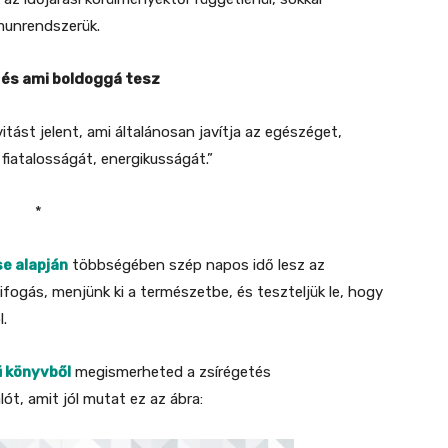
munrendszerük.
n és ami boldoggá tesz
vitást jelent, ami általánosan javítja az egészéget,
 fiatalosságát, energikusságát.”
*
se alapján
többségében szép napos idő lesz az
ifogás, menjünk ki a természetbe, és teszteljük le, hogy
l.
ű könyvből
megismerheted a zsírégetés
t, amit jól mutat ez az ábra: