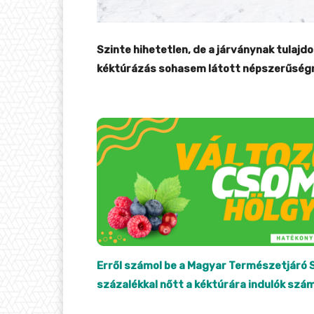
Szinte hihetetlen, de a járványnak tulaj
kéktúrázás sohasem látott népszerűség
Erről számol be a Magyar Természetjáró
százalékkal nőtt a kéktúrára indulók szá