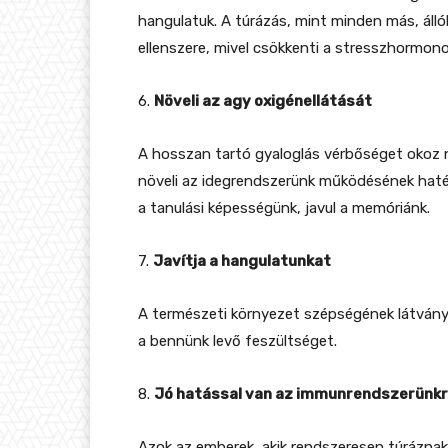
hangulatuk. A túrázás, mint minden más, áll
ellenszere, mivel csökkenti a stresszhormono
6.
Növeli az agy oxigénellátását
A hosszan tartó gyaloglás vérbőséget okoz 
növeli az idegrendszerünk működésének haté
a tanulási képességünk, javul a memóriánk.
7.
Javítja a hangulatunkat
A természeti környezet szépségének látvány
a bennünk levő feszültséget.
8.
Jó hatással van az immunrendszerünk
Azok az emberek, akik rendszeresen túráznak 