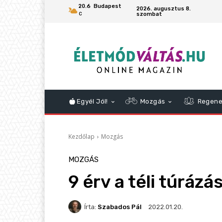
20.6
Budapest
2026. augusztus 8.
szombat
C
Egyél Jól!
Mozgás
Regene
Kezdőlap
Mozgás
MOZGÁS
9 érv a téli túrázá
Írta:
Szabados Pál
2022.01.20.