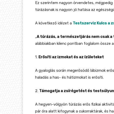
Ez szerintem nagyon örvendetes, mégpedig 
túrázásnak is nagyon jó hatása az egészségü
A következő idézet a
Testszerviz Kulcs a 
„
A túrázás, a természetjárás nem csak a 
alábbiakban kilenc pontban foglalom össze a 
1.
Erősíti az izmokat és az ízületeket
A gyaloglás során megerősödő lábizmok erősí
haladás a has- és hátizmokat is erősíti.
2.
Támogatja a zsírégetést és testsúlyun
A hegyen-völgyön túrázás erős fizikai aktivit
pár óra alatt kifogynak a cukorraktárak, és 