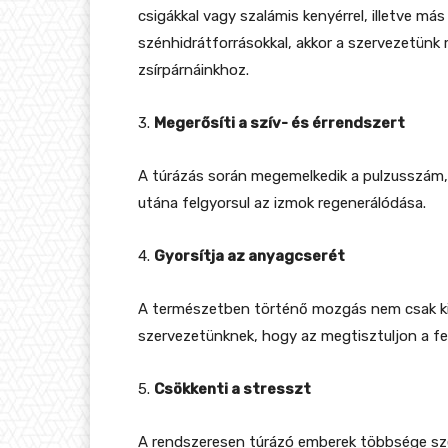
csigákkal vagy szalámis kenyérrel, illetve m
szénhidrátforrásokkal, akkor a szervezetünk 
zsírpárnáinkhoz.
3.
Megerősíti a szív- és érrendszert
A túrázás során megemelkedik a pulzusszám, 
utána felgyorsul az izmok regenerálódása.
4.
Gyorsítja az anyagcserét
A természetben történő mozgás nem csak kiv
szervezetünknek, hogy az megtisztuljon a f
5.
Csökkenti a stresszt
A rendszeresen túrázó emberek többsége szeri