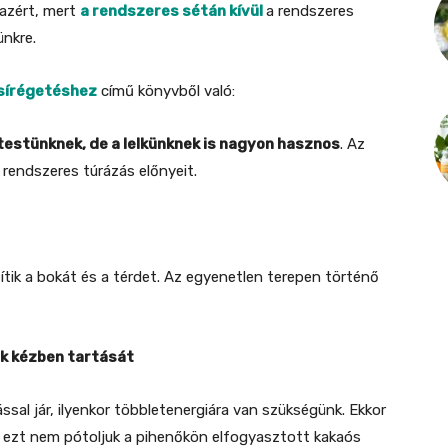
azért, mert
a rendszeres sétán kívül
a rendszeres
nkre.
zsírégetéshez
című könyvből való:
testünknek, de a lelkünknek is nagyon hasznos
. Az
rendszeres túrázás előnyeit.
tik a bokát és a térdet. Az egyenetlen terepen történő
k kézben tartását
ással jár, ilyenkor többletenergiára van szükségünk. Ekkor
ha ezt nem pótoljuk a pihenőkön elfogyasztott kakaós