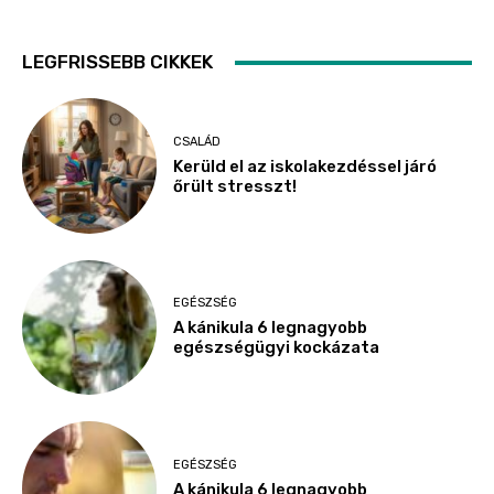
LEGFRISSEBB CIKKEK
CSALÁD
Kerüld el az iskolakezdéssel járó
őrült stresszt!
EGÉSZSÉG
A kánikula 6 legnagyobb
egészségügyi kockázata
EGÉSZSÉG
A kánikula 6 legnagyobb