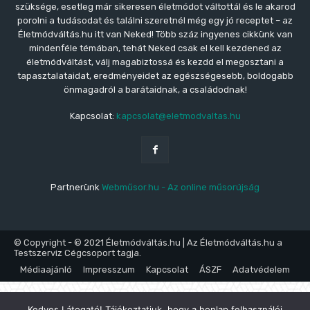
szüksége, esetleg már sikeresen életmódot váltottál és le akarod
porolni a tudásodat és találni szeretnél még egy jó receptet – az
Életmódváltás.hu itt van Neked! Több száz ingyenes cikkünk van
mindenféle témában, tehát Neked csak el kell kezdened az
életmódváltást, válj magabiztossá és kezdd el megosztani a
tapasztalataidat, eredményeidet az egészségesebb, boldogabb
önmagadról a barátaidnak, a családodnak!
Kapcsolat:
kapcsolat@eletmodvaltas.hu
Partnerünk
Webműsor.hu - Az online műsorújság
© Copyright - © 2021 Életmódváltás.hu | Az Életmódváltás.hu a
Testszerviz Cégcsoport tagja.
Médiaajánló
Impresszum
Kapcsolat
ÁSZF
Adatvédelem
Kedves Látogató! Tájékoztatjuk, hogy a honlap felhasználói