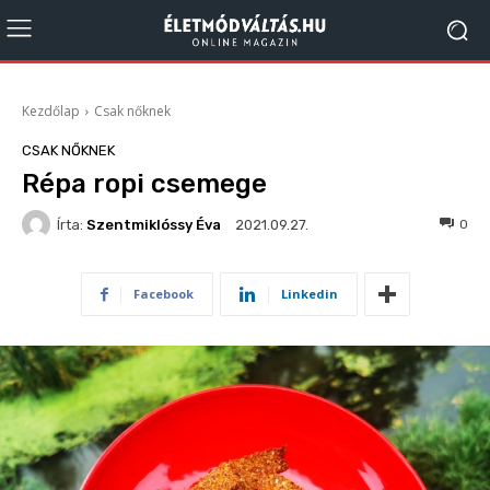
Kezdőlap
Csak nőknek
CSAK NŐKNEK
Répa ropi csemege
Írta:
Szentmiklóssy Éva
2490
0
2021.09.27.
Facebook
Linkedin