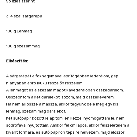
Só ízlés szerint
3-4 szál sárgarépa
100 g Lenmag
100 g szezámmag
Elkészítés:
A sárgarépát a fokhagymával aprítógépben ledarálom, gép
hiányában apró lyukú reszelőn reszelem.
A lenmagot és a szezám magot kávédarálóban összedarálom.
Összeöntöm a két darálékot, sózom, majd összekeverem.
Ha nem áll össze a massza, akkor tegyünk bele még egy kis
lenmag, szezám mag darálékot.
Két sütőpapír között lelapítom, én kézzel nyomogattam le, nem
sodrófával nyújtottam. Amikor fél cm lapos, akkor felszeletelem a
kívánt formára, és sütő papíron tepsire helyezem, majd először