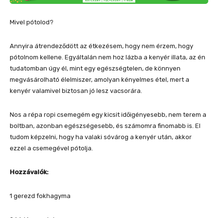
Mivel pótolod?
Annyira átrendeződött az étkezésem, hogy nem érzem, hogy
pótolnom kellene. Egyáltalán nem hoz lázba a kenyér illata, az én
tudatomban úgy él, mint egy egészségtelen, de könnyen
megvásárolható élelmiszer, amolyan kényelmes étel, mert a
kenyér valamivel biztosan jó lesz vacsorára.
Nos a répa ropi csemegém egy kicsit időigényesebb, nem terem a
boltban, azonban egészségesebb, és számomra finomabb is. El
tudom képzelni, hogy ha valaki sóvárog a kenyér után, akkor
ezzel a csemegével pótolja.
Hozzávalók:
1 gerezd fokhagyma