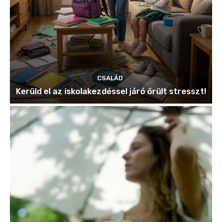
CSALÁD
Kerüld el az iskolakezdéssel járó őrült stresszt!