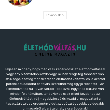
Továbbiak
Teljesen mindegy, hogy még csak kacérkodsz az életmódváltással
vagy egy bizonytalan kezdő vagy, akinek rengeteg tanácsra van
szüksége, esetleg már sikeresen életmódot váltottál és le akarod
porolni a tudásodat és találni szeretnél még egy jó receptet – az
Életmódváltás.hu itt van Neked! Több száz ingyenes cikkünk van
mindenféle témában, tehát Neked csak el kell kezdened az
életmódváltást, válj magabiztossá és kezdd el megosztani a
tapasztalataidat, eredményeidet az egészségesebb, boldogabb
önmagadról a barátaidnak, a családodnak!