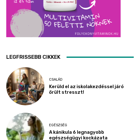
LEGFRISSEBB CIKKEK
CSALÁD
Kerüld el az iskolakezdéssel járó
őrült stresszt!
EGÉSZSÉG
A kánikula 6 legnagyobb
egészségügyi kockázata