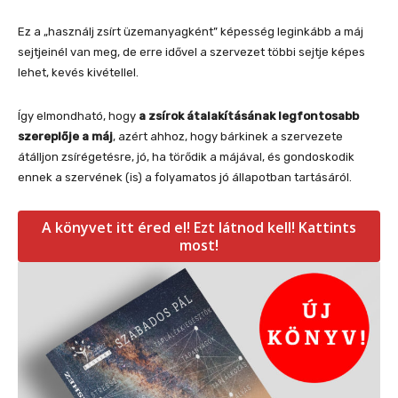
Ez a „használj zsírt üzemanyagként” képesség leginkább a máj
sejtjeinél van meg, de erre idővel a szervezet többi sejtje képes
lehet, kevés kivétellel.
Így elmondható, hogy
a zsírok átalakításának legfontosabb
szereplője a máj
, azért ahhoz, hogy bárkinek a szervezete
átálljon zsírégetésre, jó, ha törődik a májával, és gondoskodik
ennek a szervének (is) a folyamatos jó állapotban tartásáról.
A könyvet itt éred el! Ezt látnod kell! Kattints
most!