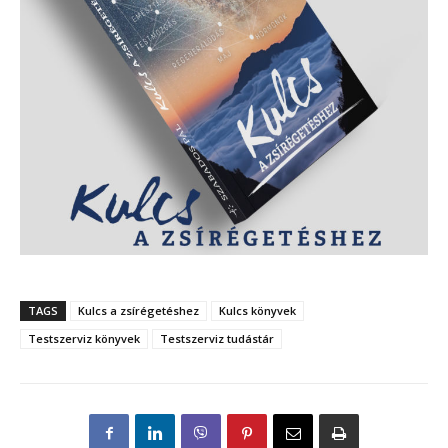
TAGS
Kulcs a zsírégetéshez
Kulcs könyvek
Testszerviz könyvek
Testszerviz tudástár