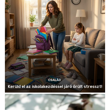
CSALÁD
Kerüld el az iskolakezdéssel járó őrült stresszt!