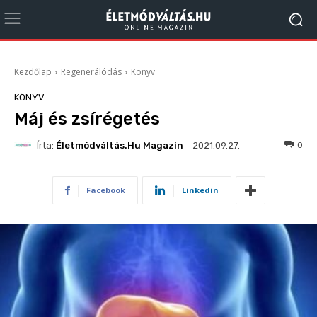
Kezdőlap
Regenerálódás
Könyv
KÖNYV
Máj és zsírégetés
Írta:
Életmódváltás.hu Magazin
362
0
2021.09.27.
Facebook
Linkedin