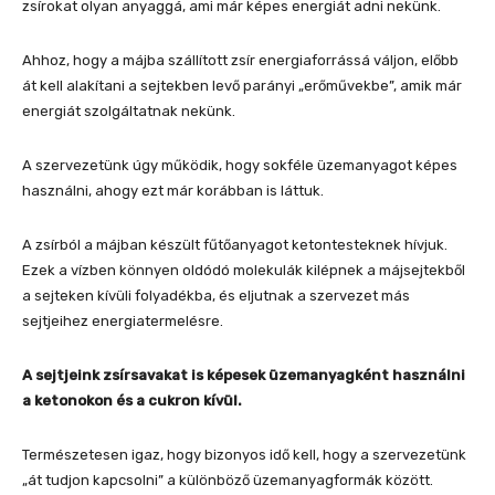
zsírokat olyan anyaggá, ami már képes energiát adni nekünk.
Ahhoz, hogy a májba szállított zsír energiaforrássá váljon, előbb
át kell alakítani a sejtekben levő parányi „erőművekbe”, amik már
energiát szolgáltatnak nekünk.
A szervezetünk úgy működik, hogy sokféle üzemanyagot képes
használni, ahogy ezt már korábban is láttuk.
A zsírból a májban készült fűtőanyagot ketontesteknek hívjuk.
Ezek a vízben könnyen oldódó molekulák kilépnek a májsejtekből
a sejteken kívüli folyadékba, és eljutnak a szervezet más
sejtjeihez energiatermelésre.
A sejtjeink zsírsavakat is képesek üzemanyagként használni
a ketonokon és a cukron kívül.
Természetesen igaz, hogy bizonyos idő kell, hogy a szervezetünk
„át tudjon kapcsolni” a különböző üzemanyagformák között.