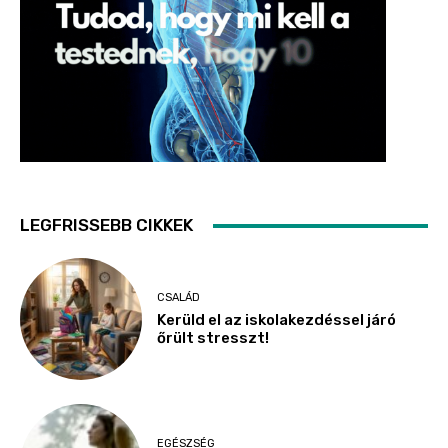
LEGFRISSEBB CIKKEK
CSALÁD
Kerüld el az iskolakezdéssel járó
őrült stresszt!
EGÉSZSÉG