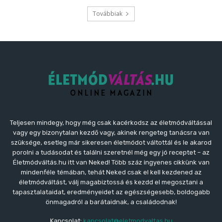
Teljesen mindegy, hogy még csak kacérkodsz az életmódváltással
vagy egy bizonytalan kezdő vagy, akinek rengeteg tanácsra van
szüksége, esetleg már sikeresen életmódot váltottál és le akarod
porolni a tudásodat és találni szeretnél még egy jó receptet – az
Életmódváltás.hu itt van Neked! Több száz ingyenes cikkünk van
mindenféle témában, tehát Neked csak el kell kezdened az
életmódváltást, válj magabiztossá és kezdd el megosztani a
tapasztalataidat, eredményeidet az egészségesebb, boldogabb
önmagadról a barátaidnak, a családodnak!
Kapcsolat:
kapcsolat@eletmodvaltas.hu