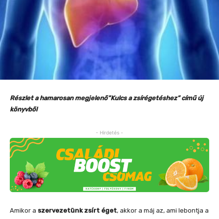
Részlet a hamarosan megjelenő”Kulcs a zsírégetéshez” című új
könyvből
- Hirdetés -
Amikor a
szervezetünk zsírt éget
, akkor a máj az, ami lebontja a