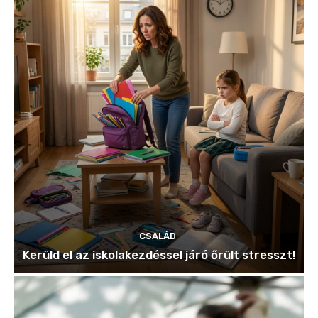
CSALÁD
Kerüld el az iskolakezdéssel járó őrült stresszt!