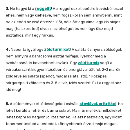
3.
Ne hagyd ki a
reggelit
! Ha reggel eszel, ebédre kevésbé leszel
éhes, nem vagy kiéhezve, nem fogsz korán sem annyit enni, mint
ha az ebéd az első étkezés. Sőt, délelőtt egy alma, egy kis olajos
mag (ha szereted) elveszi az éhséget és nem úgy ülsz majd
asztalhoz, mint egy farkas.
4.
Naponta igyál egy
zöldturmixot
! A saláta és nyers zöldségek
nem annyira a karácsonyi asztal műfajai. Ilyenkor még a
szokásosnál is kevesebbet eszünk. Egy
zöldturmix
segít a
vércukorszint kiegyenlítésében és energiával tölt fel. 2-3 marék
zöld leveles saláta (spenót, madársaláta, stb), 1 közepes
sárgarépa, 1 zöldalma és 3-5 dl víz, ízlés szerint. Ezt a reggelihez
idd meg!
5.
A süteményeket, édességeket csináld
steviával, eritrittel
, ha
lehet kerüld a fehér és barna cukrot. Ma már mellékíz nélkülieket
lehet kapni és nagyon jól ízesítenek. Ha ezt használod, egy kicsit
tehermentesíted a testedet, könnyebbnek érzed majd magad,