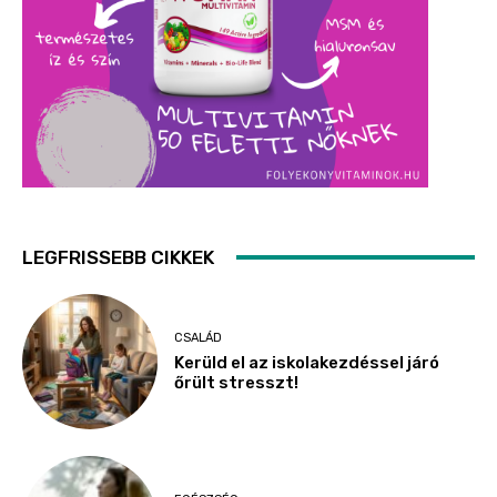
LEGFRISSEBB CIKKEK
CSALÁD
Kerüld el az iskolakezdéssel járó
őrült stresszt!