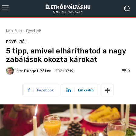
Kezdőlap
Egyél jól!
EGYÉL JÓL!
5 tipp, amivel elháríthatod a nagy
zabálások okozta károkat
Írta:
Burget Péter
803
0
2021.07.19.
Facebook
Linkedin