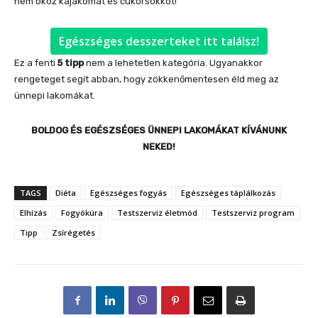
nem okoz kajakómát és cukorsokkot!
Egészséges desszerteket itt találsz!
Ez a fenti
5 tipp
nem a lehetetlen kategória. Ugyanakkor
rengeteget segít abban, hogy zökkenőmentesen éld meg az
ünnepi lakomákat.
BOLDOG ÉS EGÉSZSÉGES ÜNNEPI LAKOMÁKAT KÍVÁNUNK
NEKED!
TAGS
Diéta
Egészséges fogyás
Egészséges táplálkozás
Elhízás
Fogyókúra
Testszerviz életmód
Testszerviz program
Tipp
Zsírégetés