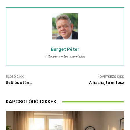
Burget Péter
http://www.testszerviz.hu
ELŐZŐ CIKK
KÖVETKEZŐ CIKK
Szülés után…
A hashajtó mítosz
KAPCSOLÓDÓ CIKKEK