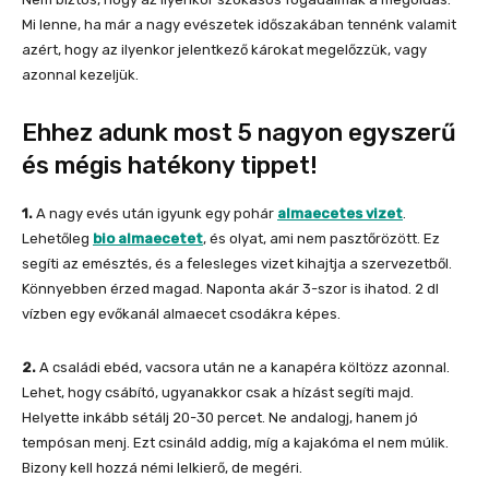
Mi lenne, ha már a nagy evészetek időszakában tennénk valamit
azért, hogy az ilyenkor jelentkező károkat megelőzzük, vagy
azonnal kezeljük.
Ehhez adunk most 5 nagyon egyszerű
és mégis hatékony tippet!
1.
A nagy evés után igyunk egy pohár
almaecetes vizet
.
Lehetőleg
bio almaecetet
, és olyat, ami nem pasztőrözött. Ez
segíti az emésztés, és a felesleges vizet kihajtja a szervezetből.
Könnyebben érzed magad. Naponta akár 3-szor is ihatod. 2 dl
vízben egy evőkanál almaecet csodákra képes.
2.
A családi ebéd, vacsora után ne a kanapéra költözz azonnal.
Lehet, hogy csábító, ugyanakkor csak a hízást segíti majd.
Helyette inkább sétálj 20-30 percet. Ne andalogj, hanem jó
tempósan menj. Ezt csináld addig, míg a kajakóma el nem múlik.
Bizony kell hozzá némi lelkierő, de megéri.