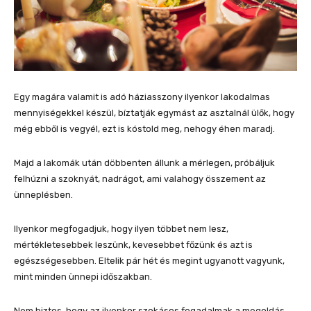
Egy magára valamit is adó háziasszony ilyenkor lakodalmas
mennyiségekkel készül, bíztatják egymást az asztalnál ülők, hogy
még ebből is vegyél, ezt is kóstold meg, nehogy éhen maradj.
Majd a lakomák után döbbenten állunk a mérlegen, próbáljuk
felhúzni a szoknyát, nadrágot, ami valahogy összement az
ünneplésben.
Ilyenkor megfogadjuk, hogy ilyen többet nem lesz,
mértékletesebbek leszünk, kevesebbet főzünk és azt is
egészségesebben. Eltelik pár hét és megint ugyanott vagyunk,
mint minden ünnepi időszakban.
Nem biztos, hogy az ilyenkor szokásos fogadalmak a megoldás.