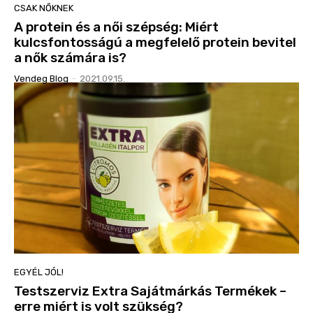
CSAK NŐKNEK
A protein és a női szépség: Miért
kulcsfontosságú a megfelelő protein bevitel
a nők számára is?
Vendeg Blog
-
2021.09.15.
EGYÉL JÓL!
Testszerviz Extra Sajátmárkás Termékek –
erre miért is volt szükség?