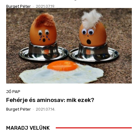
Burget Péter
-
2021.07.19.
JÓ PAP
Fehérje és aminosav: mik ezek?
Burget Péter
-
2021.07.14.
MARADJ VELÜNK