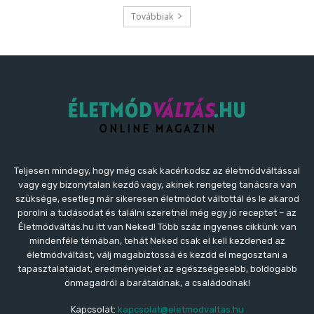
Továbbiak
Teljesen mindegy, hogy még csak kacérkodsz az életmódváltással
vagy egy bizonytalan kezdő vagy, akinek rengeteg tanácsra van
szüksége, esetleg már sikeresen életmódot váltottál és le akarod
porolni a tudásodat és találni szeretnél még egy jó receptet – az
Életmódváltás.hu itt van Neked! Több száz ingyenes cikkünk van
mindenféle témában, tehát Neked csak el kell kezdened az
életmódváltást, válj magabiztossá és kezdd el megosztani a
tapasztalataidat, eredményeidet az egészségesebb, boldogabb
önmagadról a barátaidnak, a családodnak!
Kapcsolat:
kapcsolat@eletmodvaltas.hu