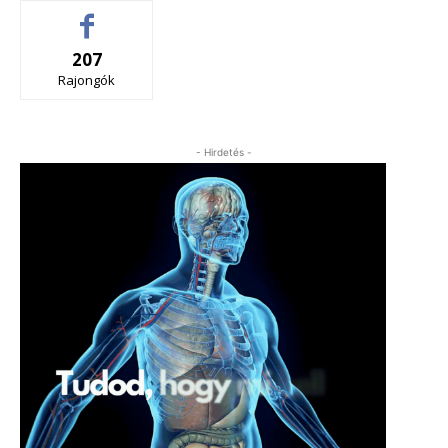
207
Rajongók
- Hirdetés -