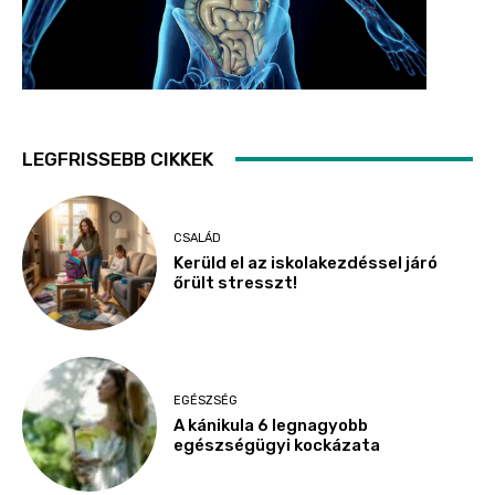
LEGFRISSEBB CIKKEK
CSALÁD
Kerüld el az iskolakezdéssel járó
őrült stresszt!
EGÉSZSÉG
A kánikula 6 legnagyobb
egészségügyi kockázata