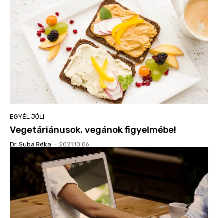
EGYÉL JÓL!
Vegetáriánusok, vegánok figyelmébe!
Dr. Suba Réka
-
2021.10.06.