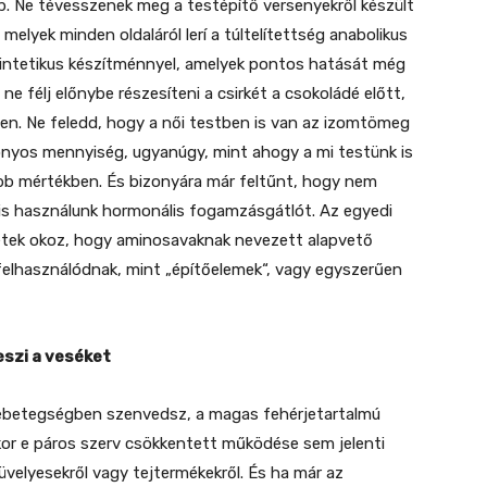
b. Ne tévesszenek meg a testépítő versenyekről készült
 melyek minden oldaláról lerí a túltelítettség anabolikus
szintetikus készítménnyel, amelyek pontos hatását még
 ne félj előnybe részesíteni a csirkét a csokoládé előtt,
ben. Ne feledd, hogy a női testben is van az izomtömeg
nyos mennyiség, ugyanúgy, mint ahogy a mi testünk is
bb mértékben. És bizonyára már feltűnt, hogy nem
 is használunk hormonális fogamzásgátlót. Az egyedi
netek okoz, hogy aminosavaknak nevezett alapvető
felhasználódnak, mint „építőelemek“, vagy egyszerűen
eszi a veséket
sebetegségben szenvedsz, a magas fehérjetartalmú
kor e páros szerv csökkentett működése sem jelenti
hüvelyesekről vagy tejtermékekről. És ha már az