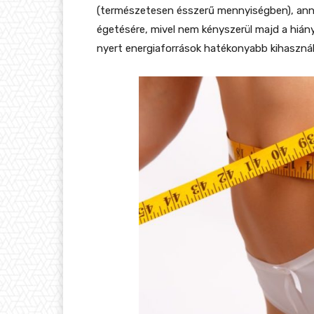
(természetesen ésszerű mennyiségben), annál
égetésére, mivel nem kényszerül majd a hiá
nyert energiaforrások hatékonyabb kihaszná