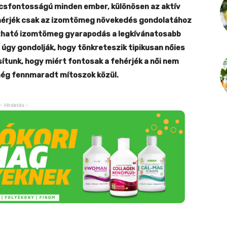
lcsfontosságú minden ember, különösen az aktív
ehérjék csak az izomtömeg növekedés gondolatához
 látható izomtömeg gyarapodás a legkívánatosabb
 úgy gondolják, hogy tönkreteszik tipikusan nőies
sítunk, hogy miért fontosak a fehérjék a női nem
még fennmaradt mítoszok közül.
- Hirdetés -