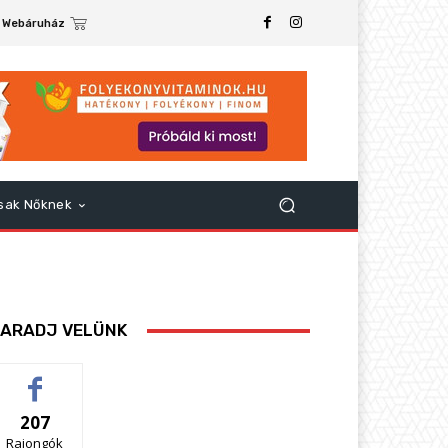
Webáruház
sak Nőknek
ARADJ VELÜNK
207
Rajongók