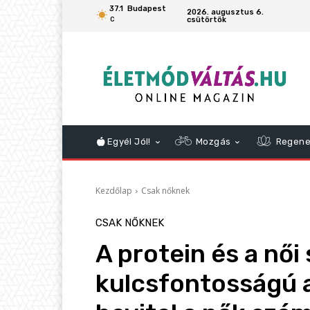
37.1
Budapest
2026. augusztus 6.
csütörtök
C
Egyél Jól!
Mozgás
Regene
Kezdőlap
Csak nőknek
CSAK NŐKNEK
A protein és a női
kulcsfontosságú a