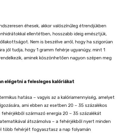
ndszeresen éhesek, akkor valószínűleg étrendjükben
énhidrátokkal ellentétben, hosszabb ideig emésztjük,
llakottságot. Nem is beszélve arról, hogy ha szigorúan
yára jól tudja, hogy 1 gramm fehérje ugyanúgy, mint 1
l rendelkezik, aminek köszönhetően nagyon szépen meg
n elégetni a felesleges kalóriákat
termikus hatása – vagyis az a kalóriamennyiség, amelyet
dolgozására, ami ebben az esetben 20 – 35 százalékos
 a fehérjékből származó energia 20 – 35 százalékát
atematikával átszámolva – a fehérjékből nyert minden
nél több fehérjét fogyasztasz a nap folyamán