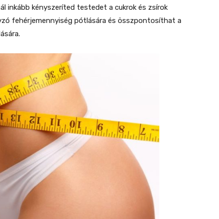
 inkább kényszeríted testedet a cukrok és zsírok
nyzó fehérjemennyiség pótlására és összpontosíthat a
lására.