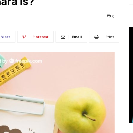
ára is?
268
0
Viber
Pinterest
Email
Print