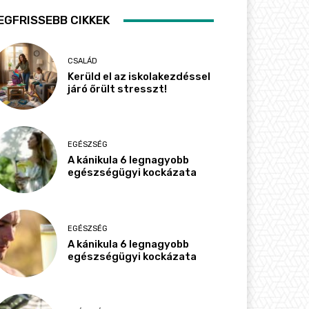
EGFRISSEBB CIKKEK
CSALÁD
Kerüld el az iskolakezdéssel
járó őrült stresszt!
EGÉSZSÉG
A kánikula 6 legnagyobb
egészségügyi kockázata
EGÉSZSÉG
A kánikula 6 legnagyobb
egészségügyi kockázata