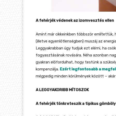
A fehérjék védenek az izomvesztés ellen
Amint már cikkeinkben többször említettük, h
(illetve egyenlőtlenségben) muszáj az energia
Leggyakrabban úgy tudjuk ezt elérni, ha csökke
fogyasztásának rovására. Néha azonban nagy
gyakran előfordulhat, hogy testünk a szüksé
kompenzálja.
Ezért legfontosabb a megfe
mégpedig minden körülmények között – akár 
A LEGGYAKORIBB MÍTOSZOK
A fehérjék tönkreteszik a tipikus gömböl