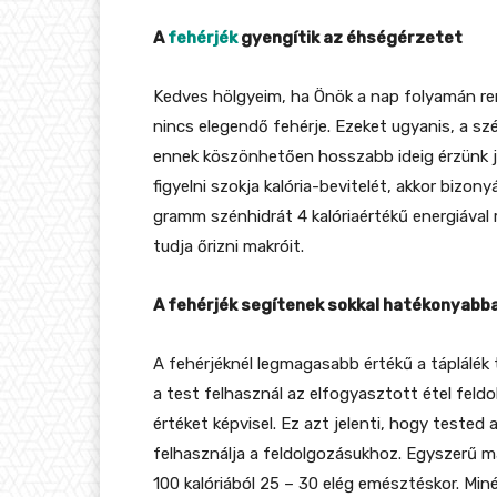
A
fehérjék
gyengítik az éhségérzetet
Kedves hölgyeim, ha Önök a nap folyamán re
nincs elegendő fehérje. Ezeket ugyanis, a sz
ennek köszönhetően hosszabb ideig érzünk jó
figyelni szokja kalória-bevitelét, akkor bizon
gramm szénhidrát 4 kalóriaértékű energiáva
tudja őrizni makróit.
A fehérjék segítenek sokkal hatékonyabba
A fehérjéknél legmagasabb értékű a táplálék 
a test felhasznál az elfogyasztott étel fel
értéket képvisel. Ez azt jelenti, hogy tested
felhasználja a feldolgozásukhoz. Egyszerű m
100 kalóriából 25 – 30 elég emésztéskor. Mi