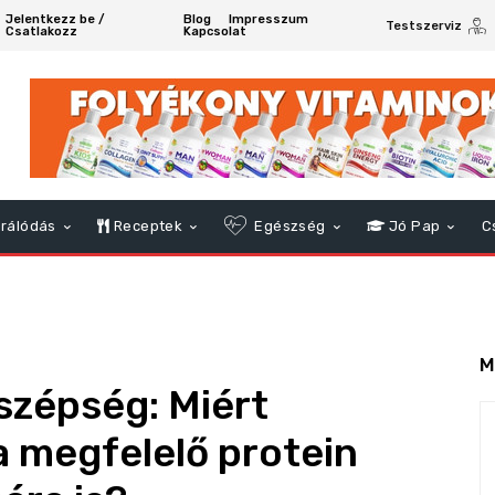
Jelentkezz be /
Blog
Impresszum
Testszerviz
Csatlakozz
Kapcsolat
rálódás
Receptek
Egészség
Jó Pap
C
M
 szépség: Miért
 megfelelő protein