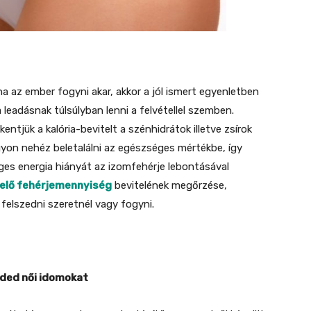
a az ember fogyni akar, akkor a jól ismert egyenletben
 leadásnak túlsúlyban lenni a felvétellel szemben.
ntjük a kalória-bevitelt a szénhidrátok illetve zsírok
on nehéz beletalálni az egészséges mértékbe, így
ges energia hiányát az izomfehérje lebontásával
lelő fehérjemennyiség
bevitelének megőrzése,
felszedni szeretnél vagy fogyni.
yded női idomokat