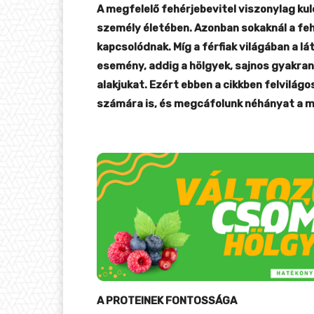
A megfelelő fehérjebevitel viszonylag ku
személy életében. Azonban sokaknál a f
kapcsolódnak. Míg a férfiak világában a
esemény, addig a hölgyek, sajnos gyakran
alakjukat. Ezért ebben a cikkben felvilágo
számára is, és megcáfolunk néhányat a 
A PROTEINEK FONTOSSÁGA