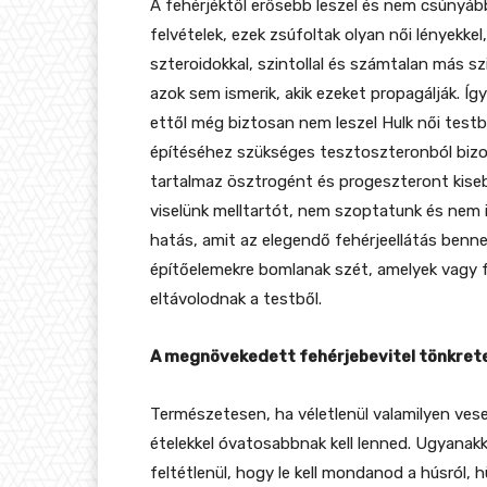
A fehérjéktől erősebb leszel és nem csúnyáb
felvételek, ezek zsúfoltak olyan női lényekkel,
szteroidokkal, szintollal és számtalan más 
azok sem ismerik, akik ezeket propagálják. Így
ettől még biztosan nem leszel Hulk női test
építéséhez szükséges tesztoszteronból bizo
tartalmaz ösztrogént és progeszteront kise
viselünk melltartót, nem szoptatunk és nem
hatás, amit az elegendő fehérjeellátás ben
építőelemekre bomlanak szét, amelyek vagy 
eltávolodnak a testből.
A megnövekedett fehérjebevitel tönkret
Természetesen, ha véletlenül valamilyen ve
ételekkel óvatosabbnak kell lenned. Ugyanak
feltétlenül, hogy le kell mondanod a húsról, 