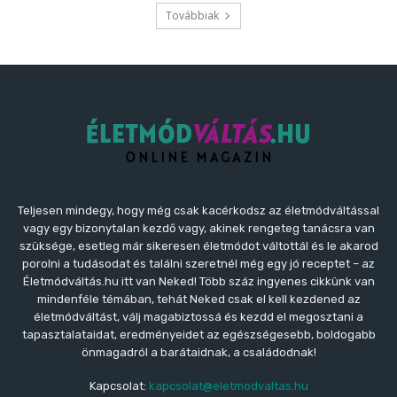
Továbbiak
Teljesen mindegy, hogy még csak kacérkodsz az életmódváltással
vagy egy bizonytalan kezdő vagy, akinek rengeteg tanácsra van
szüksége, esetleg már sikeresen életmódot váltottál és le akarod
porolni a tudásodat és találni szeretnél még egy jó receptet – az
Életmódváltás.hu itt van Neked! Több száz ingyenes cikkünk van
mindenféle témában, tehát Neked csak el kell kezdened az
életmódváltást, válj magabiztossá és kezdd el megosztani a
tapasztalataidat, eredményeidet az egészségesebb, boldogabb
önmagadról a barátaidnak, a családodnak!
Kapcsolat:
kapcsolat@eletmodvaltas.hu