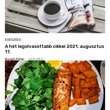
EGÉSZSÉG
A hét legolvasottabb cikkei 2021. augusztus
17.
Burget Péter
-
2021.08.17.