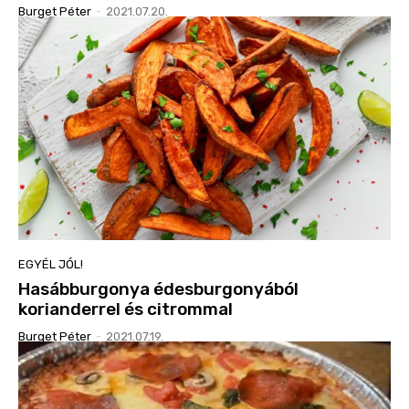
Burget Péter
-
2021.07.20.
EGYÉL JÓL!
Hasábburgonya édesburgonyából
korianderrel és citrommal
Burget Péter
-
2021.07.19.