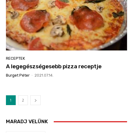
RECEPTEK
A legegészségesebb pizza receptje
Burget Péter
-
2021.07.14.
1
2
MARADJ VELÜNK