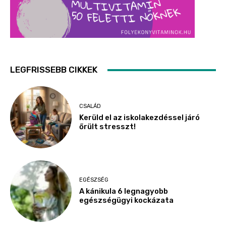
LEGFRISSEBB CIKKEK
CSALÁD
Kerüld el az iskolakezdéssel járó
őrült stresszt!
EGÉSZSÉG
A kánikula 6 legnagyobb
egészségügyi kockázata