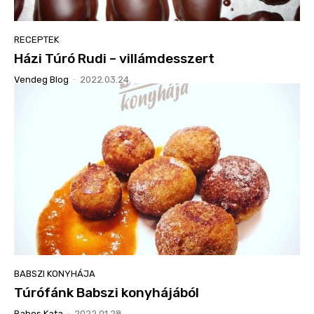
RECEPTEK
Házi Túró Rudi – villámdesszert
Vendeg Blog
-
2022.03.24.
BABSZI KONYHÁJA
Túrófánk Babszi konyhájából
Babos Kata
-
2022.01.28.