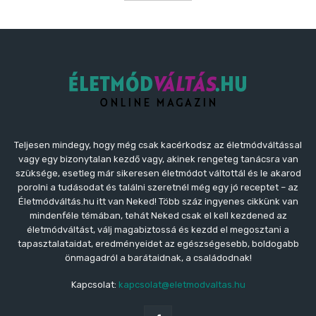
Teljesen mindegy, hogy még csak kacérkodsz az életmódváltással
vagy egy bizonytalan kezdő vagy, akinek rengeteg tanácsra van
szüksége, esetleg már sikeresen életmódot váltottál és le akarod
porolni a tudásodat és találni szeretnél még egy jó receptet – az
Életmódváltás.hu itt van Neked! Több száz ingyenes cikkünk van
mindenféle témában, tehát Neked csak el kell kezdened az
életmódváltást, válj magabiztossá és kezdd el megosztani a
tapasztalataidat, eredményeidet az egészségesebb, boldogabb
önmagadról a barátaidnak, a családodnak!
Kapcsolat:
kapcsolat@eletmodvaltas.hu