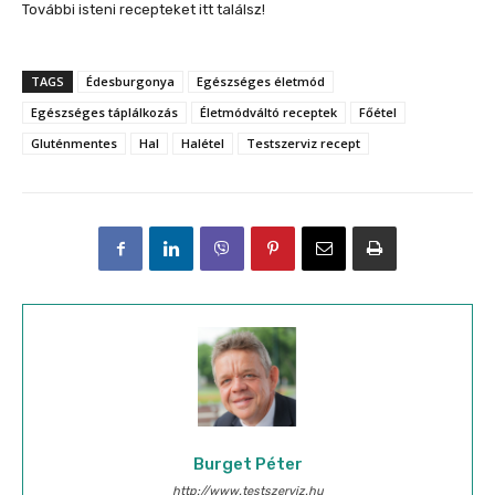
További isteni recepteket itt találsz!
TAGS
Édesburgonya
Egészséges életmód
Egészséges táplálkozás
Életmódváltó receptek
Főétel
Gluténmentes
Hal
Halétel
Testszerviz recept
Burget Péter
http://www.testszerviz.hu