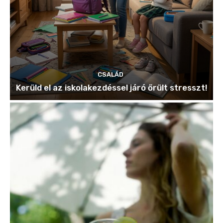
CSALÁD
Kerüld el az iskolakezdéssel járó őrült stresszt!