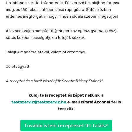
Ha jobban szereted sütheted is. Fűszerezd be, olajban forgasd
meg, és 180 fokos sütőben süsd ropogósra. Sütés közben
érdemes megforgatni, hogy minden oldala szépen megsüljön!
A lazacot vajon megsütjük (pár perc az egész, gyorsan kész),
sütés közben locsolgatjuk a tetejét, sózzuk.
Tálaljuk madársalátával, valamint citrommal.
Jó étvágyat!
A receptet és a fotót köszönjük Szentmiklóssy Évának!
Küldj te is receptet és képet nekünk, a
testszerviz@testszerviz.hu
e-mail címre! Azonnal fel is
tesszük!
További isteni recepteket itt találsz!