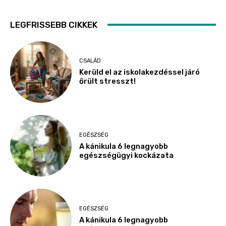
LEGFRISSEBB CIKKEK
CSALÁD
Kerüld el az iskolakezdéssel járó
őrült stresszt!
EGÉSZSÉG
A kánikula 6 legnagyobb
egészségügyi kockázata
EGÉSZSÉG
A kánikula 6 legnagyobb