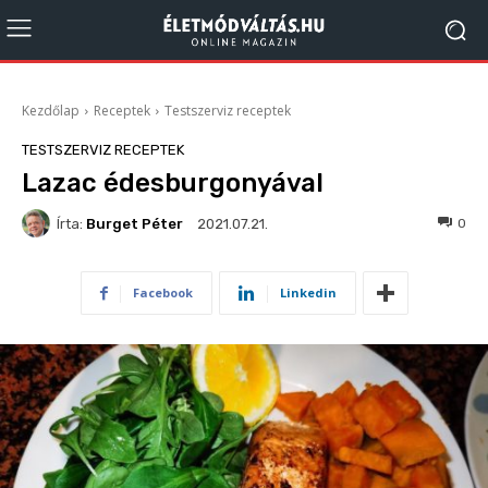
Kezdőlap
Receptek
Testszerviz receptek
TESTSZERVIZ RECEPTEK
Lazac édesburgonyával
Írta:
Burget Péter
651
0
2021.07.21.
Facebook
Linkedin