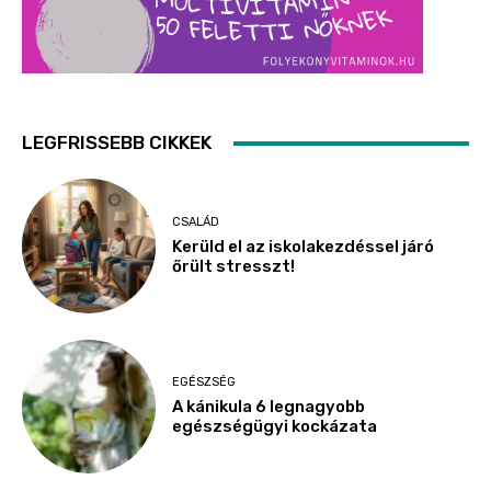
LEGFRISSEBB CIKKEK
CSALÁD
Kerüld el az iskolakezdéssel járó
őrült stresszt!
EGÉSZSÉG
A kánikula 6 legnagyobb
egészségügyi kockázata