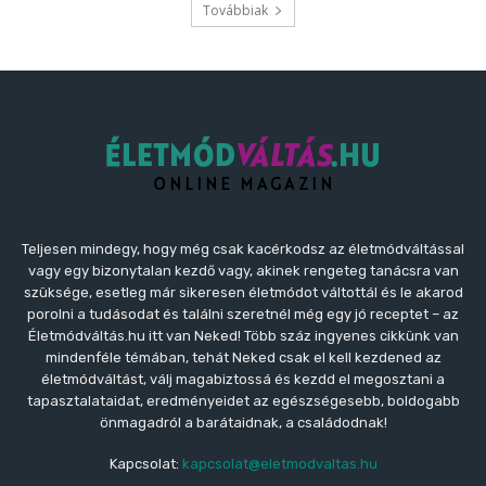
Továbbiak
Teljesen mindegy, hogy még csak kacérkodsz az életmódváltással
vagy egy bizonytalan kezdő vagy, akinek rengeteg tanácsra van
szüksége, esetleg már sikeresen életmódot váltottál és le akarod
porolni a tudásodat és találni szeretnél még egy jó receptet – az
Életmódváltás.hu itt van Neked! Több száz ingyenes cikkünk van
mindenféle témában, tehát Neked csak el kell kezdened az
életmódváltást, válj magabiztossá és kezdd el megosztani a
tapasztalataidat, eredményeidet az egészségesebb, boldogabb
önmagadról a barátaidnak, a családodnak!
Kapcsolat:
kapcsolat@eletmodvaltas.hu