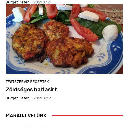
Burget Péter
-
2021.07.21.
TESTSZERVIZ RECEPTEK
Zöldséges halfasírt
Burget Péter
-
2021.07.19.
MARADJ VELÜNK