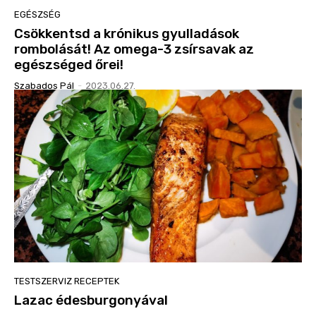
EGÉSZSÉG
Csökkentsd a krónikus gyulladások
rombolását! Az omega-3 zsírsavak az
egészséged őrei!
Szabados Pál
-
2023.06.27.
TESTSZERVIZ RECEPTEK
Lazac édesburgonyával