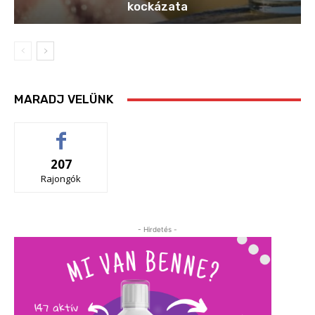
kockázata
MARADJ VELÜNK
207
Rajongók
- Hirdetés -