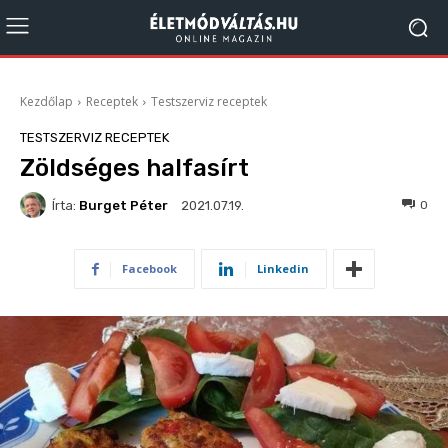
Kezdőlap
Receptek
Testszerviz receptek
TESTSZERVIZ RECEPTEK
Zöldséges halfasírt
Írta:
Burget Péter
807
0
2021.07.19.
Facebook
Linkedin