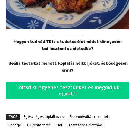
Hogyan tudnád TE is a tudatos életmódot könnyedén
beilleszteni az életedbe?
Ideális testalkat mellett, koplalás nélkül jókat, és bőségesen
enni?
Töltsd ki ingyenes tesztünket és megoldjuk
együtt!
TAGS
Egészséges táplálkozás
Életmódváltás receptek
Fehérje
Gluténmentes
Hal
Testszerviz életmód