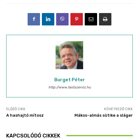
Burget Péter
http://www.testszerviz.hu
ELŐZŐ CIKK
KÖVETKEZŐ CIKK
A hashajtó mítosz
Mákos-almás sütike a sláger
KAPCSOLÓDÓ CIKKEK