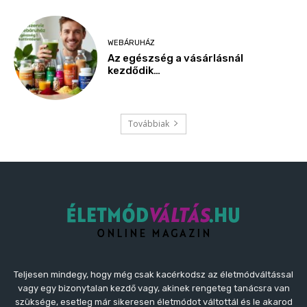
Teljesen mindegy, hogy még csak kacérkodsz az életmódváltással
vagy egy bizonytalan kezdő vagy, akinek rengeteg tanácsra van
szüksége, esetleg már sikeresen életmódot váltottál és le akarod