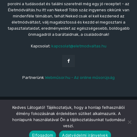
porolni a tudásodat és találni szeretnél még egy jó receptet – az
Életmódváltás.hu itt van Neked! Több száz ingyenes cikkünk van
mindenféle témában, tehát Neked csak el kell kezdened az
életmódváltást, válj magabiztossá és kezdd el megosztani a
tapasztalataidat, eredményeidet az egészségesebb, boldogabb
önmagadról a barátaidnak, a családodnak!
Kapcsolat:
kapcsolat@eletmodvaltas.hu
Partnerünk
Webműsor.hu - Az online műsorújság
© Copyright - © 2021 Életmódváltás.hu | Az Életmódváltás.hu a
Testszerviz Cégcsoport tagja.
Kedves Látogató! Tájékoztatjuk, hogy a honlap felhasználói
élmény fokozásának érdekében sütiket alkalmazunk. A
Médiaajánló
Impresszum
Kapcsolat
ÁSZF
Adatvédelem
honlapunk használatával Ön a tájékoztatásunkat tudomásul
veszi.
Elfogadom
Adatvédelmi irányelvek