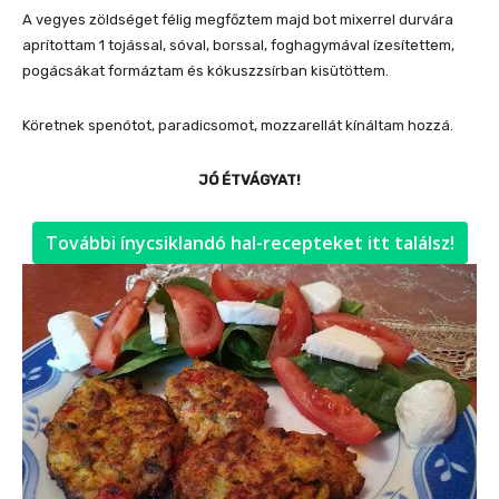
A vegyes zöldséget félig megfőztem majd bot mixerrel durvára
aprítottam 1 tojással, sóval, borssal, foghagymával ízesítettem,
pogácsákat formáztam és kókuszzsírban kisütöttem.
Köretnek spenótot, paradicsomot, mozzarellát kínáltam hozzá.
JÓ ÉTVÁGYAT!
További ínycsiklandó hal-recepteket itt találsz!