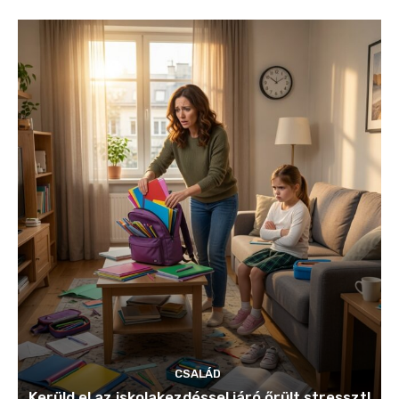
CSALÁD
Kerüld el az iskolakezdéssel járó őrült stresszt!