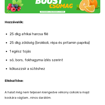
Hozzávalók:
25 dkg afrikai harcsa filé
25 dkg zöldség (brokkoli, répa és pritamin paprika)
1 egész tojás
só, bors, fokhagyma ízlés szerint
kókuszzsír a sütéshez
Elkészítése:
A halat még nem teljesen kiengedve vékony csíkokra majd
kockára vágtam…nincs darálóm.