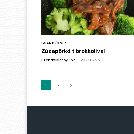
CSAK NŐKNEK
Zúzapörkölt brokkolival
Szentmiklóssy Éva
-
2021.07.23.
1
2