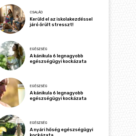
CSALÁD
Kerüld el az iskolakezdéssel
járó őrült stresszt!
EGÉSZSÉG
A kánikula 6 legnagyobb
egészségügyi kockázata
EGÉSZSÉG
A kánikula 6 legnagyobb
egészségügyi kockázata
EGÉSZSÉG
A nyári hőség egészségügyi
kockázata