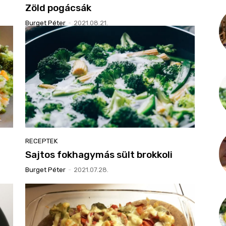
Zöld pogácsák
Burget Péter
-
2021.08.21.
RECEPTEK
Sajtos fokhagymás sült brokkoli
Burget Péter
-
2021.07.28.