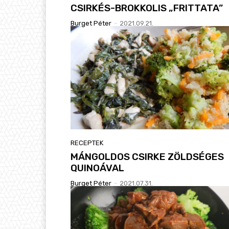
CSIRKÉS-BROKKOLIS „FRITTATA”
Burget Péter
-
2021.09.21.
RECEPTEK
MÁNGOLDOS CSIRKE ZÖLDSÉGES
QUINOÁVAL
Burget Péter
-
2021.07.31.