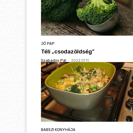
JÓ PAP
Téli „csodazöldség”
Szabados Pál
-
2022.01.11.
BABSZI KONYHÁJA