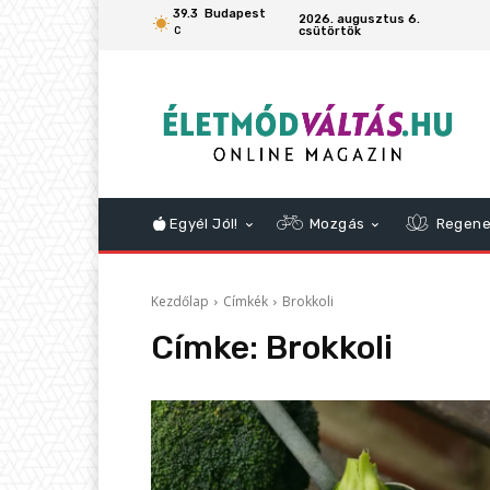
39.3
Budapest
2026. augusztus 6.
csütörtök
C
Egyél Jól!
Mozgás
Regene
Kezdőlap
Címkék
Brokkoli
Címke:
Brokkoli