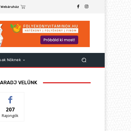
Webáruház
sak Nőknek
ARADJ VELÜNK
207
Rajongók