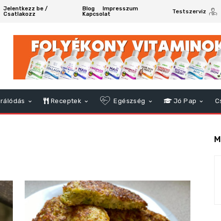
Jelentkezz be /
Blog
Impresszum
Testszerviz
Csatlakozz
Kapcsolat
rálódás
Receptek
Egészség
Jó Pap
C
M