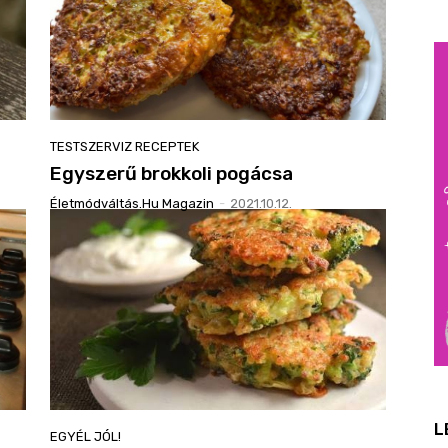
TESTSZERVIZ RECEPTEK
Egyszerű brokkoli pogácsa
Életmódváltás.hu Magazin
-
2021.10.12.
L
EGYÉL JÓL!