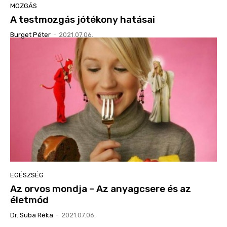
MOZGÁS
A testmozgás jótékony hatásai
Burget Péter
-
2021.07.06.
EGÉSZSÉG
Az orvos mondja – Az anyagcsere és az
életmód
Dr. Suba Réka
-
2021.07.06.