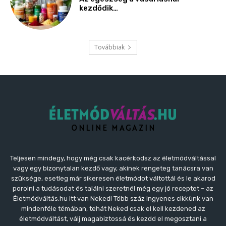
kezdődik…
Továbbiak
Teljesen mindegy, hogy még csak kacérkodsz az életmódváltással
vagy egy bizonytalan kezdő vagy, akinek rengeteg tanácsra van
szüksége, esetleg már sikeresen életmódot váltottál és le akarod
porolni a tudásodat és találni szeretnél még egy jó receptet – az
Életmódváltás.hu itt van Neked! Több száz ingyenes cikkünk van
mindenféle témában, tehát Neked csak el kell kezdened az
életmódváltást, válj magabiztossá és kezdd el megosztani a