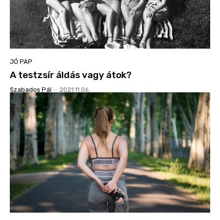
JÓ PAP
A testzsír áldás vagy átok?
Szabados Pál
-
2021.11.06.