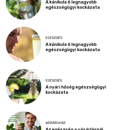
A kánikula 6 legnagyobb
egészségügyi kockázata
EGÉSZSÉG
A kánikula 6 legnagyobb
egészségügyi kockázata
EGÉSZSÉG
A nyári hőség egészségügyi
kockázata
WEBÁRUHÁZ
Az egészség a vásárlásnál