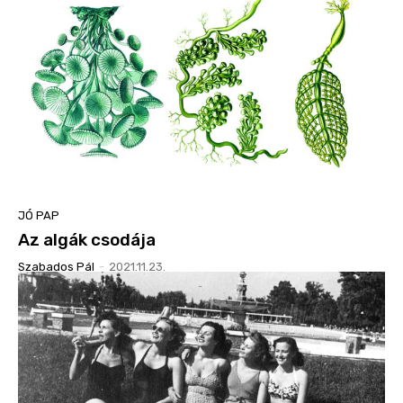
JÓ PAP
Az algák csodája
Szabados Pál
-
2021.11.23.