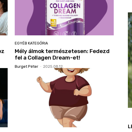
EGYÉB KATEGÓRIA
ez
Mély álmok természetesen: Fedezd
fel a Collagen Dream-et!
Burget Péter
-
2025.08.12.
L