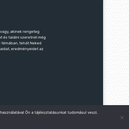
 vagy, akinek rengeteg
t és találni szeretnél még
le témában, tehát Neked
taidat, eredményeidet az
használatával Ön a tájékoztatásunkat tudomásul veszi.
Impresszum
Kapcsolat
ÁSZF
Adatvédelem