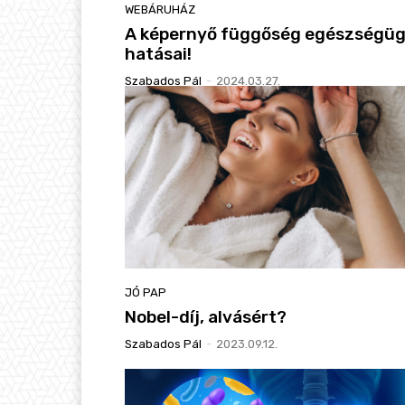
WEBÁRUHÁZ
A képernyő függőség egészségüg
hatásai!
Szabados Pál
-
2024.03.27.
JÓ PAP
Nobel-díj, alvásért?
Szabados Pál
-
2023.09.12.