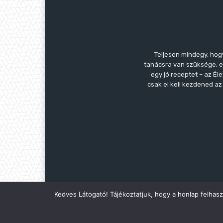
Teljesen mindegy, hog
tanácsra van szüksége, es
egy jó receptet – az É
csak el kell kezdened a
Kedves Látogató! Tájékoztatjuk, hogy a honlap felhas
© Copyright - © 2021 Életmódváltás.hu | Az Életmó