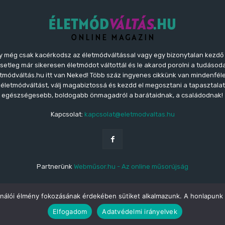
y még csak kacérkodsz az életmódváltással vagy egy bizonytalan kezdő
etleg már sikeresen életmódot váltottál és le akarod porolni a tudásoda
letmódváltás.hu itt van Neked! Több száz ingyenes cikkünk van mindenfé
z életmódváltást, válj magabiztossá és kezdd el megosztani a tapasztala
egészségesebb, boldogabb önmagadról a barátaidnak, a családodnak!
Kapcsolat:
kapcsolat@eletmodvaltas.hu
Partnerünk
Webműsor.hu - Az online műsorújság
ználói élmény fokozásának érdekében sütiket alkalmazunk. A honlapunk 
Elfogadom
Adatvédelmi irányelvek
dváltás.hu a Testszerviz Cégcsoport tagja.
Médiaajánló