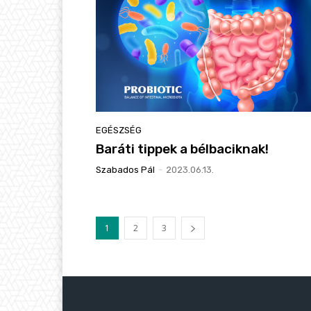
EGÉSZSÉG
Baráti tippek a bélbaciknak!
Szabados Pál
-
2023.06.13.
1
2
3