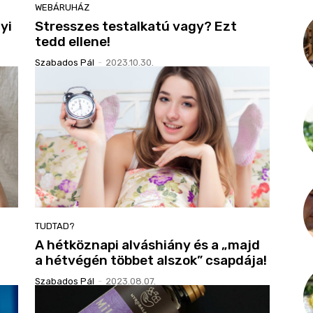
WEBÁRUHÁZ
yi
Stresszes testalkatú vagy? Ezt
tedd ellene!
Szabados Pál
-
2023.10.30.
TUDTAD?
A hétköznapi alváshiány és a „majd
a hétvégén többet alszok” csapdája!
Szabados Pál
-
2023.08.07.