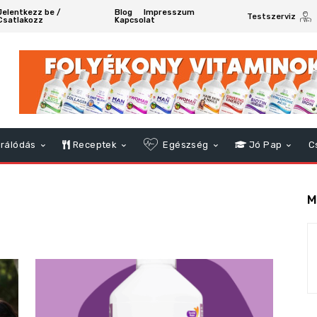
Jelentkezz be /
Blog
Impresszum
Testszerviz
Csatlakozz
Kapcsolat
rálódás
Receptek
Egészség
Jó Pap
C
M