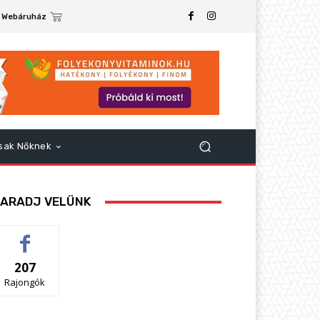
Webáruház
sak Nőknek
ARADJ VELÜNK
207
Rajongók