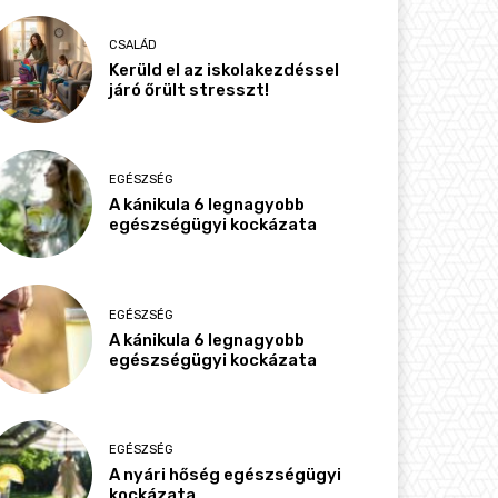
CSALÁD
Kerüld el az iskolakezdéssel
járó őrült stresszt!
EGÉSZSÉG
A kánikula 6 legnagyobb
egészségügyi kockázata
EGÉSZSÉG
A kánikula 6 legnagyobb
egészségügyi kockázata
EGÉSZSÉG
A nyári hőség egészségügyi
kockázata