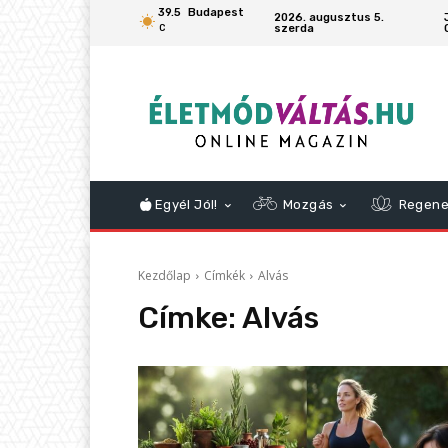
39.5
Budapest
2026. augusztus 5.
szerda
C
Egyél Jól!
Mozgás
Regene
Kezdőlap
Címkék
Alvás
Címke:
Alvás