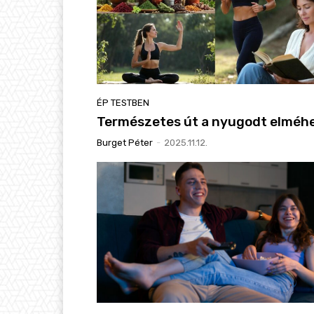
ÉP TESTBEN
Természetes út a nyugodt elméh
Burget Péter
-
2025.11.12.