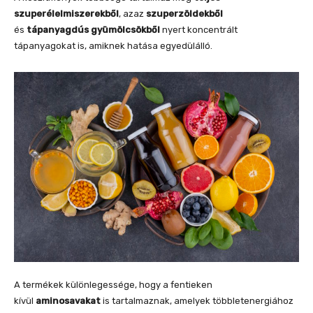
szuperélelmiszerekből
, azaz
szuperzöldekből
és
tápanyagdús gyümölcsökből
nyert koncentrált
tápanyagokat is, amiknek hatása egyedülálló.
A termékek különlegessége, hogy a fentieken
kívül
aminosavakat
is tartalmaznak, amelyek többletenergiához