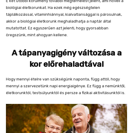
E két utóbbi körülmény további megterhelést jelent, ami növeli a
biológiai életkorunkat. Ha ezek még egészségtelen
táplálkozással, vitaminhiánnyal, kialvatlansággal is párosulnak,
akkor a biológiai életkorunk meghaladhatja a naptár által
mutatottat. Ez egyszerűen azt jelenti, hogy gyorsabban
öregszünk, mint ahogyan kellene.
A tápanyagigény változása a
kor előrehaladtával
Hogy mennyi ételre van szükségünk naponta, függ attól, hogy
mennyi a szervezetünk napi energiaigénye. Ez függ a nemünktől,
életkorunktól, testsúlyunktól és persze a fizikai aktivitásunktól is.