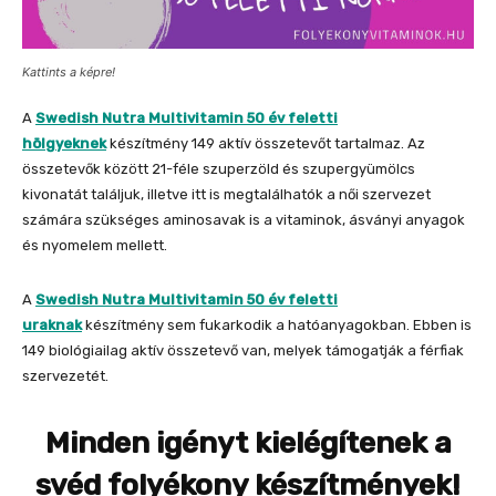
Kattints a képre!
A
Swedish Nutra Multivitamin 50 év feletti
hölgyeknek
készítmény 149 aktív összetevőt tartalmaz. Az
összetevők között 21-féle szuperzöld és szupergyümölcs
kivonatát találjuk, illetve itt is megtalálhatók a női szervezet
számára szükséges aminosavak is a vitaminok, ásványi anyagok
és nyomelem mellett.
A
Swedish Nutra Multivitamin 50 év feletti
uraknak
készítmény sem fukarkodik a hatóanyagokban. Ebben is
149 biológiailag aktív összetevő van, melyek támogatják a férfiak
szervezetét.
Minden igényt kielégítenek a
svéd folyékony készítmények!