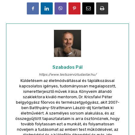
Szabados Pál
https://www.testszerviztudastar.hu/
Küldetésem az életmódváltással és táplálkozással
kapcsolatos igényes, tudományosan megalapozott,
ismeretterjesztő művek írása. Könyveim állandó
szaklektora kiváló mentorom, Dr. Kricsfalvi Péter
belgyógyász főorvos és természetgyógyász, akit 2007-
ben Batthyány-Strattmann László-díj tüntettek ki
életművéért. A személyes sorsom alakulása, és az
összegyűjtött tapasztalataim is arra ösztönöznek, hogy
tovább folytassam ezt a munkát, és folyamatosan
növeljem a tudásomat az emberi test működésével, az
életmóddal és a különféle étrenddel és más, ide