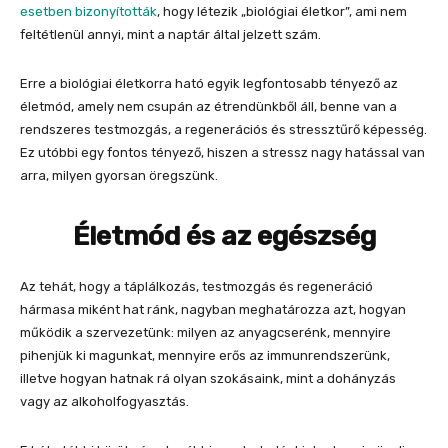
esetben bizonyították
, hogy létezik „biológiai életkor”, ami nem
feltétlenül annyi, mint a naptár által jelzett szám.
Erre a biológiai életkorra ható egyik legfontosabb tényező az
életmód, amely nem csupán az étrendünkből áll, benne van a
rendszeres testmozgás, a regenerációs és stressztűrő képesség.
Ez utóbbi egy fontos tényező, hiszen a stressz nagy hatással van
arra, milyen gyorsan öregszünk.
Életmód és az egészség
Az tehát, hogy a táplálkozás, testmozgás és regeneráció
hármasa miként hat ránk, nagyban meghatározza azt, hogyan
működik a szervezetünk: milyen az anyagcserénk, mennyire
pihenjük ki magunkat, mennyire erős az immunrendszerünk,
illetve hogyan hatnak rá olyan szokásaink, mint a dohányzás
vagy az alkoholfogyasztás.