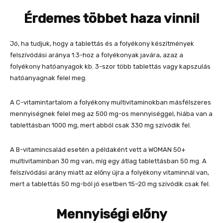
Érdemes többet haza vinni!
Jó, ha tudjuk, hogy a tablettás és a folyékony készítmények
felszívódási aránya 1:3-hoz a folyékonyak javára, azaz a
folyékony hatóanyagok kb. 3-szor több tablettás vagy kapszulás
hatóanyagnak felel meg.
A C-vitamintartalom a folyékony multivitaminokban másfélszeres
mennyiségnek felel meg az 500 mg-os mennyiséggel, hiába van a
tablettásban 1000 mg, mert abból csak 330 mg szívódik fel.
A B-vitamincsalád esetén a példaként vett a WOMAN 50+
multivitaminban 30 mg van, míg egy átlag tablettásban 50 mg. A
felszívódási arány miatt az előny újra a folyékony vitaminnál van,
mert a tablettás 50 mg-ból jó esetben 15–20 mg szívódik csak fel.
Mennyiségi előny