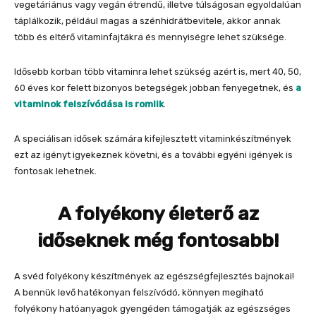
vegetáriánus vagy vegán étrendű, illetve túlságosan egyoldalúan
táplálkozik, például magas a szénhidrátbevitele, akkor annak
több és eltérő vitaminfajtákra és mennyiségre lehet szüksége.
Idősebb korban több vitaminra lehet szükség azért is, mert 40, 50,
60 éves kor felett bizonyos betegségek jobban fenyegetnek, és
a
vitaminok felszívódása is romlik
.
A speciálisan idősek számára kifejlesztett vitaminkészítmények
ezt az igényt igyekeznek követni, és a további egyéni igények is
fontosak lehetnek.
A folyékony életerő az
időseknek még fontosabb!
A svéd folyékony készítmények az egészségfejlesztés bajnokai!
A bennük levő hatékonyan felszívódó, könnyen megiható
folyékony hatóanyagok gyengéden támogatják az egészséges