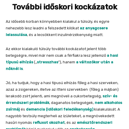
További időskori kockázatok
Az idősebb korban könnyebben kialakul a túlsúly, és egyre
nehezebb lesz leadni a felszedett kilókat
az anyagcsere
lelassulása
, és a lecsökkent inzulinérzékenység miatt.
Az ekkor kialakuló túlsúly további kockázatot jelent több
betegségre, mivel már nem csak a férfiakra lesz jellemző
a hasi
típusú elhízás
(„
stresszhas
”), hanem
a változókor után a
nőknél is
.
Jó, ha tudjuk, hogy a hasi típusú elhízás főleg a hasi szerveken,
azaz a zsigereken, illetve az itteni szervekben (főleg a májban)
lerakodó zsírt jelenti, ami megnöveli a cukorbetegség,
szív- és
érrendszeri problémák
, daganatos betegségek,
nem alkoholos
zsírmáj
és
demencia (időskori feledékenység)
kialakulását. A
nagyobb testsúly megterheli az ízületeket, a megnövekedett
hasűri nyomás
refluxot okozhat
, és az
emésztőrendszeri