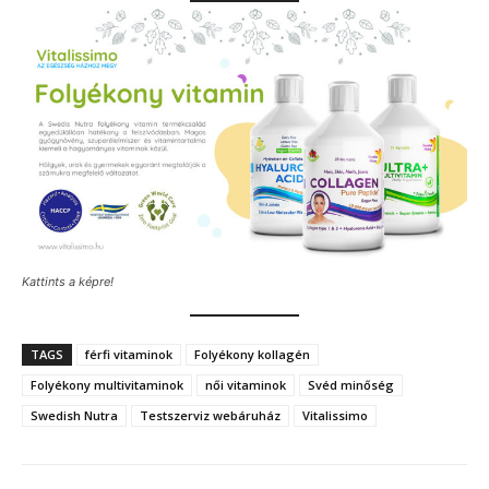
Kattints a képre!
TAGS
férfi vitaminok
Folyékony kollagén
Folyékony multivitaminok
női vitaminok
Svéd minőség
Swedish Nutra
Testszerviz webáruház
Vitalissimo