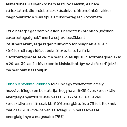
felmerülhet. Ha ilyenkor nem teszünk semmit, és nem
változtatunk életmódbeli szokásainkon, étrendünkön, akkor
megnövekszik a 2-es típusú cukorbetegség kockázata.
Ezt a betegséget nem véletlenül nevezték korábban „időskori
cukorbetegségnek”, mert a sejtek lecsökkent
inzulinérzékenysége régen túlnyomó többségben a 70 év
körülieknél vagy idősebbeknél okozta ezt a fajta
cukorbetegséget. Mivel ma már a 2-es típusú cukorbetegség akár
a 20-as, 30-as életévekben is kialakulhat, így az „időskori” jelzőt
ma már nem használjuk.
Ebben a szakmai cikkben
találunk egy táblázatot, amely
hozzávetőlegesen bemutatja, hogyha a 18-35 éves korosztály
energiaigényét 100%-nak vesszük, akkor a 60-75 éves
korosztálynak már csak kb. 80% energiára, és a 75 fölöttieknek
már csak 70%-75%-ra van szükségük. A női szervezet
energiaigénye a magasabb (75%).