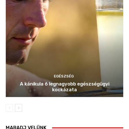
EGÉSZSÉG
A kánikula 6 legnagyobb egészségügyi
kockázata
MARADJ VELÜNK