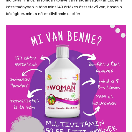
multivitaminhoz hasonlóan tömve van hatóanyagokkal. Ebben a
készítményben is több mint 140 értékes összetevő van, hasonló
bőségben, mint a női multivitamin esetén.