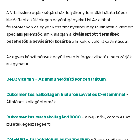
A Vitalissimo egészségáruház folyékony termékkínálata képes
kielégíteni a különleges egyéni igényeket is! Az alábbi
felsorolásban az egyes készítményeknél megtalálhatók a kiemelt
speciális jellemzők, amik alapján a
kiválasztott termékek
betehetők a bevásárlói kosárba
a linkekre való rákattintással.
Az egyes készítmények együttesen is fogyaszthatók, nem zárják
ki egymást!
C+D3 vitamin – Az immunerősítő koncentrátum
.
Cukormentes halkollagén hialuronsavval és C-vitaminnal
–
Általános kollagéntermék.
Cukormentes marhakollagén 10000
– A haj- bőr-, köröm és az
ízületek egészségéért!
CAL-MAG – turbó kalcium és magnézium
– Gyors segítség az