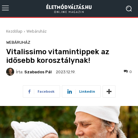
Kezdőlap
Webáruház
WEBÁRUHÁZ
Vitalissimo vitamintippek az
idősebb korosztálynak!
Írta:
Szabados Pál
147
0
2023.12.19.
Facebook
Linkedin