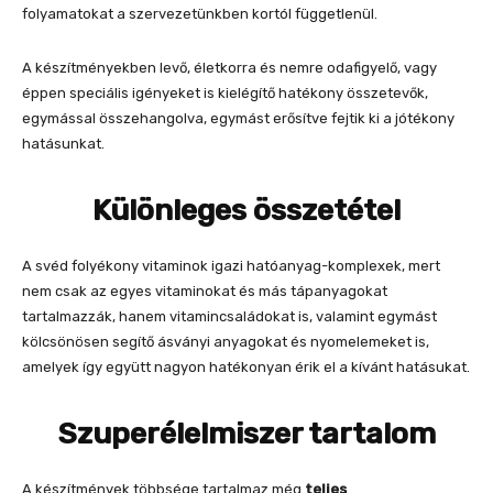
folyamatokat a szervezetünkben kortól függetlenül.
A készítményekben levő, életkorra és nemre odafigyelő, vagy
éppen speciális igényeket is kielégítő hatékony összetevők,
egymással összehangolva, egymást erősítve fejtik ki a jótékony
hatásunkat.
Különleges összetétel
A svéd folyékony vitaminok igazi hatóanyag-komplexek, mert
nem csak az egyes vitaminokat és más tápanyagokat
tartalmazzák, hanem vitamincsaládokat is, valamint egymást
kölcsönösen segítő ásványi anyagokat és nyomelemeket is,
amelyek így együtt nagyon hatékonyan érik el a kívánt hatásukat.
Szuperélelmiszer tartalom
A készítmények többsége tartalmaz még
teljes