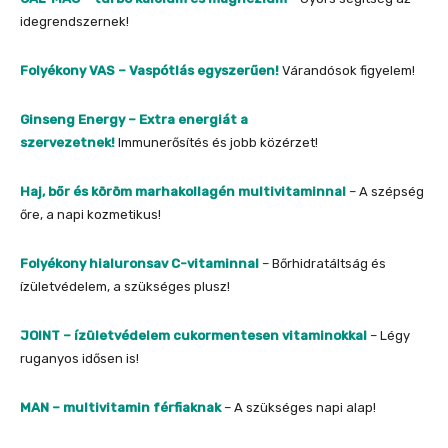
idegrendszernek!
Folyékony VAS – Vaspótlás egyszerűen!
Várandósok figyelem!
Ginseng Energy – Extra energiát a
szervezetnek!
Immunerősítés és jobb közérzet!
Haj, bőr és köröm marhakollagén multivitaminnal
– A szépség
őre, a napi kozmetikus!
Folyékony hialuronsav C-vitaminnal
– Bőrhidratáltság és
ízületvédelem, a szükséges plusz!
JOINT – ízületvédelem cukormentesen vitaminokkal
– Légy
ruganyos idősen is!
MAN – multivitamin férfiaknak
– A szükséges napi alap!