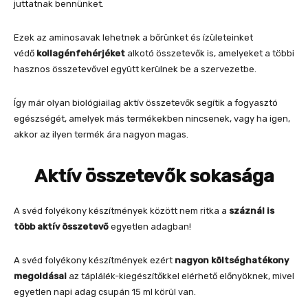
juttatnak bennünket.
Ezek az aminosavak lehetnek a bőrünket és ízületeinket
védő
kollagénfehérjéket
alkotó összetevők is, amelyeket a többi
hasznos összetevővel együtt kerülnek be a szervezetbe.
Így már olyan biológiailag aktív összetevők segítik a fogyasztó
egészségét, amelyek más termékekben nincsenek, vagy ha igen,
akkor az ilyen termék ára nagyon magas.
Aktív összetevők sokasága
A svéd folyékony készítmények között nem ritka a
száznál is
több aktív összetevő
egyetlen adagban!
A svéd folyékony készítmények ezért
nagyon költséghatékony
megoldásai
az táplálék-kiegészítőkkel elérhető előnyöknek, mivel
egyetlen napi adag csupán 15 ml körül van.