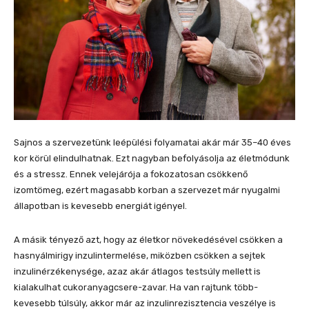
Sajnos a szervezetünk leépülési folyamatai akár már 35–40 éves
kor körül elindulhatnak. Ezt nagyban befolyásolja az életmódunk
és a stressz. Ennek velejárója a fokozatosan csökkenő
izomtömeg, ezért magasabb korban a szervezet már nyugalmi
állapotban is kevesebb energiát igényel.
A másik tényező azt, hogy az életkor növekedésével csökken a
hasnyálmirigy inzulintermelése, miközben csökken a sejtek
inzulinérzékenysége, azaz akár átlagos testsúly mellett is
kialakulhat cukoranyagcsere-zavar. Ha van rajtunk több-
kevesebb túlsúly, akkor már az inzulinrezisztencia veszélye is