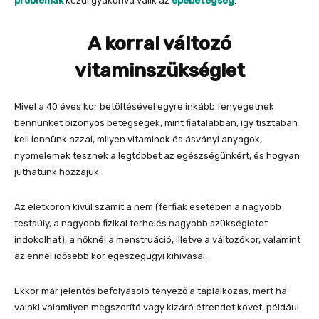
problémák
közül gyakorivá válik az
epebetegség
.
A korral változó
vitaminszükséglet
Mivel a 40 éves kor betöltésével egyre inkább fenyegetnek
bennünket bizonyos betegségek, mint fiatalabban, így tisztában
kell lennünk azzal, milyen vitaminok és ásványi anyagok,
nyomelemek tesznek a legtöbbet az egészségünkért, és hogyan
juthatunk hozzájuk.
Az életkoron kívül számít a nem (férfiak esetében a nagyobb
testsúly, a nagyobb fizikai terhelés nagyobb szükségletet
indokolhat), a nőknél a menstruáció, illetve a változókor, valamint
az ennél idősebb kor egészégügyi kihívásai.
Ekkor már jelentős befolyásoló tényező a táplálkozás, mert ha
valaki valamilyen megszorító vagy kizáró étrendet követ, például