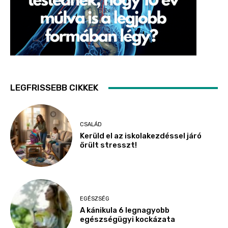
LEGFRISSEBB CIKKEK
CSALÁD
Kerüld el az iskolakezdéssel járó
őrült stresszt!
EGÉSZSÉG
A kánikula 6 legnagyobb
egészségügyi kockázata