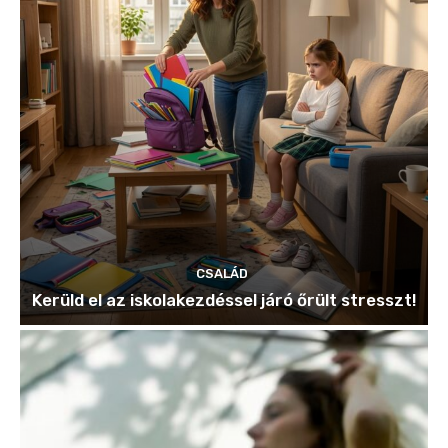
CSALÁD
Kerüld el az iskolakezdéssel járó őrült stresszt!