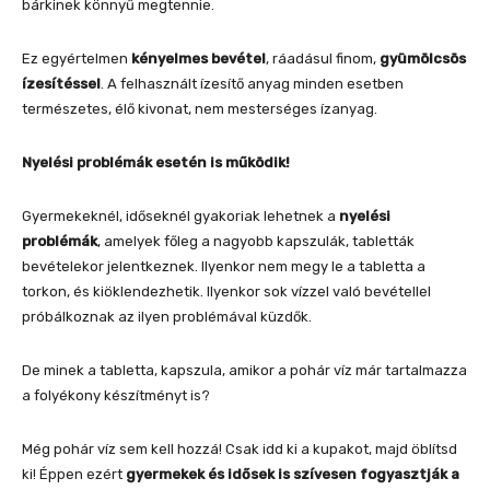
bárkinek könnyű megtennie.
Ez egyértelmen
kényelmes bevétel
, ráadásul finom,
gyümölcsös
ízesítéssel
. A felhasznált ízesítő anyag minden esetben
természetes, élő kivonat, nem mesterséges ízanyag.
Nyelési problémák esetén is működik!
Gyermekeknél, időseknél gyakoriak lehetnek a
nyelési
problémák
, amelyek főleg a nagyobb kapszulák, tabletták
bevételekor jelentkeznek. Ilyenkor nem megy le a tabletta a
torkon, és kiöklendezhetik. Ilyenkor sok vízzel való bevétellel
próbálkoznak az ilyen problémával küzdők.
De minek a tabletta, kapszula, amikor a pohár víz már tartalmazza
a folyékony készítményt is?
Még pohár víz sem kell hozzá! Csak idd ki a kupakot, majd öblítsd
ki! Éppen ezért
gyermekek és idősek is szívesen fogyasztják a