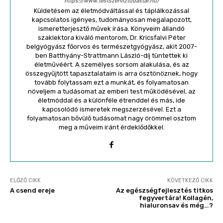
https://www.testszerviztudastar.hu/
Küldetésem az életmódváltással és táplálkozással
kapcsolatos igényes, tudományosan megalapozott,
ismeretterjesztő művek írása. Könyveim állandó
szaklektora kiváló mentorom, Dr. Kricsfalvi Péter
belgyógyász főorvos és természetgyógyász, akit 2007-
ben Batthyány-Strattmann László-díj tüntettek ki
életművéért. A személyes sorsom alakulása, és az
összegyűjtött tapasztalataim is arra ösztönöznek, hogy
tovább folytassam ezt a munkát, és folyamatosan
növeljem a tudásomat az emberi test működésével, az
életmóddal és a különféle étrenddel és más, ide
kapcsolódó ismeretek megszerzésével. Ezt a
folyamatosan bővülő tudásomat nagy örömmel osztom
meg a műveim iránt érdeklődőkkel.
ELŐZŐ CIKK
KÖVETKEZŐ CIKK
A csend ereje
Az egészségfejlesztés titkos
fegyvertára! Kollagén,
hialuronsav és még…?