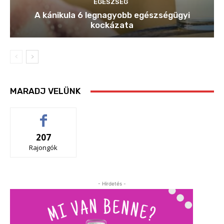
EGÉSZSÉG
A kánikula 6 legnagyobb egészségügyi
kockázata
MARADJ VELÜNK
207
Rajongók
- Hirdetés -