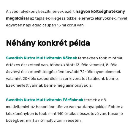
A svéd folyékony készítmények ezért
nagyon költséghatékony
megoldásai
az táplálék-kiegészítőkkel elérhető előnyöknek, mivel
egyetlen napi adag csupán 15 ml körül van.
Néhány konkrét példa
Swedish Nutra Multivitamin Nőknek
termékben több mint 140
értékes összetevő van, többek kötött 13-féle vitamint, 8-féle
ásványi összetevőt, kiegészítve további 72-féle nyomelemmel,
valamint 20-féle szuperélelmiszer kivonatot találnunk benne.
Ezek mellett vannak benne még aminosavak is.
Swedish Nutra Multivitamin Férfiaknak
termék a női
multivitaminhoz hasonlóan tömve van hatóanyagokkal. Ebben a
készítményben is több mint 140 értékes összetevő van, hasonló
bőségben, mint a női multivitamin esetén.