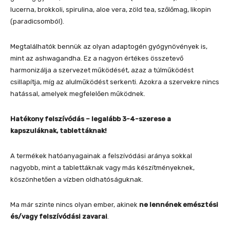
lucerna, brokkoli, spirulina, aloe vera, zöld tea, szőlőmag, likopin
(paradicsomból).
Megtalálhatók bennük az olyan adaptogén gyógynövények is,
mint az ashwagandha. Ez a nagyon értékes összetevő
harmonizálja a szervezet működését, azaz a túlműködést
csillapítja, míg az alulműködést serkenti. Azokra a szervekre nincs
hatással, amelyek megfelelően működnek.
Hatékony felszívódás – legalább 3-4-szerese a
kapszuláknak, tablettáknak!
A termékek hatóanyagainak a felszívódási aránya sokkal
nagyobb, mint a tablettáknak vagy más készítményeknek,
köszönhetően a vízben oldhatóságuknak.
Ma már szinte nincs olyan ember, akinek
ne lennének emésztési
és/vagy felszívódási zavarai
.