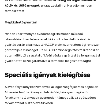
Az iható készítményekhez
nincs szükség térfogatnövelőkre
,
kötő- és töltőanyagokra
vagy zselatinra. Maradjon minden
természetes!
Megbízható gyártás!
Minden készítményt a svédországi Malmöben működő
laboratóriumban fejlesztenek ki és ott is tesztelik le őket. A
gyártás során alkalmazott HACCP élelmiszer-biztonsági rendszer
garantálja a minőséget. Ez a HACCP minőségbiztosítási rendszer
a „termőföldtől az asztalig” kíséri végig a gyártási és forgalmazási
gyakorlatot, ezzel garantálva a termékek megbízhatóságát.
Speciális igények kielégítése
A svéd folyékony készítmények az egészségfejlesztés bajnokai!
A bennük levő hatékonyan felszívódó, könnyen megiható
folyékony hatóanyagok gyengéden támogatják az egészséges
folyamatokat a szervezetünkben.