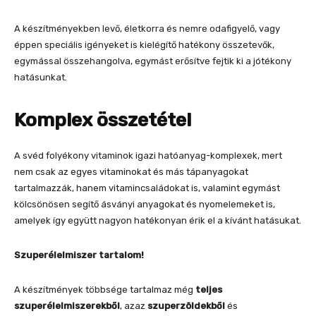
A készítményekben levő, életkorra és nemre odafigyelő, vagy
éppen speciális igényeket is kielégítő hatékony összetevők,
egymással összehangolva, egymást erősítve fejtik ki a jótékony
hatásunkat.
Komplex összetétel
A svéd folyékony vitaminok igazi hatóanyag-komplexek, mert
nem csak az egyes vitaminokat és más tápanyagokat
tartalmazzák, hanem vitamincsaládokat is, valamint egymást
kölcsönösen segítő ásványi anyagokat és nyomelemeket is,
amelyek így együtt nagyon hatékonyan érik el a kívánt hatásukat.
Szuperélelmiszer tartalom!
A készítmények többsége tartalmaz még
teljes
szuperélelmiszerekből
, azaz
szuperzöldekből
és