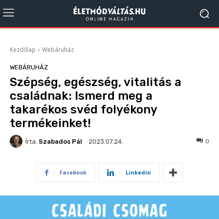
Kezdőlap
Webáruház
WEBÁRUHÁZ
Szépség, egészség, vitalitás a
családnak: Ismerd meg a
takarékos svéd folyékony
termékeinket!
Írta:
Szabados Pál
158
0
2023.07.24.
Facebook
Linkedin