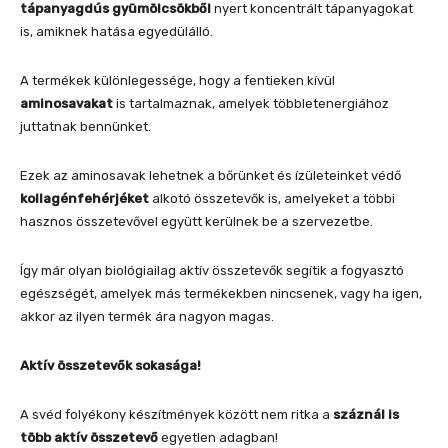
tápanyagdús gyümölcsökből
nyert koncentrált tápanyagokat
is, amiknek hatása egyedülálló.
A termékek különlegessége, hogy a fentieken kívül
aminosavakat
is tartalmaznak, amelyek többletenergiához
juttatnak bennünket.
Ezek az aminosavak lehetnek a bőrünket és ízületeinket védő
kollagénfehérjéket
alkotó összetevők is, amelyeket a többi
hasznos összetevővel együtt kerülnek be a szervezetbe.
Így már olyan biológiailag aktív összetevők segítik a fogyasztó
egészségét, amelyek más termékekben nincsenek, vagy ha igen,
akkor az ilyen termék ára nagyon magas.
Aktív összetevők sokasága!
A svéd folyékony készítmények között nem ritka a
száznál is
több aktív összetevő
egyetlen adagban!