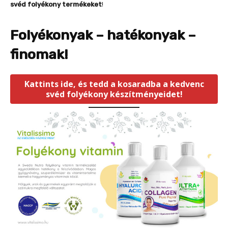
svéd folyékony termékeket
!
Folyékonyak – hatékonyak –
finomak!
Kattints ide, és tedd a kosaradba a kedvenc
svéd folyékony készítményeidet!