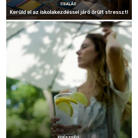
CSALÁD
Kerüld el az iskolakezdéssel járó őrült stresszt!
EGÉSZSÉG