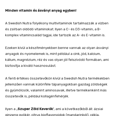
Minden vitamin és ásványi anyag egyben!
A Swedish Nutra folyékony multivitaminok tartalmazzák a vízben
és zsírban oldódó vitaminokat. Ilyen a C- és D3-vitamin, a B-
komplex vitamincsalád tagjai, ide tartozik az A- és E-vitamin is.
Ezeken kívül a készítményekben benne vannak az olyan ásványi
anyagok és nyomelemek is, mint például a cink, jód, kalcium,
kálium, magnézium, réz és vas olyan jól felszívódó formában, ami
biztosítja a kiváló hasznosulást.
A fenti értékes összetevőkön kívül a Swedish Nutra termékekben
jellemzően vannak különféle tápanyagokban gazdag zöldségek
és gyümölcsök, valamint aminosavak, illetve termékenként más
összetevők is, például kollagénfehérjék.
Ilyen a „
Szuper Zöld Keverék
”, ami a következőkből áll: ázsiai
ginzeng gyökér, citrus bioflavonoidok (mandarinból), cékla,