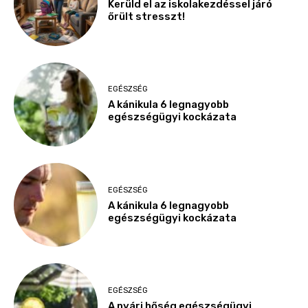
Kerüld el az iskolakezdéssel járó
őrült stresszt!
EGÉSZSÉG
A kánikula 6 legnagyobb
egészségügyi kockázata
EGÉSZSÉG
A kánikula 6 legnagyobb
egészségügyi kockázata
EGÉSZSÉG
A nyári hőség egészségügyi