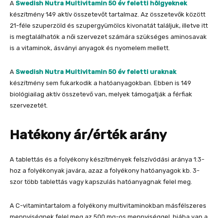
A
Swedish Nutra Multivitamin 50 év feletti hölgyeknek
készítmény 149 aktív összetevőt tartalmaz. Az összetevők között
21-féle szuperzöld és szupergyümölcs kivonatát találjuk, illetve itt
is megtalálhatók a női szervezet számára szükséges aminosavak
is a vitaminok, ásványi anyagok és nyomelem mellett.
A
Swedish Nutra Multivitamin 50 év feletti uraknak
készítmény sem fukarkodik a hatóanyagokban. Ebben is 149
biológiailag aktív összetevő van, melyek támogatják a férfiak
szervezetét.
Hatékony ár/érték arány
A tablettás és a folyékony készítmények felszívódási aránya 1:3-
hoz a folyékonyak javára, azaz a folyékony hatóanyagok kb. 3-
szor több tablettás vagy kapszulás hatóanyagnak felel meg.
A C-vitamintartalom a folyékony multivitaminokban másfélszeres
mennyiségnek felel meg az 500 mg-os mennyiséggel, hiába van a