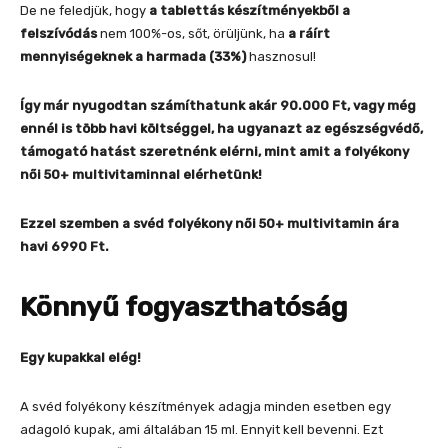
De ne feledjük, hogy
a tablettás készítményekből a
felszívódás
nem 100%-os, sőt, örüljünk, ha
a ráírt
mennyiségeknek a harmada (33%)
hasznosul!
Így már nyugodtan számíthatunk akár 90.000 Ft, vagy még
ennél is több havi költséggel, ha ugyanazt az egészségvédő,
támogató hatást szeretnénk elérni, mint amit a folyékony
női 50+ multivitaminnal elérhetünk!
Ezzel szemben a svéd folyékony női 50+ multivitamin ára
havi 6990 Ft.
Könnyű fogyaszthatóság
Egy kupakkal elég!
A svéd folyékony készítmények adagja minden esetben egy
adagoló kupak, ami általában 15 ml. Ennyit kell bevenni. Ezt