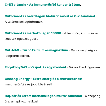
C+D3 vitamin
– Az immunerősítő koncentrátum
.
Cukormentes halkollagén hialuronsavval és C-vitaminnal
–
Általános kollagéntermék.
Cukormentes marhakollagén 10000
– A haj- bőr-, köröm és az
ízületek egészségéért!
CAL-MAG – turbó kalcium és magnézium
– Gyors segítség az
idegrendszernek!
Folyékony VAS – Vaspótlás egyszerűen!
– Várandósok figyelem!
Ginseng Energy – Extra energiát a szervezetnek!
–
Immunerősítés és jobb közérzet!
Haj, bőr és köröm marhakollagén multivitaminnal
– A szépség
őre, a napi kozmetikus!