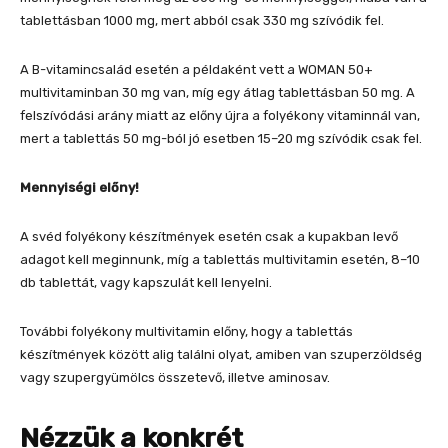
tablettásban 1000 mg, mert abból csak 330 mg szívódik fel.
A B-vitamincsalád esetén a példaként vett a WOMAN 50+
multivitaminban 30 mg van, míg egy átlag tablettásban 50 mg. A
felszívódási arány miatt az előny újra a folyékony vitaminnál van,
mert a tablettás 50 mg-ból jó esetben 15–20 mg szívódik csak fel.
Mennyiségi előny!
A svéd folyékony készítmények esetén csak a kupakban levő
adagot kell meginnunk, míg a tablettás multivitamin esetén, 8–10
db tablettát, vagy kapszulát kell lenyelni.
További folyékony multivitamin előny, hogy a tablettás
készítmények között alig találni olyat, amiben van szuperzöldség
vagy szupergyümölcs összetevő, illetve aminosav.
Nézzük a konkrét