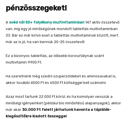
pénzösszegeket!
A
svéd női 50+ folyékony multivitaminban
147 aktív összetevő
van, míg egy jó minőségűnek mondott tablettás multivitaminban
33. Bár ez már kirívó eset a tablettás multivitaminok között, mert
már az is jó, ha van bennük 20–25 összetevő!
Ez a bizonyos tablettás, az idősebb korosztálynak szánt
multivitamin 9900 Ft.
Ha szeretnénk még szedni szuperzöldeket és aminosavakat is,
akkor további 4500 Ft és 6500 Ft költséggel kell számolni.
Azaz most tartunk 22.000 Ft körül, és ha komolyan vesszük a
minőségi igényeinket (például bio minősítésű alapanyagok), akkor
már akár
30.000 Ft felett járhatunk havonta a táplálék-
kiegészítőkre kiadott
összeggel
.