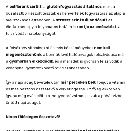
A
bélflóránk sérült
, a
gluténfogyasztás általános
, mert a
búzalisztből készült tészták és kenyérfélék fogyasztása az alap a
mai szokásos étrendben. A
stressz szinte állandósult
az
életünkben, így a folyamatos hatása is
rontja az emésztést,
a
felszívódás hatékonyságát.
A folyékony vitaminokat és más készítményeket
nem kell
megemésztenünk
, a bennük levő hatóanyagok felszívódása már
a
gyomorban elkezdődik
, és a maradék is gyorsan felszívódik a
vékonybél gyomrot követő rövid szakaszában.
Így a napi adag bevétele után
már perceken belül
bejut a vitamin
és más hasznos összetevő a vérkeringésbe. Ez főleg akkor van
így, ha még evés előtt kb. negyedórával megisszuk a pohár vízbe
öntött napi adagot.
Nincs fölösleges összetevő!