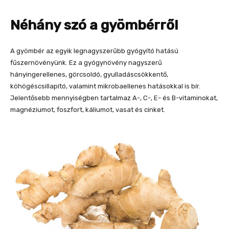
Néhány szó a gyömbérről
A gyömbér az egyik legnagyszerűbb gyógyító hatású
fűszernövényünk. Ez a gyógynövény nagyszerű
hányingerellenes, görcsoldó, gyulladáscsökkentő,
köhögéscsillapító, valamint mikrobaellenes hatásokkal is bír.
Jelentősebb mennyiségben tartalmaz A-, C-, E- és B-vitaminokat,
magnéziumot, foszfort, káliumot, vasat és cinket.