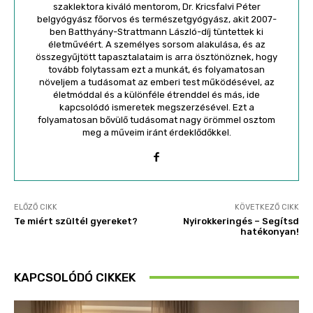
szaklektora kiváló mentorom, Dr. Kricsfalvi Péter
belgyógyász főorvos és természetgyógyász, akit 2007-
ben Batthyány-Strattmann László-díj tüntettek ki
életművéért. A személyes sorsom alakulása, és az
összegyűjtött tapasztalataim is arra ösztönöznek, hogy
tovább folytassam ezt a munkát, és folyamatosan
növeljem a tudásomat az emberi test működésével, az
életmóddal és a különféle étrenddel és más, ide
kapcsolódó ismeretek megszerzésével. Ezt a
folyamatosan bővülő tudásomat nagy örömmel osztom
meg a műveim iránt érdeklődőkkel.
ELŐZŐ CIKK
KÖVETKEZŐ CIKK
Te miért szültél gyereket?
Nyirokkeringés – Segítsd
hatékonyan!
KAPCSOLÓDÓ CIKKEK