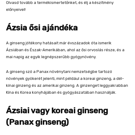
Olvasd tovább a termékismertetőnket, és élj a készítmény
előnyeivel!
Ázsia ősi ajándéka
A ginseng jótékony hatásait már évszázadok óta ismerik
Ázsiában és Észak-Amerikában, ahol az ősi orvoslás része, és a
mai napig az egyik legnépszerűbb gyógynövény.
A ginseng szó a Panax növénytani nemzetségbe tartozó
növények gyökerét jelenti, mint például a koreai ginzeng, a dél-
kínai ginzeng és az amerikai ginzeng. A ginzenget leggyakrabban
Kína és Korea konyhájában és gyógyászatában használják.
Ázsiai vagy koreai ginseng
(Panax ginseng)