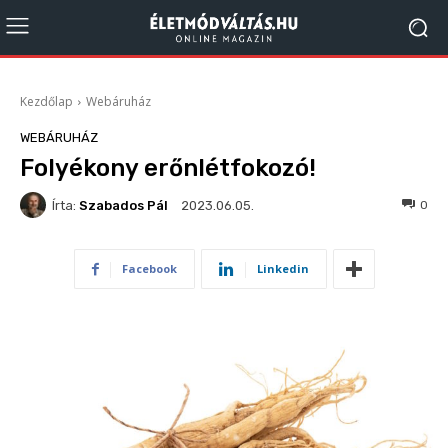
Kezdőlap
Webáruház
WEBÁRUHÁZ
Folyékony erőnlétfokozó!
Írta:
Szabados Pál
169
0
2023.06.05.
Facebook
Linkedin