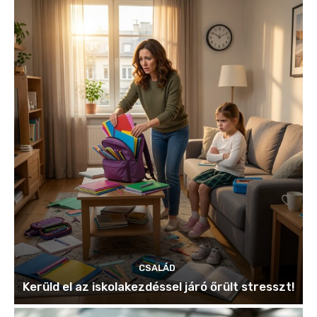
CSALÁD
Kerüld el az iskolakezdéssel járó őrült stresszt!