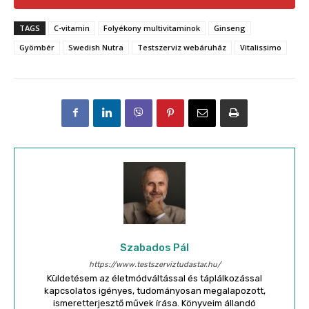
TAGS
C-vitamin
Folyékony multivitaminok
Ginseng
Gyömbér
Swedish Nutra
Testszerviz webáruház
Vitalissimo
Szabados Pál
https://www.testszerviztudastar.hu/
Küldetésem az életmódváltással és táplálkozással
kapcsolatos igényes, tudományosan megalapozott,
ismeretterjesztő művek írása. Könyveim állandó