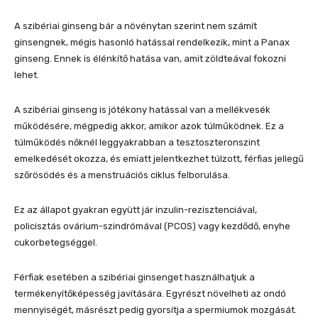
A szibériai ginseng bár a növénytan szerint nem számít
ginsengnek, mégis hasonló hatással rendelkezik, mint a Panax
ginseng. Ennek is élénkítő hatása van, amit zöldteával fokozni
lehet.
A szibériai ginseng is jótékony hatással van a mellékvesék
működésére, mégpedig akkor, amikor azok túlműködnek. Ez a
túlműködés nőknél leggyakrabban a tesztoszteronszint
emelkedését okozza, és emiatt jelentkezhet túlzott, férfias jellegű
szőrösödés és a menstruációs ciklus felborulása.
Ez az állapot gyakran együtt jár inzulin-rezisztenciával,
policisztás ovárium-szindrómával (PCOS) vagy kezdődő, enyhe
cukorbetegséggel.
Férfiak esetében a szibériai ginsenget használhatjuk a
termékenyítőképesség javítására. Egyrészt növelheti az ondó
mennyiségét, másrészt pedig gyorsítja a spermiumok mozgását.