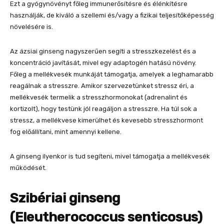
Ezt a gyógynövényt főleg immunerősítésre és élénkítésre
használják, de kiváló a szellemi és/vagy a fizikai teljesítőképesség
növelésére is.
Az ázsiai ginseng nagyszerűen segíti a stresszkezelést és a
koncentráció javítását, mivel egy adaptogén hatású növény.
Főleg a mellékvesék munkáját támogatja, amelyek a leghamarabb
reagálnak a stresszre. Amikor szervezetünket stressz éri, a
mellékvesék termelik a stresszhormonokat (adrenalint és
kortizolt), hogy testünk jól reagáljon a stresszre. Ha túl sok a
stressz, a mellékvese kimerülhet és kevesebb stresszhormont
fog előállítani, mint amennyi kellene.
A ginseng ilyenkor is tud segíteni, mivel támogatja a mellékvesék
működését.
Szibériai ginseng
(Eleutherococcus senticosus)