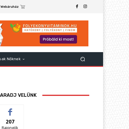
Webáruház
sak Nőknek
ARADJ VELÜNK
207
Rajongók