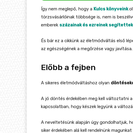
Így nem meglepő, hogy a
Kulcs könyveink
o
törzsvásárlóinak többsége is, nem is beszélv
emberek
százainak és ezreinek segítette
És bár ez a cikkünk az életmódváltás első lép
az egészségének a megőrzése vagy javítása.
Előbb a fejben
A sikeres életmódváltáshoz olyan
döntéseke
A jó döntés érdekében meg kell változtatni a
kapcsolatban, hogy készek legyünk a változá
A neveltetésünk alapján úgy gondolhatjuk, ho
siker érdekében alá kell rendelnünk magunkat