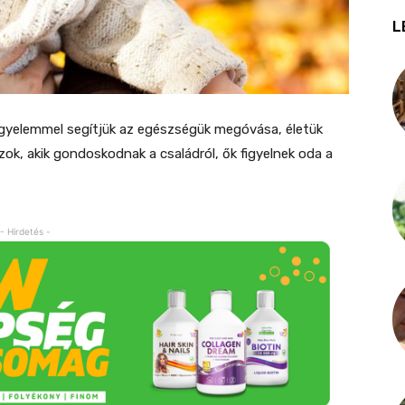
L
figyelemmel segítjük az egészségük megóvása, életük
ok, akik gondoskodnak a családról, ők figyelnek oda a
- Hirdetés -