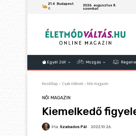
21.4
Budapest
2026. augusztus 8.
szombat
C
Egyél Jól!
Mozgás
Regene
Kezdőlap
Csak nőknek
Női magazin
NŐI MAGAZIN
Kiemelkedő figye
Írta:
Szabados Pál
2022.10.26.