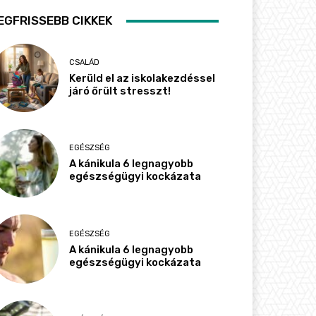
EGFRISSEBB CIKKEK
CSALÁD
Kerüld el az iskolakezdéssel
járó őrült stresszt!
EGÉSZSÉG
A kánikula 6 legnagyobb
egészségügyi kockázata
EGÉSZSÉG
A kánikula 6 legnagyobb
egészségügyi kockázata