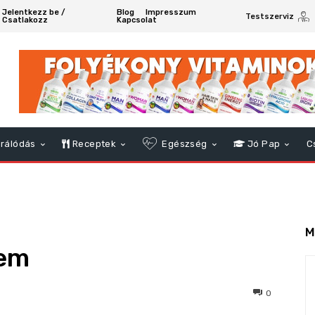
Jelentkezz be /
Blog
Impresszum
Testszerviz
Csatlakozz
Kapcsolat
rálódás
Receptek
Egészség
Jó Pap
C
M
lem
86
0