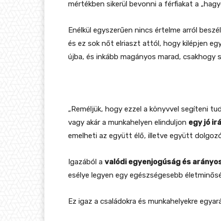
mértékben sikerül bevonni a férfiakat a „ha
Enélkül egyszerűen nincs értelme arról beszé
és ez sok nőt elriaszt attól, hogy kilépjen 
újba, és inkább magányos marad, csakhogy s
„Reméljük, hogy ezzel a könyvvel segíteni t
vagy akár a munkahelyen elinduljon
egy jó i
emelheti az együtt élő, illetve együtt dolgoz
Igazából a
valódi egyenjogúság és arányo
esélye legyen egy egészségesebb életminősé
Ez igaz a családokra és munkahelyekre egyará