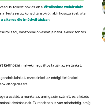
lvasói is főként nők és ők a
Vitalissimo webáruház
e a Testszerviz konzultánsokról, akik hosszú évek óta
k a sikeres életmódváltásban
.
éseiről szól, haszonnal olvashatja bárki, akinek fontos
t kell hozni
, melyek megváltoztatják az életünket.
 gondolatainkat, érzéseinket az eddigi életünkkel
sok elfogadására.
gy a család, a munka az, ami igazán számít, és a közös
 mások elvárásainak. Ez rendeben is van mindaddig, amíg