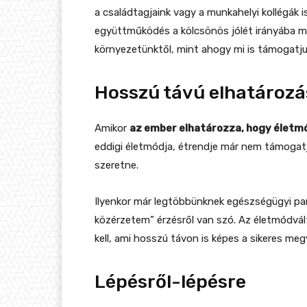
a családtagjaink vagy a munkahelyi kollégák 
együttműködés a kölcsönös jólét irányába 
környezetünktől, mint ahogy mi is támogatjuk
Hosszú távú elhatározá
Amikor
az ember elhatározza, hogy életm
eddigi életmódja, étrendje már nem támogatj
szeretne.
Ilyenkor már legtöbbünknek egészségügyi pan
közérzetem” érzésről van szó. Az életmódvált
kell, ami hosszú távon is képes a sikeres meg
Lépésről-lépésre