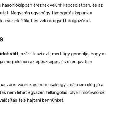
is hasonlóképpen éreznek velünk kapcsolatban, és az
mutat. Magyarán ugyanúgy támogatás kapunk a
 a velünk élőket és velünk együtt dolgozókat.
s
ódot vált
, azért teszi ezt, mert úgy gondolja, hogy az
a megfelelően az egészségét, és ezen javítani
aszai is vannak és nem csak egy „már nem elég jó a
ás nem lehet egyszeri fellángolás, olyan motiváló cél
valósítás felé hajtani bennünket.