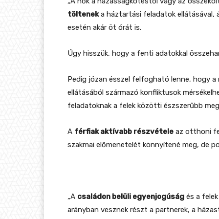
„A nők a házasságkötéstől vagy az összekö
töltenek
a háztartási feladatok ellátásával
esetén akár öt órát is.
Úgy hisszük, hogy a fenti adatokkal összeha
Pedig józan ésszel felfogható lenne, hogy a 
ellátásából származó konfliktusok mérsékelhe
feladatoknak a felek közötti észszerűbb meg
A
férfiak aktívabb részvétele
az otthoni f
szakmai előmenetelét könnyítené meg, de pozi
„A
családon belüli egyenjogúság
és a fele
arányban vesznek részt a partnerek, a házas