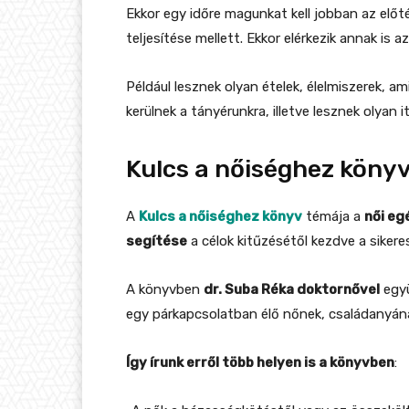
Ekkor egy időre magunkat kell jobban az előté
teljesítése mellett. Ekkor elérkezik annak is
Például lesznek olyan ételek, élelmiszerek,
kerülnek a tányérunkra, illetve lesznek olyan
Kulcs a nőiséghez köny
A
Kulcs a nőiséghez könyv
témája a
női e
segítése
a célok kitűzésétől kezdve a sikere
A könyvben
dr. Suba Réka doktornővel
együ
egy párkapcsolatban élő nőnek, családanyána
Így írunk erről több helyen is a könyvben
: