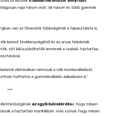
ltözéstől kezdve
stabilan háromszor annyi időt
, átlagosan napi három órát, de három és több gyermek
ngban van az Olvasóink többségének a tapasztalata is.
nők kereső tevékenységéből és az anyai feladataik
tők, sőt kiküszöbölhetők lennének a családi, háztartási
osztásával.
eladatok ellátásában nemcsak a nők munkavállalását,
tívan hathatna a gyermekvállalás alakulására is.”
***
k életminőségének
az egyik kulcskérdés
e, hogy milyen
társak a háztartási munkákban, más szóval, hogy milyen