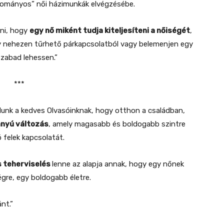
gyományos” női házimunkák elvégzésébe.
lni, hogy
egy nő miként tudja kiteljesíteni a nőiségét
,
egy nehezen tűrhető párkapcsolatból vagy belemenjen egy
zabad lehessen.”
***
udunk a kedves Olvasóinknak, hogy otthon a családban,
rányú változás
, amely magasabb és boldogabb szintre
ó felek kapcsolatát.
s teherviselés
lenne az alapja annak, hogy egy nőnek
gre, egy boldogabb életre.
nt.”