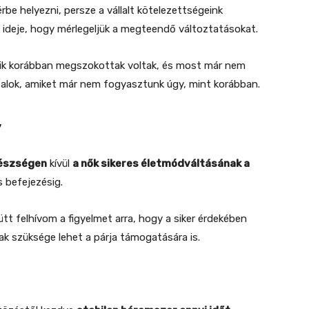
rbe helyezni, persze a vállalt kötelezettségeink
 az ideje, hogy mérlegeljük a megteendő változtatásokat.
 amik korábban megszokottak voltak, és most már nem
 italok, amiket már nem fogyasztunk úgy, mint korábban.
v
gészségen
kívül
a nők sikeres életmódváltásának a
s befejezésig.
tt felhívom a figyelmet arra, hogy a siker érdekében
k szüksége lehet a párja támogatására is.