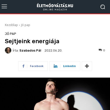
Kezdőlap
Jó pap
JÓ PAP
Sejtjeink energiája
Írta:
Szabados Pál
212
0
2022.06.20.
Facebook
Linkedin