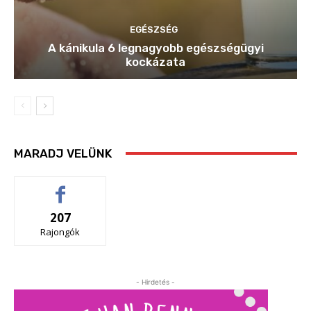
EGÉSZSÉG
A kánikula 6 legnagyobb egészségügyi
kockázata
MARADJ VELÜNK
207
Rajongók
- Hirdetés -