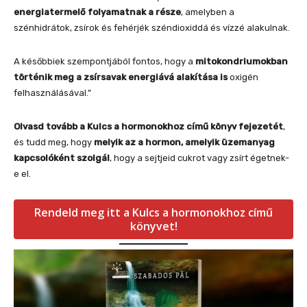
energiatermelő folyamatnak a része
, amelyben a
szénhidrátok, zsírok és fehérjék széndioxiddá és vízzé alakulnak.
A későbbiek szempontjából fontos, hogy a
mitokondriumokban
történik meg a zsírsavak energiává alakítása is
oxigén
felhasználásával.”
Olvasd tovább a Kulcs a hormonokhoz című könyv fejezetét
,
és tudd meg, hogy
melyik az a hormon, amelyik üzemanyag
kapcsolóként
szolgál
, hogy a sejtjeid cukrot vagy zsírt égetnek-
e el.
Rendeld meg itt a Kulcs a hormonokhoz című
könyvet!