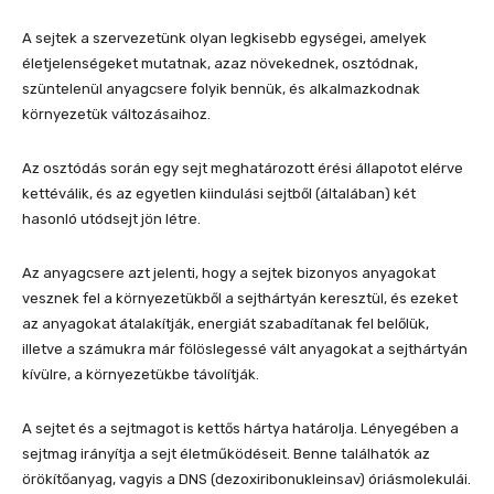
A sejtek a szervezetünk olyan legkisebb egységei, amelyek
életjelenségeket mutatnak, azaz növekednek, osztódnak,
szüntelenül anyagcsere folyik bennük, és alkalmazkodnak
környezetük változásaihoz.
Az osztódás során egy sejt meghatározott érési állapotot elérve
kettéválik, és az egyetlen kiindulási sejtből (általában) két
hasonló utódsejt jön létre.
Az anyagcsere azt jelenti, hogy a sejtek bizonyos anyagokat
vesznek fel a környezetükből a sejthártyán keresztül, és ezeket
az anyagokat átalakítják, energiát szabadítanak fel belőlük,
illetve a számukra már fölöslegessé vált anyagokat a sejthártyán
kívülre, a környezetükbe távolítják.
A sejtet és a sejtmagot is kettős hártya határolja. Lényegében a
sejtmag irányítja a sejt életműködéseit. Benne találhatók az
örökítőanyag, vagyis a DNS (dezoxiribonukleinsav) óriásmolekulái.