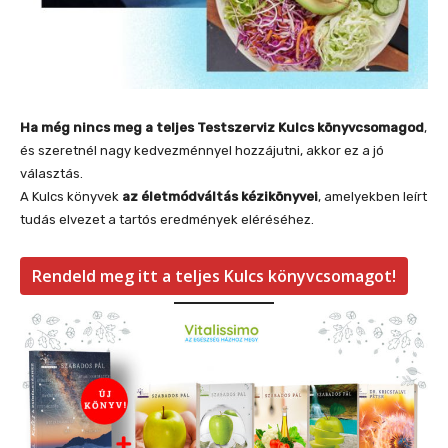
Ha még nincs meg a teljes Testszerviz Kulcs könyvcsomagod
,
és szeretnél nagy kedvezménnyel hozzájutni, akkor ez a jó
választás.
A Kulcs könyvek
az életmódváltás kézikönyvei
, amelyekben leírt
tudás elvezet a tartós eredmények eléréséhez.
Rendeld meg itt a teljes Kulcs könyvcsomagot!