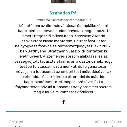
Szabados Pál
https://www.testszerviztudastar.hu/
Küldetésem az életmódváltással és táplálkozással
kapcsolatos igényes, tudományosan megalapozott,
ismeretterjesztő művek írása. Könyveim állandó
szaklektora kiváló mentorom, Dr. Kricsfalvi Péter
belgyógyász főorvos és természetgyógyász, akit 2007-
ben Batthyány-Strattmann László-díj tüntettek ki
életművéért. A személyes sorsom alakulása, és az
összegyűjtött tapasztalataim is arra ösztönöznek, hogy
tovább folytassam ezt a munkát, és folyamatosan
növeljem a tudásomat az emberi test működésével, az
életmóddal és a különféle étrenddel és más, ide
kapcsolódó ismeretek megszerzésével. Ezt a
folyamatosan bővülő tudásomat nagy örömmel osztom
meg a műveim iránt érdeklődőkkel.
ELŐZŐ CIKK
KÖVETKEZŐ CIKK