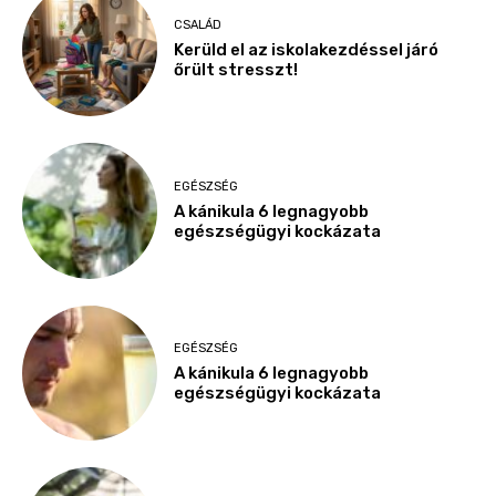
CSALÁD
Kerüld el az iskolakezdéssel járó
őrült stresszt!
EGÉSZSÉG
A kánikula 6 legnagyobb
egészségügyi kockázata
EGÉSZSÉG
A kánikula 6 legnagyobb
egészségügyi kockázata