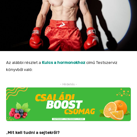
Az alábbi részlet a
Kulcs a hormonokhoz
című Testszerviz
könyvből való:
- Hirdetés -
„
Mit kell tudni a sejtekről?