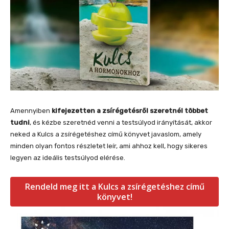
Amennyiben
kifejezetten a zsírégetésről szeretnél többet
tudni
, és kézbe szeretnéd venni a testsúlyod irányítását, akkor
neked a Kulcs a zsírégetéshez című könyvet javaslom, amely
minden olyan fontos részletet leír, ami ahhoz kell, hogy sikeres
legyen az ideális testsúlyod elérése.
Rendeld meg itt a Kulcs a zsírégetéshez című
könyvet!