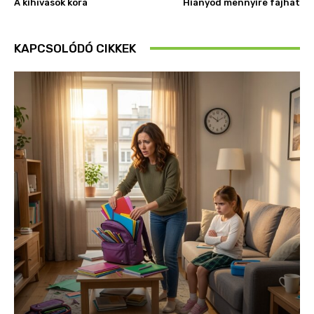
A kihívások kora
Hiányod mennyire fájhat
KAPCSOLÓDÓ CIKKEK