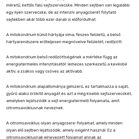
méretű, kettős falú sejtszervecske. Minden sejtben van legalább
egy ilyen szervecske, de az intenzív anyagcserét folytató
sejtekben akár több ezer darab is előfordulhat.
A mitokondrium külső hártyája sima, feszes felületű, a belső
hártyarendszere erőteljesen megnövelve felületét, redőzött.
A mitokondrium belső redőzöttségének a mértéke függ az
energiatermelés intenzitásától: lemezes szerkezetű a kevésbé
aktív, a zsákos vagy csöves az aktívabb.
A mitokondrium alapállománya gélszerű, ez tartalmazza a saját,
gyűrű alakú örökítő anyagát és azt a még kisebb sejtszervecskét,
amelyben lejátszódik a sejt energiatermelő folyamata, amit
citromsavciklusnak neveznek.
A citromsavciklus olyan anyagcsere-folyamat, amely minden
olyan élő sejtben lejátszódik, amely oxigént használ. Ez a
citromsavciklusnak elnevezett folyamat annak az