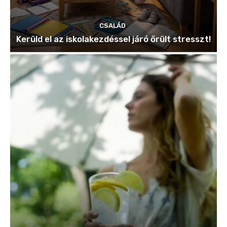
CSALÁD
Kerüld el az iskolakezdéssel járó őrült stresszt!