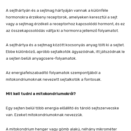
A sejthártyán és a sejtmag hártyáján vannak a különféle
hormonokra érzékeny receptorok, amelyeken keresztül a sejt
vagy a sejtmag érzékeli a receptorhoz kapcsolódó hormont, és ez
az összekapcsolódás váltja ki a hormonra jellemző folyamatot.
A sejthártya és a sejtmag között kocsonyás anyag tölti ki a sejtet.
Ebbe különböző, apróbb sejtalkotók ágyazódnak, itt játszódnak le
a sejten belüli anyagcsere-folyamatok.
Az energiafelszabadító folyamatok szempontjából a
mitokondriumoknak nevezett sejtalkotók a fontosak.
Mit kell tudni a mitokondriumokról?
Egy sejten belül több energia előállító és tároló sejtszervecske
van. Ezeket mitokondriumoknak nevezzük.
A mitokondrium henger vagy gömb alakú, néhány mikrométer