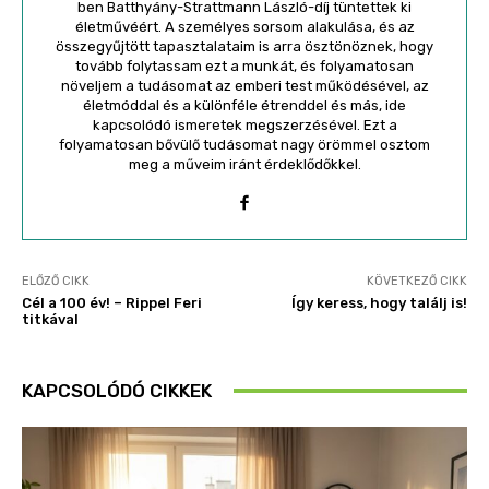
ben Batthyány-Strattmann László-díj tüntettek ki
életművéért. A személyes sorsom alakulása, és az
összegyűjtött tapasztalataim is arra ösztönöznek, hogy
tovább folytassam ezt a munkát, és folyamatosan
növeljem a tudásomat az emberi test működésével, az
életmóddal és a különféle étrenddel és más, ide
kapcsolódó ismeretek megszerzésével. Ezt a
folyamatosan bővülő tudásomat nagy örömmel osztom
meg a műveim iránt érdeklődőkkel.
ELŐZŐ CIKK
KÖVETKEZŐ CIKK
Cél a 100 év! – Rippel Feri
Így keress, hogy találj is!
titkával
KAPCSOLÓDÓ CIKKEK