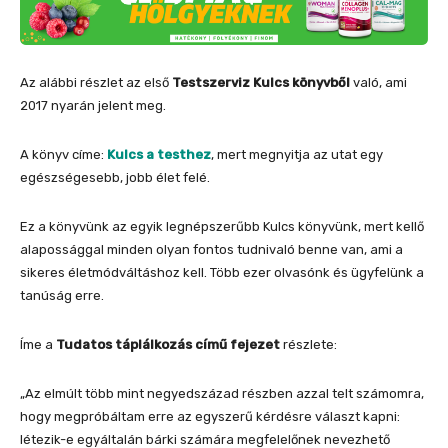
Az alábbi részlet az első
Testszerviz Kulcs könyvből
való, ami
2017 nyarán jelent meg.
A könyv címe:
Kulcs a testhez
, mert megnyitja az utat egy
egészségesebb, jobb élet felé.
Ez a könyvünk az egyik legnépszerűbb Kulcs könyvünk, mert kellő
alapossággal minden olyan fontos tudnivaló benne van, ami a
sikeres életmódváltáshoz kell. Több ezer olvasónk és ügyfelünk a
tanúság erre.
Íme a
Tudatos táplálkozás című fejezet
részlete:
„Az elmúlt több mint negyedszázad részben azzal telt számomra,
hogy megpróbáltam erre az egyszerű kérdésre választ kapni:
létezik-e egyáltalán bárki számára megfelelőnek nevezhető