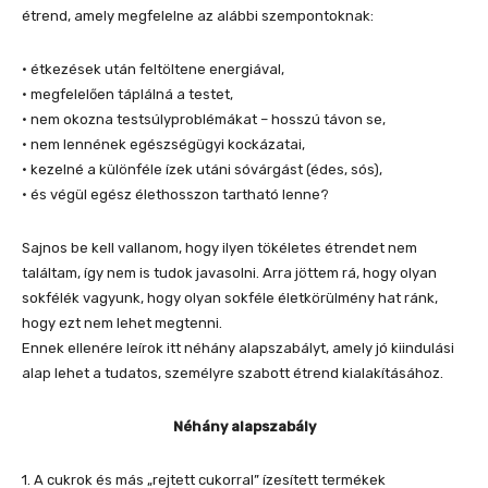
étrend, amely megfelelne az alábbi szempontoknak:
• étkezések után feltöltene energiával,
• megfelelően táplálná a testet,
• nem okozna testsúlyproblémákat – hosszú távon se,
• nem lennének egészségügyi kockázatai,
• kezelné a különféle ízek utáni sóvárgást (édes, sós),
• és végül egész élethosszon tartható lenne?
Sajnos be kell vallanom, hogy ilyen tökéletes étrendet nem
találtam, így nem is tudok javasolni. Arra jöttem rá, hogy olyan
sokfélék vagyunk, hogy olyan sokféle életkörülmény hat ránk,
hogy ezt nem lehet megtenni.
Ennek ellenére leírok itt néhány alapszabályt, amely jó kiindulási
alap lehet a tudatos, személyre szabott étrend kialakításához.
Néhány alapszabály
1. A cukrok és más „rejtett cukorral” ízesített termékek