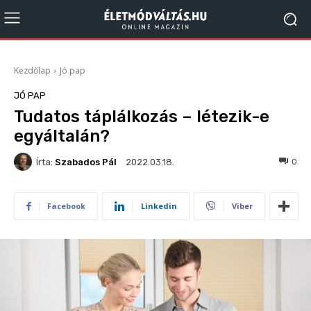
Kezdőlap
Jó pap
JÓ PAP
Tudatos táplálkozás – létezik-e
egyáltalán?
Írta:
Szabados Pál
495
0
2022.03.18.
Facebook
Linkedin
Viber