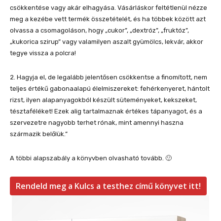
csökkentése vagy akár elhagyása. Vásárláskor feltétlenül nézze
meg a kezébe vett termék összetételét, és ha többek között azt
olvassa a csomagoláson, hogy „cukor”, „dextróz”, „fruktóz”,
„kukorica szirup” vagy valamilyen aszalt gyümölcs, lekvár, akkor
tegye vissza a polcra!
2. Hagyja el, de legalább jelentősen csökkentse a finomított, nem
teljes értékű gabonaalapú élelmiszereket: fehérkenyeret, hántolt
rizst, ilyen alapanyagokból készült süteményeket, kekszeket,
tésztaféléket! Ezek alig tartalmaznak értékes tápanyagot, és a
szervezetre nagyobb terhet rónak, mint amennyi haszna
származik belőlük.”
A többi alapszabály a könyvben olvasható tovább. 🙂
Rendeld meg a Kulcs a testhez című könyvet itt!