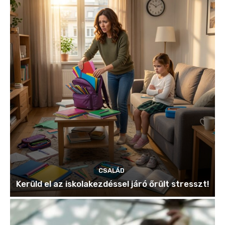
CSALÁD
Kerüld el az iskolakezdéssel járó őrült stresszt!