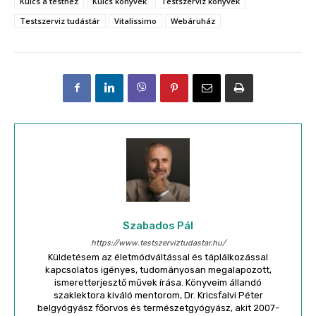
Kulcs a testhez
Kulcs könyvek
Testszerviz könyvek
Testszerviz tudástár
Vitalissimo
Webáruház
Szabados Pál
https://www.testszerviztudastar.hu/
Küldetésem az életmódváltással és táplálkozással
kapcsolatos igényes, tudományosan megalapozott,
ismeretterjesztő művek írása. Könyveim állandó
szaklektora kiváló mentorom, Dr. Kricsfalvi Péter
belgyógyász főorvos és természetgyógyász, akit 2007-