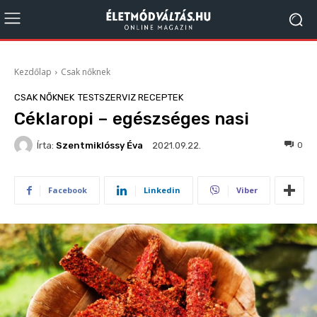
Kezdőlap
Csak nőknek
CSAK NŐKNEK
TESTSZERVIZ RECEPTEK
Céklaropi – egészséges nasi
Írta:
Szentmiklóssy Éva
1874
0
2021.09.22.
Facebook
Linkedin
Viber