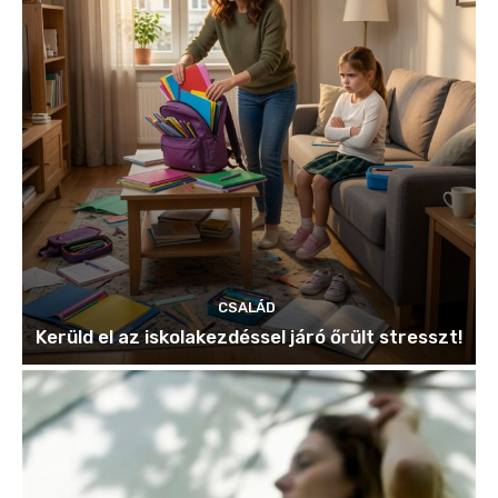
CSALÁD
Kerüld el az iskolakezdéssel járó őrült stresszt!