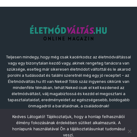
Teljesen mindegy, hogy még csak kacérkodsz az életmódváltással
vagy egy bizonytalan kezdő vagy, akinek rengeteg tanácsra van
szüksége, esetleg már sikeresen életmódot váltottál és le akarod
porolni a tudásodat és találni szeretnél még egy jó receptet – az
Életmódváltás.hu itt van Neked! Több száz ingyenes cikkünk van
mindenféle témában, tehát Neked csak el kell kezdened az
életmódváltást, válj magabiztossá és kezdd el megosztani a
tapasztalataidat, eredményeidet az egészségesebb, boldogabb
önmagadról a barátaidnak, a családodnak!
Kedves Látogató! Tájékoztatjuk, hogy a honlap felhasználói
Kapcsolat:
kapcsolat@eletmodvaltas.hu
élmény fokozásának érdekében sütiket alkalmazunk. A
honlapunk használatával Ön a tájékoztatásunkat tudomásul
veszi.