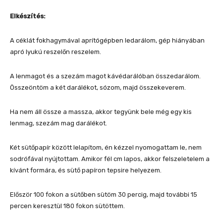
Elkészítés:
A céklát fokhagymával aprítógépben ledarálom, gép hiányában
apró lyukú reszelőn reszelem.
A lenmagot és a szezám magot kávédarálóban összedarálom.
Összeöntöm a két darálékot, sózom, majd összekeverem.
Ha nem áll össze a massza, akkor tegyünk bele még egy kis
lenmag, szezám mag darálékot.
Két sütőpapír között lelapítom, én kézzel nyomogattam le, nem
sodrófával nyújtottam. Amikor fél cm lapos, akkor felszeletelem a
kívánt formára, és sütő papíron tepsire helyezem.
Először 100 fokon a sütőben sütöm 30 percig, majd további 15
percen keresztül 180 fokon sütöttem.