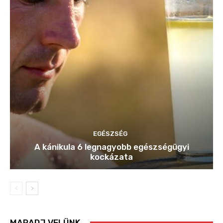
EGÉSZSÉG
A kánikula 6 legnagyobb egészségügyi
kockázata
MARADJ VELÜNK