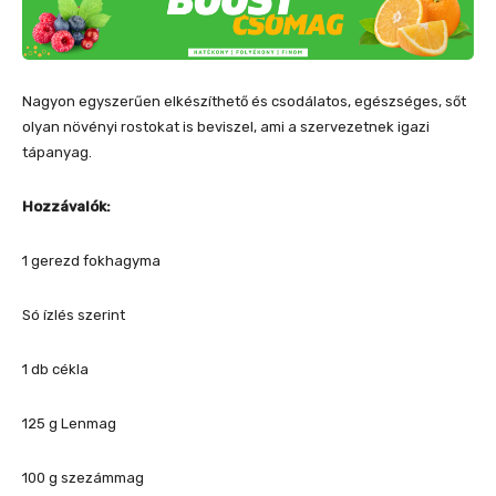
Nagyon egyszerűen elkészíthető és csodálatos, egészséges, sőt
olyan növényi rostokat is beviszel, ami a szervezetnek igazi
tápanyag.
Hozzávalók:
1 gerezd fokhagyma
Só ízlés szerint
1 db cékla
125 g Lenmag
100 g szezámmag