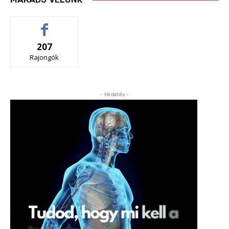
207
Rajongók
- Hirdetés -