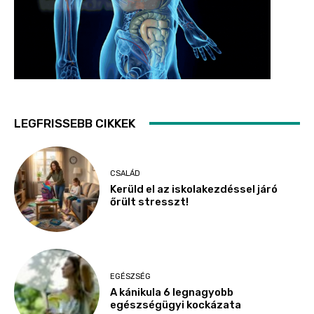
LEGFRISSEBB CIKKEK
CSALÁD
Kerüld el az iskolakezdéssel járó
őrült stresszt!
EGÉSZSÉG
A kánikula 6 legnagyobb
egészségügyi kockázata