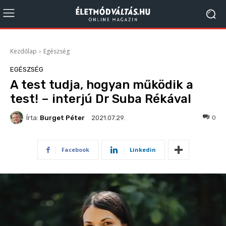
Kezdőlap
Egészség
EGÉSZSÉG
A test tudja, hogyan működik a
test! – interjú Dr Suba Rékával
Írta:
Burget Péter
359
0
2021.07.29.
Facebook
Linkedin