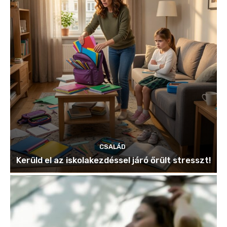
CSALÁD
Kerüld el az iskolakezdéssel járó őrült stresszt!