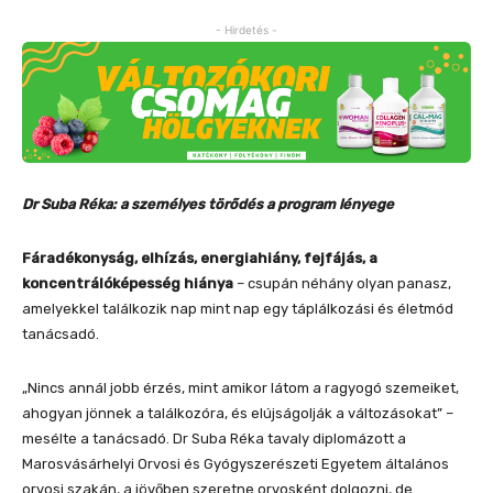
- Hirdetés -
Dr Suba Réka: a személyes törődés a program lényege
Fáradékonyság, elhízás, energiahiány, fejfájás, a
koncentrálóképesség hiánya
– csupán néhány olyan panasz,
amelyekkel találkozik nap mint nap egy táplálkozási és életmód
tanácsadó.
„Nincs annál jobb érzés, mint amikor látom a ragyogó szemeiket,
ahogyan jönnek a találkozóra, és elújságolják a változásokat” –
mesélte a tanácsadó. Dr Suba Réka tavaly diplomázott a
Marosvásárhelyi Orvosi és Gyógyszerészeti Egyetem általános
orvosi szakán, a jövőben szeretne orvosként dolgozni, de