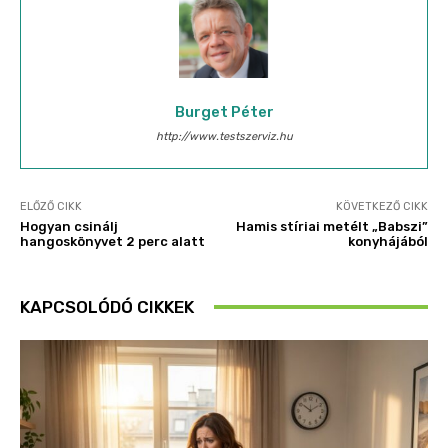
Burget Péter
http://www.testszerviz.hu
ELŐZŐ CIKK
KÖVETKEZŐ CIKK
Hogyan csinálj
Hamis stíriai metélt „Babszi”
hangoskönyvet 2 perc alatt
konyhájából
KAPCSOLÓDÓ CIKKEK