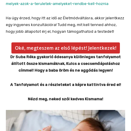
melyek-
azok-a-teruletek-amelyeket-
rendbe-kell-hoznia
Ha úgy érzed, hogy itt az idő az Életmódváltásra, akkor jelentkezz
egy ingyenes konzultációra! Tudd meg, mit kell tenned ahhoz,
hogy jobb állapotot érj el, hogyan támogathatod a testedet!
Oké, megteszem az első lépést! Jelentkezek!
Dr Suba Réka gyakorló édesanya különleges tanfolyamot
állított össze kismamáknak, Kulcs a csecsemőápoláshoz
címmel! Hogy a baba öröm és ne aggódás legyen!
A Tanfolyamot és a részleteket a képre kattintva éred el!
Nézd meg, neked szól kedves Kismama!