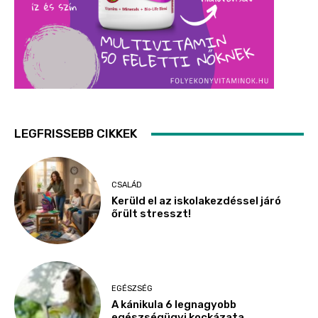
LEGFRISSEBB CIKKEK
CSALÁD
Kerüld el az iskolakezdéssel járó
őrült stresszt!
EGÉSZSÉG
A kánikula 6 legnagyobb
egészségügyi kockázata