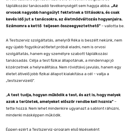
táplálkozási tanácsadói tevékenységét sem hagyja abba.
„Az
orvosok nagyobb hangsúlyt fektetnek a tiltásokra, és csak
kevés idő jut a tanácsokra, az életmódváltozás hogyanjaira.
Számomra a kettő teljesen összeegyeztethető”
– vallotta be.
A Testszerviz szolgáltatás, amelyről Réka is beszélt nekünk, nem
egy újabb fogyókúraötletet próbál eladni, nem is orvosi
szolgáltatás, hanem egy személyre szabott táplálkozási
tanácsadás. Célja a test fizikai állapotának, a mindennapi jó
közérzetnek a helyreállítása. Nem rövidtávú javulás, hanem egy
életet átívelő jobb fizikai állapot kialakítása a cél – vallja a
„testszervizelő”.
„
A test tudja, hogyan működik a test, és azt is, hogy melyek
azok a területek, amelyeket először rendbe kell hoznia”
–
tette hozzá. Nem lehet mindenkire ugyanazt a sablont ráhúzni,
mindenki másképpen működik.
Éppen ezért a Testszerviz-program első lépéseként