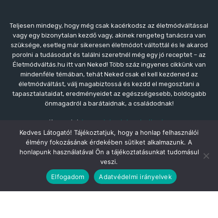
Teljesen mindegy, hogy még csak kacérkodsz az életmódváltással
vagy egy bizonytalan kezdő vagy, akinek rengeteg tanácsra van
szüksége, esetleg már sikeresen életmódot váltottál és le akarod
porolni a tudásodat és találni szeretnél még egy jó receptet – az
Életmódváltás.hu itt van Neked! Több száz ingyenes cikkünk van
mindenféle témában, tehát Neked csak el kell kezdened az
életmódváltást, válj magabiztossá és kezdd el megosztani a
tapasztalataidat, eredményeidet az egészségesebb, boldogabb
önmagadról a barátaidnak, a családodnak!
Kapcsolat:
kapcsolat@eletmodvaltas.hu
Kedves Látogató! Tájékoztatjuk, hogy a honlap felhasználói
élmény fokozásának érdekében sütiket alkalmazunk. A
honlapunk használatával Ön a tájékoztatásunkat tudomásul
veszi.
Partnerünk
Webműsor.hu - Az online műsorújság
Elfogadom
Adatvédelmi irányelvek
© Copyright - © 2021 Életmódváltás.hu | Az Életmódváltás.hu a