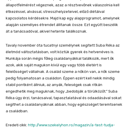
állapotfelmérést végeznek, azaz a résztvevőnek válaszolnia kell
étkezéssel, alvással, stresszhelyzeteivel, előző diétáival
kapcsolatos kérdésekre. Majd kap egy alapprogramot, amelynek
alapján személyes étrendet állítanak össze. Ezt együtt beszélik
át a tanácsadóval, akivel hetente találkoznak.
Tavaly november óta tucatnyi személynek segített Suba Réka az
életmód változtatásban, volt köztük gyerek és hetvenéves is.
Munkája során mégis főleg családanyákkal találkozik, mert ők
azok, akik saját magukon kívül egy vagy több életért is
felelősséget vállalnak. A család szeme a nőkön van, a nők szeme
pedig folyamatosan a családon. Éppen ezért kell nekik mindig
stabil pontként állniuk, az anyák, feleségek csak ritkán
engedhetik meg maguknak, hogy „bedobják a törülközőt.” Suba
Réka úgy érzi, tanácsaival, tapasztalatával és odaadásával sokat
segíthet a családanyáknak abban, hogy egészséget teremtsenek
a családban.
Eredeti cikk:
http://www.szekelyhon.ro/
magazin/a-test-tudja-