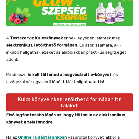
A
Testszerviz Kulcskönyvek
ennek jegyében jelentek meg
elektronikus, letölthető formában.
És azok számára, akik
inkább hallgatnák ezeket az alábbiakban praktikus segítséget
adunk.
Mindössze
le kell töltened a megvásárolt e-könyvet,
és
elvégezni pár egyszerű lépést. Már hallgathatod is!
Kulcs könyveinket letölthető formában itt
találod!
Első legfontosabb lépés az, hogy töltsd le az elektronikus
könyvet a telefonodra.
Ha az
Online Tudástárunkban
vásároltál könyvet, akkor a