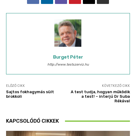
Burget Péter
http://www.testszerviz.hu
ELŐZŐ CIKK
KÖVETKEZŐ CIKK
Sajtos fokhagymás sült
A test tudja, hogyan működik
brokkoli
a test! – interjú Dr Suba
Rékával
KAPCSOLÓDÓ CIKKEK