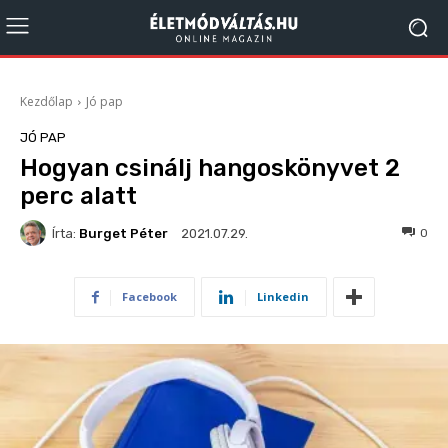
Kezdőlap
Jó pap
JÓ PAP
Hogyan csinálj hangoskönyvet 2
perc alatt
Írta:
Burget Péter
420
0
2021.07.29.
Facebook
Linkedin