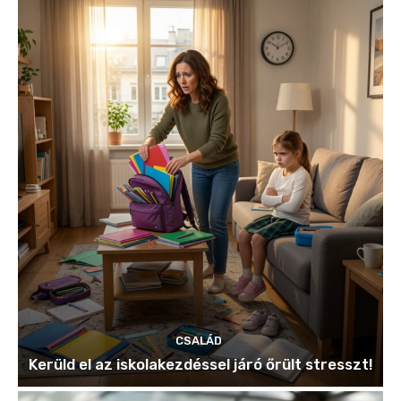
CSALÁD
Kerüld el az iskolakezdéssel járó őrült stresszt!