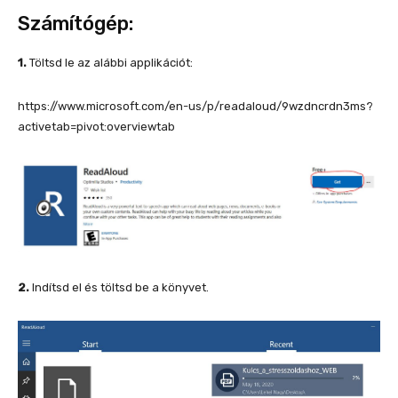
Számítógép:
1.
Töltsd le az alábbi applikációt:
https://www.microsoft.com/en-us/p/readaloud/9wzdncrdn3ms?
activetab=pivot:overviewtab
2.
Indítsd el és töltsd be a könyvet.