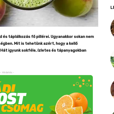
L
és táplálkozás fő pillérei. Ugyanakkor sokan nem
égben. Mit is tehetünk azért, hogy a kellő
át igyunk sokféle, ízletes és tápanyagokban
- Hirdetés -