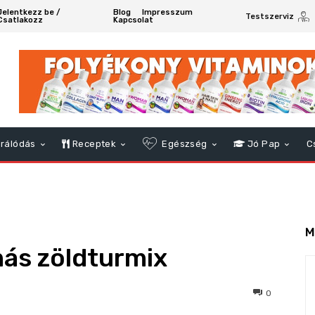
Jelentkezz be /
Blog
Impresszum
Testszerviz
Csatlakozz
Kapcsolat
rálódás
Receptek
Egészség
Jó Pap
C
M
más zöldturmix
369
0