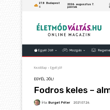
27.8
Budapest
2026. augusztus 7.
péntek
C
Egyél Jól!
Mozgás
Regene
Kezdőlap
Egyél jól!
EGYÉL JÓL!
Fodros keles – al
Írta:
Burget Péter
2021.07.26.