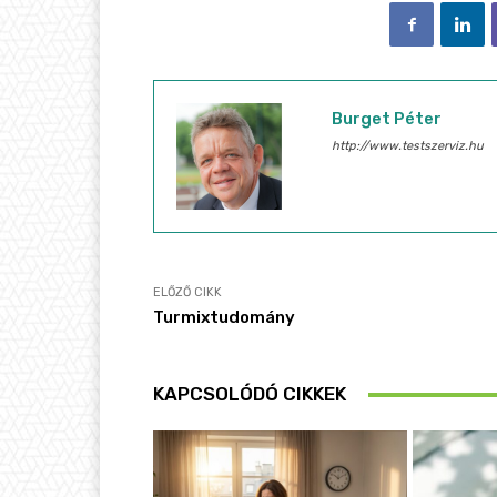
Burget Péter
http://www.testszerviz.hu
ELŐZŐ CIKK
Turmixtudomány
KAPCSOLÓDÓ CIKKEK