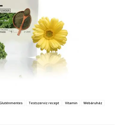
Gluténmentes
Testszerviz recept
Vitamin
Webáruház