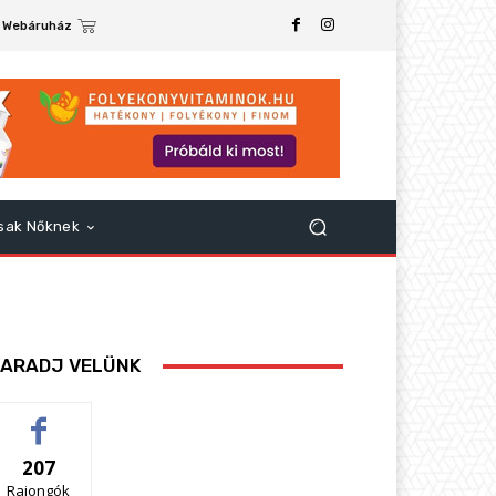
Webáruház
sak Nőknek
ARADJ VELÜNK
207
Rajongók