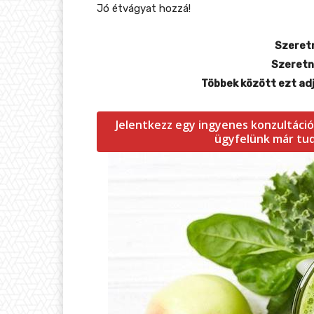
Jó étvágyat hozzá!
Szeretn
Szeretné
Többek között ezt ad
Jelentkezz egy ingyenes konzultációr
ügyfelünk már tudj