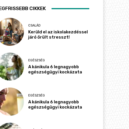
EGFRISSEBB CIKKEK
CSALÁD
Kerüld el az iskolakezdéssel
járó őrült stresszt!
EGÉSZSÉG
A kánikula 6 legnagyobb
egészségügyi kockázata
EGÉSZSÉG
A kánikula 6 legnagyobb
egészségügyi kockázata