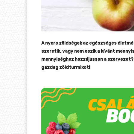
A nyers zöldségek az egészséges életmód 
szeretik, vagy nem eszik a kívánt mennyis
mennyiséghez hozzájusson a szervezet? H
gazdag zöldturmixot!