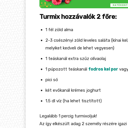
Turmix hozzávalók 2 főre:
1 fél zöld alma
2-3 csészényi zöld leveles saláta (kínai kel
melyiket kedveli de lehet vegyesen)
1 teáskanál extra szűz olívaolaj
1 púpozott teáskanál
fodros kel por
vagy 
pici só
két evőkanál krémes joghurt
1.5 dl víz (ha lehet tisztított)
Legalább 1 percig turmixoljuk!
Az így elkészült adag 2 személy részére igazi 