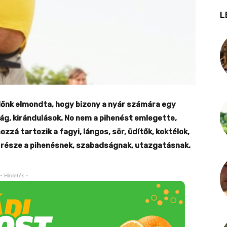
L
dőnk elmondta, hogy bizony a nyár számára egy
ág, kirándulások. No nem a pihenést emlegette,
zá tartozik a fagyi, lángos, sör, üdítők, koktélok,
ez része a pihenésnek, szabadságnak, utazgatásnak.
- Hirdetés -