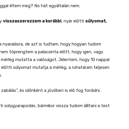
lsággal éltem meg? No hát egyáltalán nem.
gy
visszaszerezzem a korábbi
, nyár előtti
súlyomat,
 nyaralásra, de azt is tudtam, hogy hogyan tudom
 nem töprengtem a palacsinta előtt, hogy igen, vagy
 mérleg mutatta a valóságot. Jelentem, hogy 10 nappal
előtti súlyomat mutatja a mérleg, a ruhatáram teljesen
.
abálás”, és időnként a jövőben is elő fog fordulni.
i súlygyarapodás, bármikor vissza tudom állítani a test