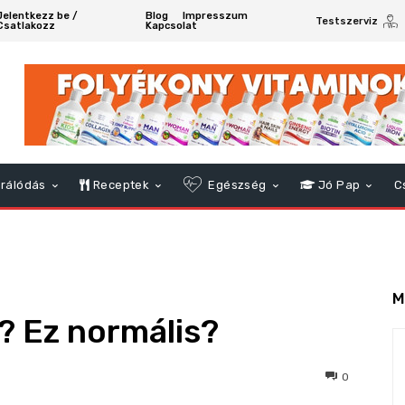
Jelentkezz be /
Blog
Impresszum
Testszerviz
Csatlakozz
Kapcsolat
rálódás
Receptek
Egészség
Jó Pap
C
M
n? Ez normális?
469
0