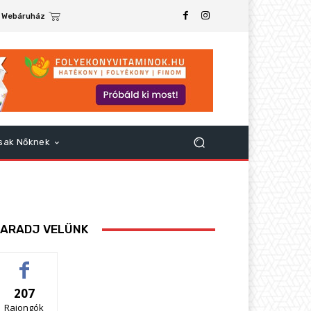
Webáruház
sak Nőknek
ARADJ VELÜNK
207
Rajongók