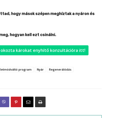
 láttad, hogy mások szépen meghíztak a nyáron és
meg, hogyan kell ezt csinálni.
 okozta károkat enyhítő konzultációra itt!
Életmódváltó program
Nyár
Regenerálódás