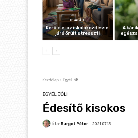
CSALÁD
Kerüld el az iskolakezdéssel
A káni
járó őrült stresszt!
egészs