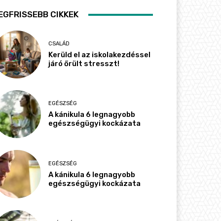
EGFRISSEBB CIKKEK
CSALÁD
Kerüld el az iskolakezdéssel
járó őrült stresszt!
EGÉSZSÉG
A kánikula 6 legnagyobb
egészségügyi kockázata
EGÉSZSÉG
A kánikula 6 legnagyobb
egészségügyi kockázata