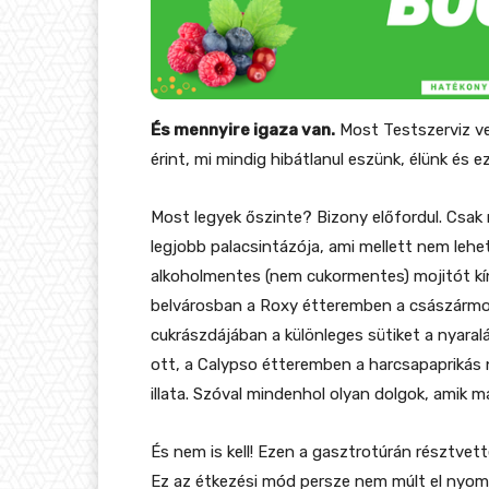
És mennyire igaza van.
Most Testszerviz v
érint, mi mindig hibátlanul eszünk, élünk és e
Most legyek őszinte? Bizony előfordul. Csak 
legjobb palacsintázója, ami mellett nem lehet 
alkoholmentes (nem cukormentes) mojitót kíná
belvárosban a Roxy étteremben a császármorz
cukrászdájában a különleges sütiket a nyaralás 
ott, a Calypso étteremben a harcsapaprikás n
illata. Szóval mindenhol olyan dolgok, amik 
És nem is kell! Ezen a gasztrotúrán résztve
Ez az étkezési mód persze nem múlt el nyomta