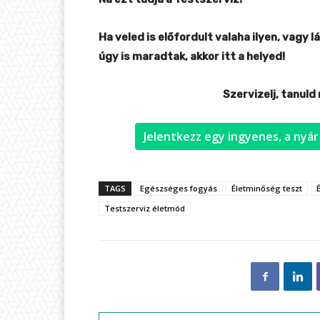
Ha veled is előfordult valaha ilyen, vagy
úgy is maradtak, akkor itt a helyed!
Szervizelj, tanuld 
Jelentkezz egy ingyenes, a nyár
TAGS
Egészséges fogyás
Életminőség teszt
Testszerviz életmód