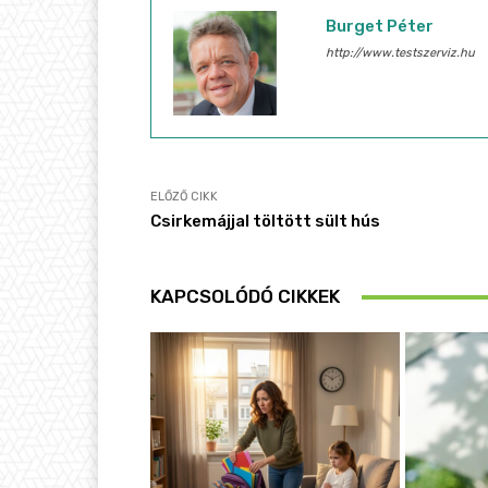
Burget Péter
http://www.testszerviz.hu
ELŐZŐ CIKK
Csirkemájjal töltött sült hús
KAPCSOLÓDÓ CIKKEK