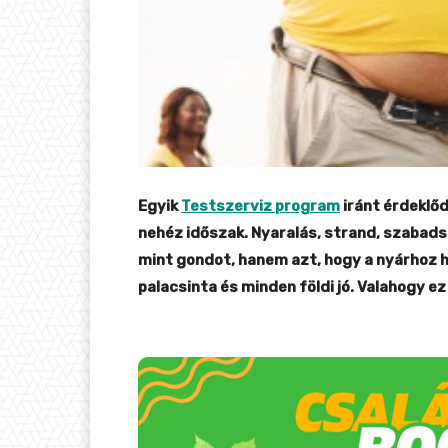
Egyik
Testszerviz program
iránt érdeklő
nehéz időszak. Nyaralás, strand, szabads
mint gondot, hanem azt, hogy a nyárhoz hoz
palacsinta és minden földi jó. Valahogy 