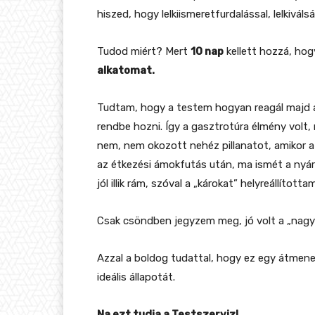
hiszed, hogy lelkiismeretfurdalással, lelkivá
Tudod miért? Mert
10 nap
kellett hozzá, ho
alkatomat.
Tudtam, hogy a testem hogyan reagál majd a
rendbe hozni. Így a gasztrotúra élmény volt,
nem, nem okozott nehéz pillanatot, amikor a
az étkezési ámokfutás után, ma ismét a nyár 
jól illik rám, szóval a „károkat” helyreállítottam
Csak csöndben jegyzem meg, jó volt a „nagy z
Azzal a boldog tudattal, hogy ez egy átmenet
ideális állapotát.
Na ezt tudja a Testszerviz!