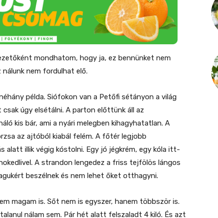
ezetőként mondhatom, hogy ja, ez bennünket nem
z nálunk nem fordulhat elő.
néhány példa. Siófokon van a Petőfi sétányon a világ
csak úgy elsétálni. A parton előttünk áll az
ló kis bár, ami a nyári melegben kihagyhatatlan. A
sa az ajtóból kiabál felém. A főtér legjobb
alatt illik végig kóstolni. Egy jó jégkrém, egy kóla itt-
okedlivel. A strandon lengedez a friss tejfölös lángos
magukért beszélnek és nem lehet őket otthagyni.
ttem magam is. Sőt nem is egyszer, hanem többször is.
lanul nálam sem. Pár hét alatt felszaladt 4 kiló. És azt