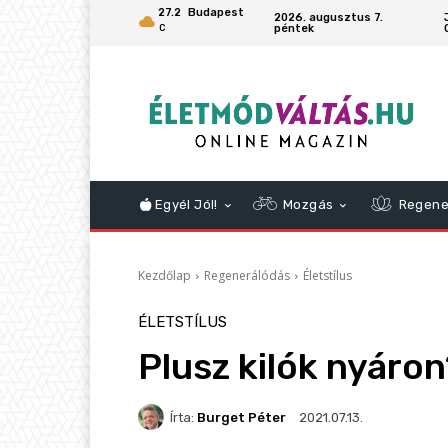
27.2
Budapest
2026. augusztus 7.
péntek
C
Egyél Jól!
Mozgás
Regene
Kezdőlap
Regenerálódás
Életstílus
ÉLETSTÍLUS
Plusz kilók nyáro
Írta:
Burget Péter
2021.07.13.