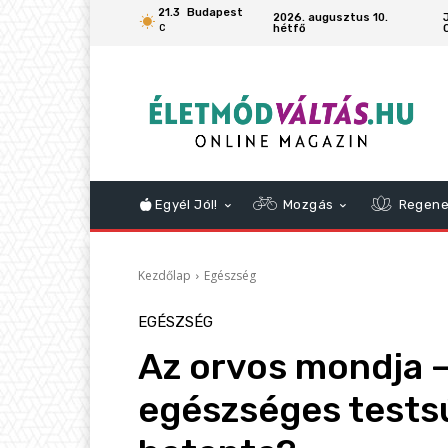
21.3
Budapest
2026. augusztus 10.
hétfő
C
Egyél Jól!
Mozgás
Regene
Kezdőlap
Egészség
EGÉSZSÉG
Az orvos mondja –
egészséges tests