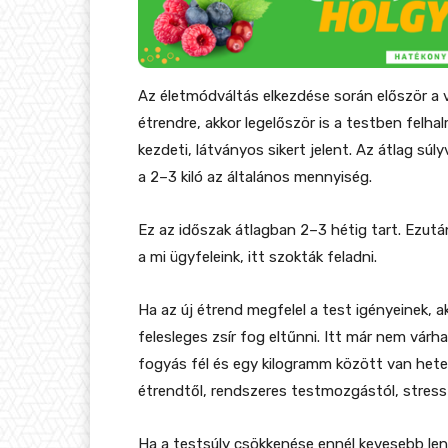
Az életmódváltás elkezdése során először a v
étrendre, akkor legelőször is a testben felh
kezdeti, látványos sikert jelent. Az átlag súl
a 2–3 kiló az általános mennyiség.
Ez az időszak átlagban 2–3 hétig tart. Ezutá
a mi ügyfeleink, itt szokták feladni.
Ha az új étrend megfelel a test igényeinek, 
felesleges zsír fog eltűnni. Itt már nem várh
fogyás fél és egy kilogramm között van heten
étrendtől, rendszeres testmozgástól, stress
Ha a testsúly csökkenése ennél kevesebb lenn