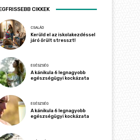
EGFRISSEBB CIKKEK
CSALÁD
Kerüld el az iskolakezdéssel
járó őrült stresszt!
EGÉSZSÉG
A kánikula 6 legnagyobb
egészségügyi kockázata
EGÉSZSÉG
A kánikula 6 legnagyobb
egészségügyi kockázata