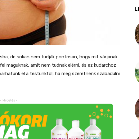
L
sba, de sokan nem tudják pontosan, hogy mit várjanak
ak fel maguknak, amit nem tudnak elérni, és ez kudarchoz
várhatunk el a testünktől, ha meg szeretnénk szabadulni
- Hirdetés -