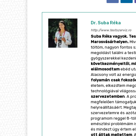
Dr. Suba Réka
http://www.testszerviz.ro
Suba Réka vagyok. Tes
Marosvásárhelyen.
Miv
töltöm, nagyon fontos 
megoldást találni a tes
gyógyszerekkel kezdeni
következményeitől, mi
elálmosodtam
ebéd utá
Alacsony volt az energi
folyamán csak fokozó
életem, elkezdtem megol
technológiával világoss
szervezetemben
. A p
megfelelően támogatjuk 
helyreállításáért. Megt
szervezetemre és azóta
programom reggel 8-tól,
emésztési problémáim i
és mindezt úgy értem e
ott álltak mellettem
. 