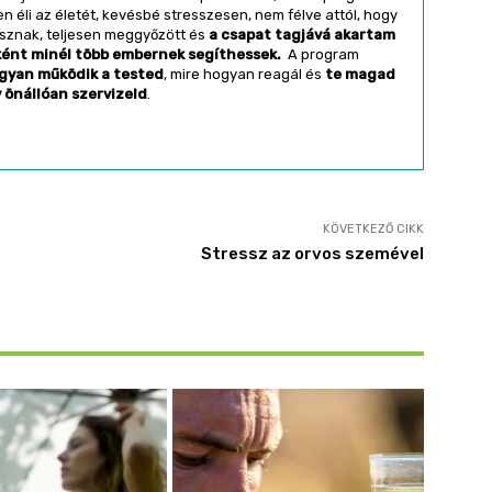
 éli az életét, kevésbé stresszesen, nem félve attól, hogy
ásznak, teljesen meggyőzött és
a csapat tagjává akartam
ként minél több embernek segíthessek.
A program
gyan működik a tested
, mire hogyan reagál és
te magad
y önállóan szervizeld
.
KÖVETKEZŐ CIKK
Stressz az orvos szemével