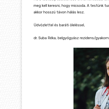
meg kell keresni, hogy micsoda. A testünk tu
akkor hosszú távon hálás lesz.
Üdvözlettel és baráti öleléssel,
dr. Suba Réka, belgyógyász rezidens/gyakor