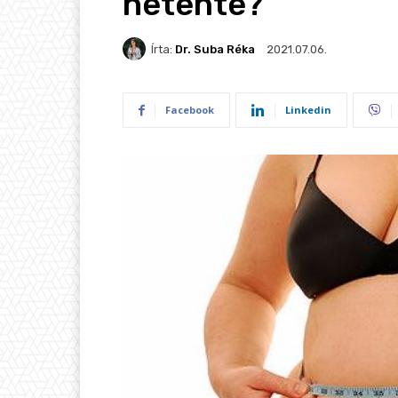
hetente?
Írta:
Dr. Suba Réka
2021.07.06.
Facebook
Linkedin