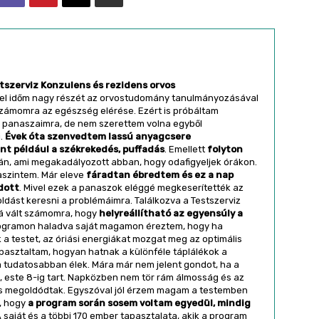
tszerviz Konzulens és rezidens orvos
el időm nagy részét az orvostudomány tanulmányozásával
számomra az egészség elérése. Ezért is próbáltam
ti panaszaimra, de nem szerettem volna egyből
.
Évek óta szenvedtem lassú anyagcsere
nt például a székrekedés, puffadás
. Emellett
folyton
n, ami megakadályozott abban, hogy odafigyeljek órákon.
aszintem. Már eleve
fáradtan ébredtem és ez a nap
dott
. Mivel ezek a panaszok eléggé megkeserítették az
dást keresni a problémáimra. Találkozva a Testszerviz
á vált számomra, hogy
helyreállítható az egyensúly a
rogramon haladva saját magamon éreztem, hogy ha
a testet, az óriási energiákat mozgat meg az optimális
apasztaltam, hogyan hatnak a különféle táplálékok a
 tudatosabban élek. Mára már nem jelent gondot, ha a
 este 8-ig tart. Napközben nem tör rám álmosság és az
s megoldódtak. Egyszóval jól érzem magam a testemben
l, hogy
a program során sosem voltam egyedül, mindig
A saját és a többi 170 ember tapasztalata, akik a program