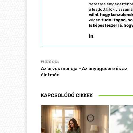
hatására elégedettebben
a leadott kilók visszam
válni, hogy konzulens
végén
tudni fogod, ho
is képes leszel rá, hog
ELŐZŐ CIKK
Az orvos mondja – Az anyagcsere és az
életmód
KAPCSOLÓDÓ CIKKEK