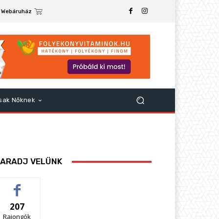
Webáruház
sak Nőknek
ARADJ VELÜNK
207
Rajongók