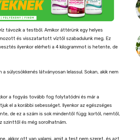
íz távozik a testből. Amikor áttérünk egy helyes
almozott és visszatartott víztől szabadulunk meg. Ez
yvesztés ilyenkor elérheti a 4 kilogrammot is hetente, de
n a súlycsökkenés látványosan lelassul. Sokan, akik nem
akkor a fogyás tovább fog folytatódni és már a
atjuk el a korábbi sebességet. Ilyenkor az egészséges
te, de ez a szám is sok mindentől függ: kortól, nemtől,
z szinttől és még sorolhatnám.
e, akkor ott van valami, amit a test nem szeret, és azt