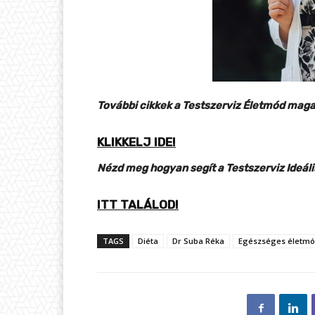
További cikkek a Testszerviz Életmód mag
KLIKKELJ IDE!
Nézd meg hogyan segít a Testszerviz Ideál
ITT TALÁLOD!
TAGS
Diéta
Dr Suba Réka
Egészséges életm