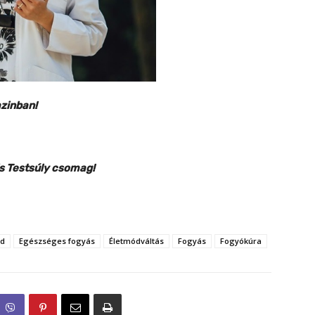
azinban!
is Testsúly csomag!
ód
Egészséges fogyás
Életmódváltás
Fogyás
Fogyókúra