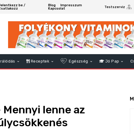
Jelentkezz be /
Blog
Impresszum
Testszerviz
Csatlakozz
Kapcsolat
rálódás
Receptek
Egészség
Jó Pap
C
M
 Mennyi lenne az
úlycsökkenés