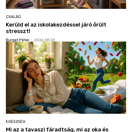
CSALÁD
Kerüld el az iskolakezdéssel járó őrült
stresszt!
Burget Péter
-
2026.08.05.
EGÉSZSÉG
Mi az a tavaszi fáradtság, mi az oka és