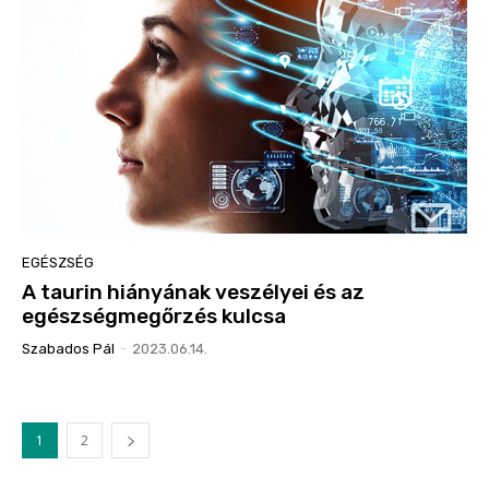
EGÉSZSÉG
A taurin hiányának veszélyei és az
egészségmegőrzés kulcsa
Szabados Pál
-
2023.06.14.
1
2