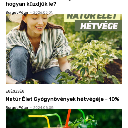
hogyan küzdjük le?
Burget Péter
-
2026.03.01.
EGÉSZSÉG
Natúr Élet Gyógynövények hétvégéje – 10%
Burget Péter
-
2024.08.08.