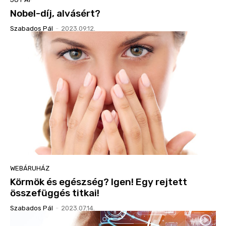
Nobel-díj, alvásért?
Szabados Pál
-
2023.09.12.
WEBÁRUHÁZ
Körmök és egészség? Igen! Egy rejtett
összefüggés titkai!
Szabados Pál
-
2023.07.14.