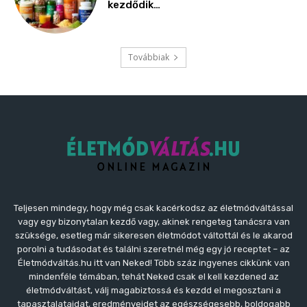
kezdődik…
Továbbiak
Teljesen mindegy, hogy még csak kacérkodsz az életmódváltással
vagy egy bizonytalan kezdő vagy, akinek rengeteg tanácsra van
szüksége, esetleg már sikeresen életmódot váltottál és le akarod
porolni a tudásodat és találni szeretnél még egy jó receptet – az
Életmódváltás.hu itt van Neked! Több száz ingyenes cikkünk van
mindenféle témában, tehát Neked csak el kell kezdened az
életmódváltást, válj magabiztossá és kezdd el megosztani a
tapasztalataidat, eredményeidet az egészségesebb, boldogabb