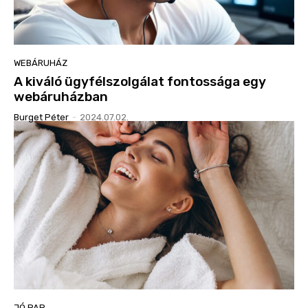
WEBÁRUHÁZ
A kiváló ügyfélszolgálat fontossága egy
webáruházban
Burget Péter
-
2024.07.02.
JÓ PAP