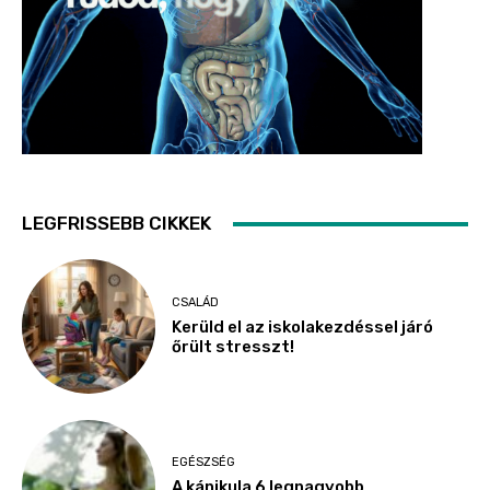
LEGFRISSEBB CIKKEK
CSALÁD
Kerüld el az iskolakezdéssel járó
őrült stresszt!
EGÉSZSÉG
A kánikula 6 legnagyobb