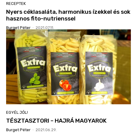
RECEPTEK
Nyers céklasaláta, harmonikus ízekkel és sok
hasznos fito-nutrienssel
Burget Péter
-
2021.07.11.
EGYÉL JÓL!
TÉSZTASZTORI – HAJRÁ MAGYAROK
Burget Péter
-
2021.06.29.