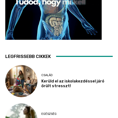
LEGFRISSEBB CIKKEK
CSALÁD
Kerüld el az iskolakezdéssel járó
őrült stresszt!
EGÉSZSÉG