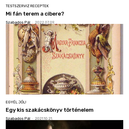
TESTSZERVIZ RECEPTEK
Mi fán terem a cibere?
Szabados Pál
-
2022.07.09.
EGYÉL JÓL!
Egy kis szakácskönyv történelem
Szabados Pál
-
2021.10.21.