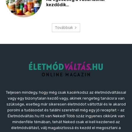
kezdődik…
Továbbiak
Teljesen mindegy, hogy még csak kacérkodsz az életmódváltással
vagy egy bizonytalan kezdő vagy, akinek rengeteg tanácsra van
szüksége, esetleg már sikeresen életmódot váltottál és le akarod
porolni a tudásodat és találni szeretnél még egy jó receptet – az
Életmódváltás.hu itt van Neked! Több száz ingyenes cikkünk van
mindenféle témában, tehát Neked csak el kell kezdened az
életmódváltást, válj magabiztossá és kezdd el megosztani a