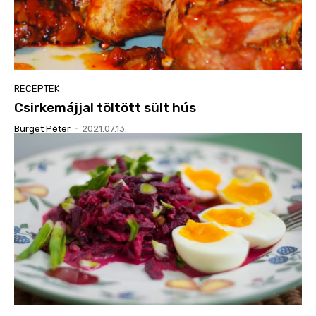
RECEPTEK
Csirkemájjal töltött sült hús
Burget Péter
-
2021.07.13.