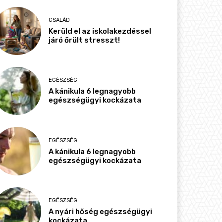
CSALÁD
Kerüld el az iskolakezdéssel
járó őrült stresszt!
EGÉSZSÉG
A kánikula 6 legnagyobb
egészségügyi kockázata
EGÉSZSÉG
A kánikula 6 legnagyobb
egészségügyi kockázata
EGÉSZSÉG
A nyári hőség egészségügyi
kockázata