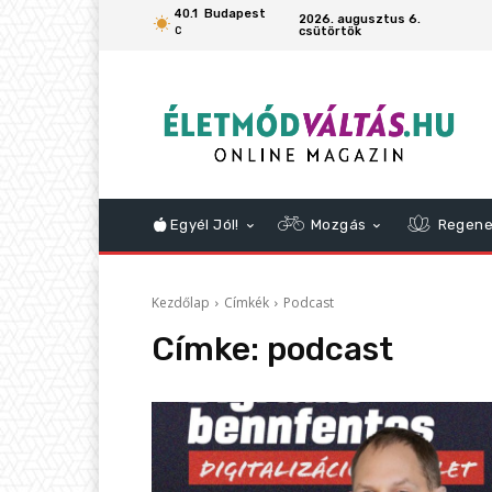
40.1
Budapest
2026. augusztus 6.
csütörtök
C
Egyél Jól!
Mozgás
Regene
Kezdőlap
Címkék
Podcast
Címke:
podcast