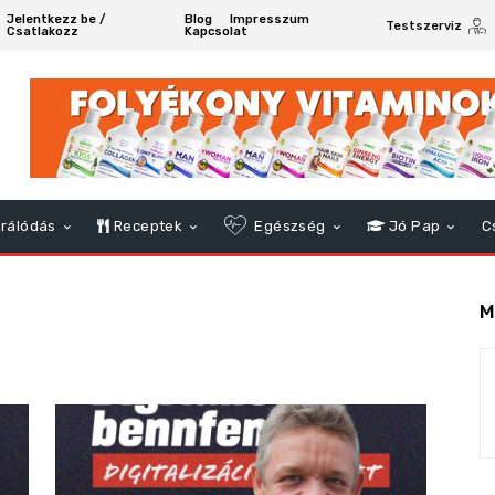
Jelentkezz be /
Blog
Impresszum
Testszerviz
Csatlakozz
Kapcsolat
rálódás
Receptek
Egészség
Jó Pap
C
M