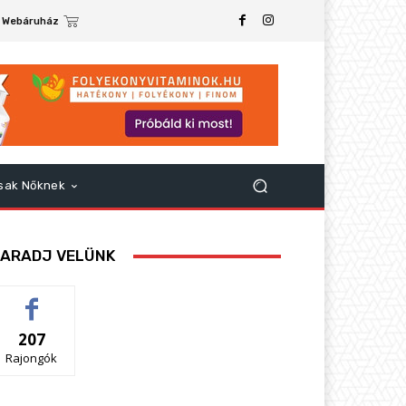
Webáruház
sak Nőknek
ARADJ VELÜNK
207
Rajongók