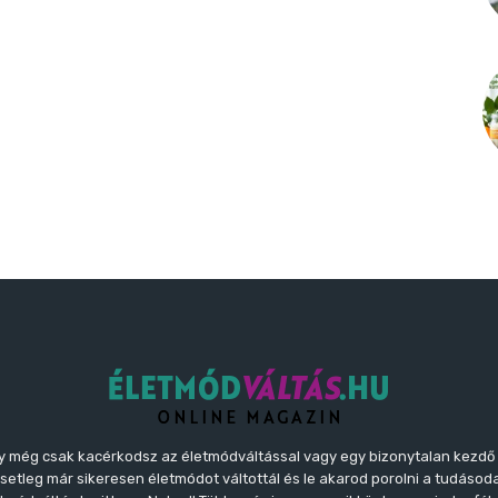
y még csak kacérkodsz az életmódváltással vagy egy bizonytalan kezdő
etleg már sikeresen életmódot váltottál és le akarod porolni a tudásoda