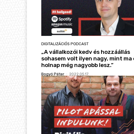
DIGITALIZÁCIÓS PODCAST
„A vállalkozói kedv és hozzáállás
sohasem volt ilyen nagy, mint ma 
holnap még nagyobb lesz.”
Bogyó Péter
-
2022.05.17.