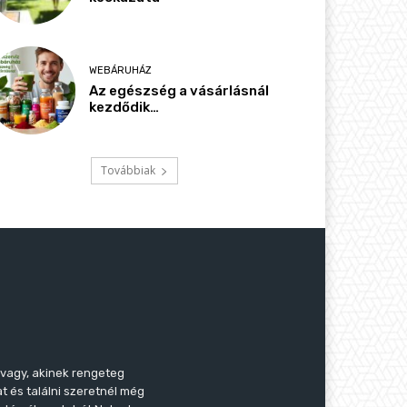
WEBÁRUHÁZ
Az egészség a vásárlásnál
kezdődik…
Továbbiak
 vagy, akinek rengeteg
t és találni szeretnél még