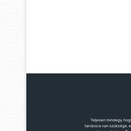
Teljesen mindegy, hog
tanácsra van szüksége, es