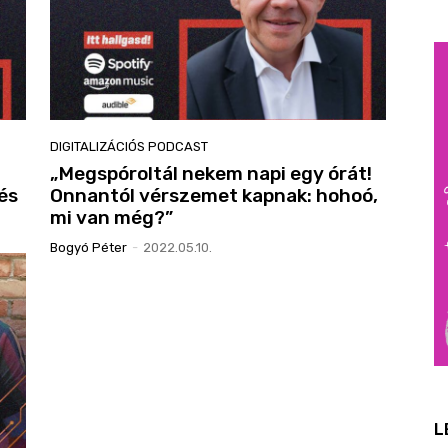
DIGITALIZÁCIÓS PODCAST
„Megspóroltál nekem napi egy órát!
és
Onnantól vérszemet kapnak: hohoó,
mi van még?”
Bogyó Péter
-
2022.05.10.
L