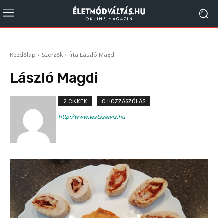
Kezdőlap
Szerzők
Írta László Magdi
László Magdi
2 CIKKEK
0 HOZZÁSZÓLÁS
http://www.testszerviz.hu