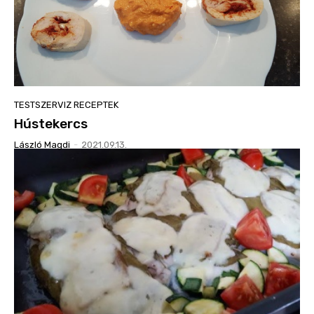
TESTSZERVIZ RECEPTEK
Hústekercs
László Magdi
-
2021.09.13.