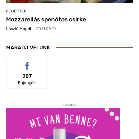
RECEPTEK
Mozzarellás spenótos csirke
László Magdi
-
2021.08.10.
MARADJ VELÜNK
207
Rajongók
- Hirdetés -