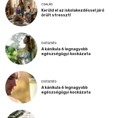
CSALÁD
Kerüld el az iskolakezdéssel járó
őrült stresszt!
EGÉSZSÉG
A kánikula 6 legnagyobb
egészségügyi kockázata
EGÉSZSÉG
A kánikula 6 legnagyobb
egészségügyi kockázata