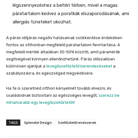
légszennyezéshez a beltéri térben, mivel a magas
páratartalom kedvez a poratkák elszaporodásának, ami
allergiás tüneteket okozhat.
A párás időjárás negatív hatásainak csökkentése érdekében
fontos az otthonban megfelelő páratartalom fenntartása. A
megfelelő mérték általában 30-50% közötti, amit páramérők
segítségével könnyen ellenőrizhetünk. Párás időszakban
különösen ajánljuk a
levegőszellőztető berendezéseket
a
szabályozásra, és egészséged megvédésére.
Ha Te is szeretnéd otthon kényelmét tovább élvezni, és
családodnak biztosítani az egészséges levegőt,
szerezz be
mihamarabb egy levegőszellőztetőt!
TAGS
Splendid Design
Szellőztetőrendszerek