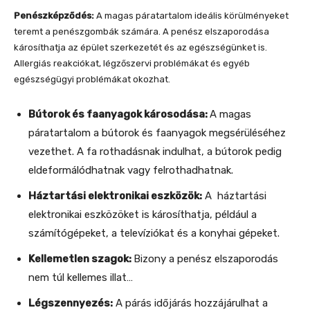
Penészképződés:
A magas páratartalom ideális körülményeket
teremt a penészgombák számára. A penész elszaporodása
károsíthatja az épület szerkezetét és az egészségünket is.
Allergiás reakciókat, légzőszervi problémákat és egyéb
egészségügyi problémákat okozhat.
Bútorok és faanyagok károsodása:
A magas
páratartalom a bútorok és faanyagok megsérüléséhez
vezethet. A fa rothadásnak indulhat, a bútorok pedig
eldeformálódhatnak vagy felrothadhatnak.
Háztartási elektronikai eszközök:
A háztartási
elektronikai eszközöket is károsíthatja, például a
számítógépeket, a televíziókat és a konyhai gépeket.
Kellemetlen szagok:
Bizony a penész elszaporodás
nem túl kellemes illat…
Légszennyezés:
A párás időjárás hozzájárulhat a