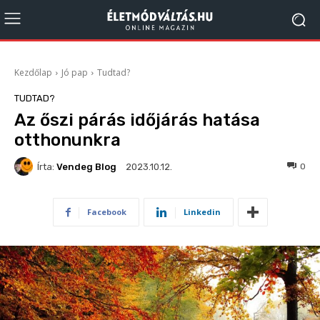
Kezdőlap
Jó pap
Tudtad?
TUDTAD?
Az őszi párás időjárás hatása
otthonunkra
Írta:
Vendeg Blog
174
0
2023.10.12.
Facebook
Linkedin