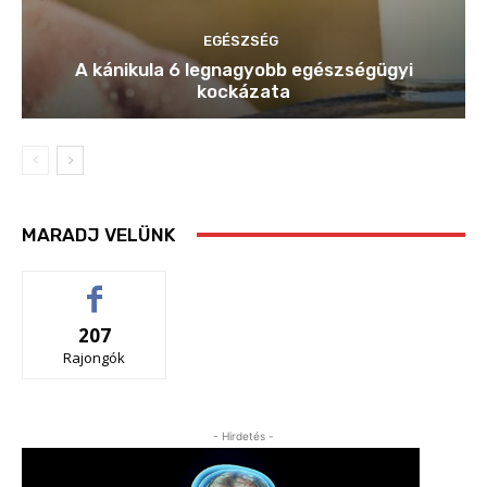
EGÉSZSÉG
A kánikula 6 legnagyobb egészségügyi
kockázata
MARADJ VELÜNK
207
Rajongók
- Hirdetés -