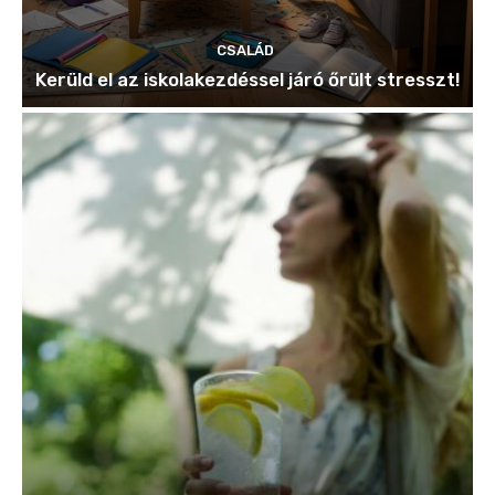
CSALÁD
Kerüld el az iskolakezdéssel járó őrült stresszt!