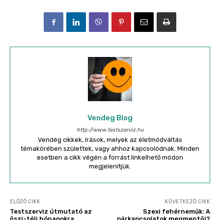
Vendeg Blog
http://www.testszerviz.hu
Vendég cikkek, írások, melyek az életmódváltás
témakörében születtek, vagy ahhoz kapcsolódnak. Minden
esetben a cikk végén a forrást linkelhető módon
megjelenítjük.
ELŐZŐ CIKK
KÖVETKEZŐ CIKK
Testszerviz útmutató az
Szexi fehérneműk: A
őszi-téli hónapokra
párkapcsolatok megmentői?