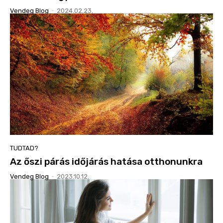
Vendeg Blog
-
2024.02.23.
TUDTAD?
Az őszi párás időjárás hatása otthonunkra
Vendeg Blog
-
2023.10.12.