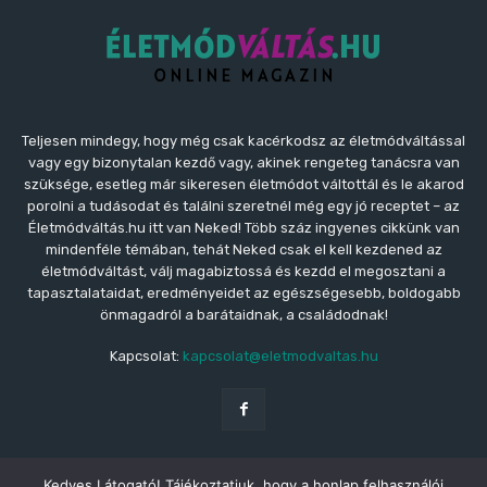
Teljesen mindegy, hogy még csak kacérkodsz az életmódváltással
vagy egy bizonytalan kezdő vagy, akinek rengeteg tanácsra van
szüksége, esetleg már sikeresen életmódot váltottál és le akarod
porolni a tudásodat és találni szeretnél még egy jó receptet – az
Életmódváltás.hu itt van Neked! Több száz ingyenes cikkünk van
mindenféle témában, tehát Neked csak el kell kezdened az
életmódváltást, válj magabiztossá és kezdd el megosztani a
tapasztalataidat, eredményeidet az egészségesebb, boldogabb
önmagadról a barátaidnak, a családodnak!
Kapcsolat:
kapcsolat@eletmodvaltas.hu
Partnerünk
Webműsor.hu - Az online műsorújság
Kedves Látogató! Tájékoztatjuk, hogy a honlap felhasználói