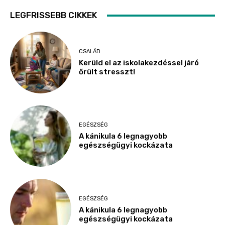
LEGFRISSEBB CIKKEK
CSALÁD
Kerüld el az iskolakezdéssel járó
őrült stresszt!
EGÉSZSÉG
A kánikula 6 legnagyobb
egészségügyi kockázata
EGÉSZSÉG
A kánikula 6 legnagyobb
egészségügyi kockázata