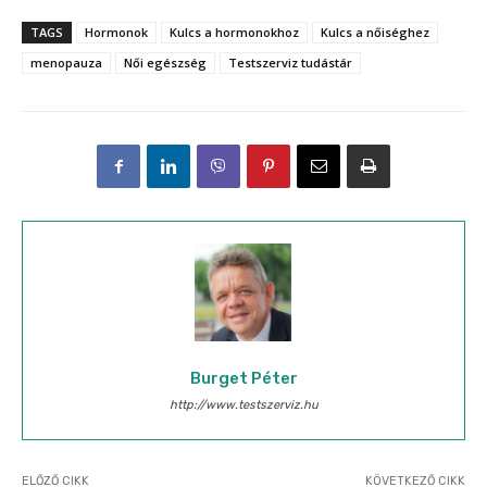
TAGS
Hormonok
Kulcs a hormonokhoz
Kulcs a nőiséghez
menopauza
Női egészség
Testszerviz tudástár
Burget Péter
http://www.testszerviz.hu
ELŐZŐ CIKK
KÖVETKEZŐ CIKK