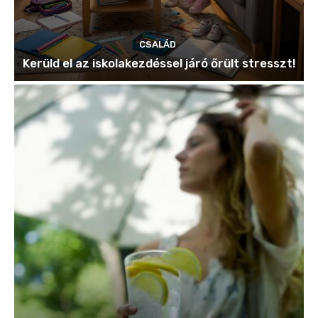
CSALÁD
Kerüld el az iskolakezdéssel járó őrült stresszt!