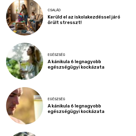
CSALÁD
Kerüld el az iskolakezdéssel járó
őrült stresszt!
EGÉSZSÉG
A kánikula 6 legnagyobb
egészségügyi kockázata
EGÉSZSÉG
A kánikula 6 legnagyobb
egészségügyi kockázata