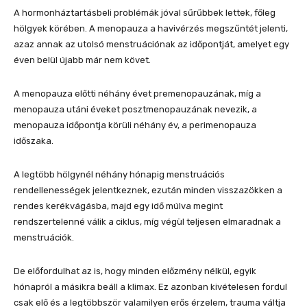
A hormonháztartásbeli problémák jóval sűrűbbek lettek, főleg
hölgyek körében. A menopauza a havivérzés megszűntét jelenti,
azaz annak az utolsó menstruációnak az időpontját, amelyet egy
éven belül újabb már nem követ.
A menopauza előtti néhány évet premenopauzának, míg a
menopauza utáni éveket posztmenopauzának nevezik, a
menopauza időpontja körüli néhány év, a perimenopauza
időszaka.
A legtöbb hölgynél néhány hónapig menstruációs
rendellenességek jelentkeznek, ezután minden visszazökken a
rendes kerékvágásba, majd egy idő múlva megint
rendszertelenné válik a ciklus, míg végül teljesen elmaradnak a
menstruációk.
De előfordulhat az is, hogy minden előzmény nélkül, egyik
hónapról a másikra beáll a klimax. Ez azonban kivételesen fordul
csak elő és a legtöbbször valamilyen erős érzelem, trauma váltja