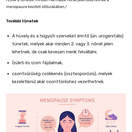
menopauza kezdeti időszakában./
További tünetek
A hüvely és a húgyúti szerveket érintő (ún. urogenitális)
tünetek, melyek akár minden 2. vagy 3. nőnél jelen
lehetnek, de csak kevesen merik felvállalni.
Ízületi és izom fájdalmak,
csontsűrűség csökkenés (oszteoporózis), melyek
kezeletlenül akár csonttöréshez vezethetnek.