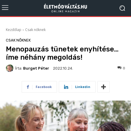
Kezdőlap
Csak nőknek
CSAK NŐKNEK
Menopauzás tünetek enyhítése…
íme néhány megoldás!
Írta:
Burget Péter
178
0
2022.10.24.
Facebook
Linkedin