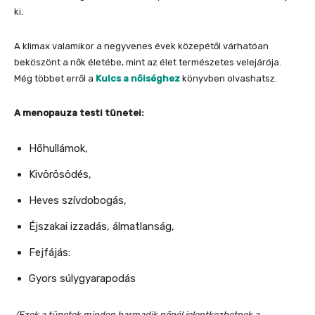
ki.
A klimax valamikor a negyvenes évek közepétől várhatóan
beköszönt a nők életébe, mint az élet természetes velejárója.
Még többet erről a
Kulcs a nőiséghez
könyvben olvashatsz.
A menopauza testi tünetei:
Hőhullámok,
Kivörösödés,
Heves szívdobogás,
Éjszakai izzadás, álmatlanság,
Fejfájás:
Gyors súlygyarapodás
/Ezek a tünetek minden harmadik nőnél jelentkezhetnek a